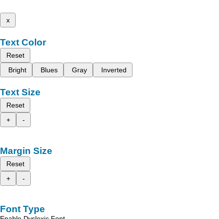
x
Text Color
Reset
Bright
Blues
Gray
Inverted
Text Size
Reset
+
-
Margin Size
Reset
+
-
Font Type
Enable Dyslexic Font