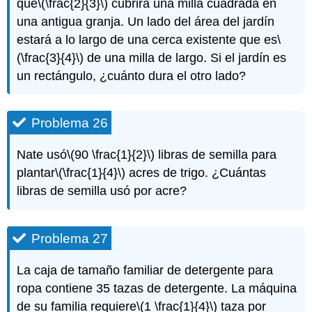
que
\(\frac{2}{3}\)
cubrirá una milla cuadrada en
una antigua granja. Un lado del área del jardín
estará a lo largo de una cerca existente que es
\
(\frac{3}{4}\)
de una milla de largo. Si el jardín es
un rectángulo, ¿cuánto dura el otro lado?
Problema 26
Nate usó
\(90 \frac{1}{2}\)
libras de semilla para
plantar
\(\frac{1}{4}\)
acres de trigo. ¿Cuántas
libras de semilla usó por acre?
Problema 27
La caja de tamaño familiar de detergente para
ropa contiene 35 tazas de detergente. La máquina
de su familia requiere
\(1 \frac{1}{4}\)
taza por