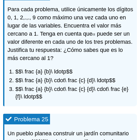
Para cada problema, utilice únicamente los dígitos
0, 1, 2,.,., 9 como máximo una vez cada uno en
lugar de las variables. Encuentra el valor más
cercano a 1. Tenga en cuenta que
puede ser un
valor diferente en cada uno de los tres problemas.
Justifica tu respuesta: ¿Cómo sabes que es lo
más cercano al 1?
$$\ frac {a} {b}\ ldotp$$
$$\ frac {a} {b}\ cdot\ frac {c} {d}\ ldotp$$
$$\ frac {a} {b}\ cdot\ frac {c} {d}\ cdot\ frac {e}
{f}\ ldotp$$
Problema 25
Un pueblo planea construir un jardín comunitario