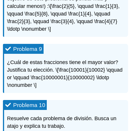
calcular menos!) :
\[\frac{2}{5}, \qquad \frac{1}{3},
\qquad \frac{5}{8}, \qquad \frac{1}{4}, \qquad
\frac{2}{3}, \qquad \frac{3}{4}, \qquad \frac{4}{7}
\ldotp \nonumber \]
Problema 9
¿Cuál de estas fracciones tiene el mayor valor?
Justifica tu elección.
\[\frac{10001}{10002} \qquad
or \qquad \frac{10000001}{10000002} \ldotp
\nonumber \]
Problema 10
Resuelve cada problema de división. Busca un
atajo y explica tu trabajo.