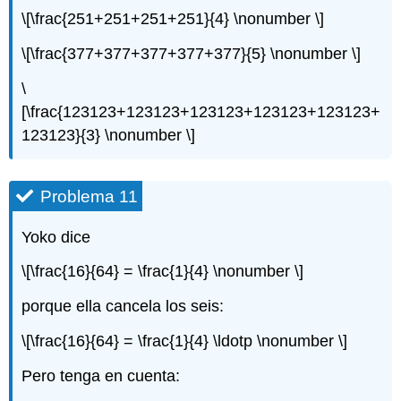
\[\frac{251+251+251+251}{4} \nonumber \]
\[\frac{377+377+377+377+377}{5} \nonumber \]
\
[\frac{123123+123123+123123+123123+123123+
123123}{3} \nonumber \]
Problema 11
Yoko dice
\[\frac{16}{64} = \frac{1}{4} \nonumber \]
porque ella cancela los seis:
\[\frac{16}{64} = \frac{1}{4} \ldotp \nonumber \]
Pero tenga en cuenta: