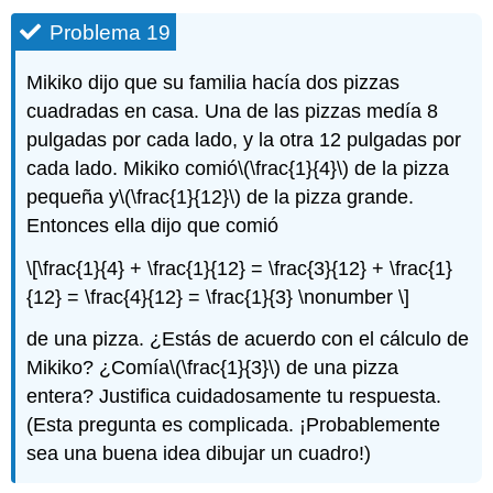
Problema 19
Mikiko dijo que su familia hacía dos pizzas
cuadradas en casa. Una de las pizzas medía 8
pulgadas por cada lado, y la otra 12 pulgadas por
cada lado. Mikiko comió
\(\frac{1}{4}\)
de la pizza
pequeña y
\(\frac{1}{12}\)
de la pizza grande.
Entonces ella dijo que comió
\[\frac{1}{4} + \frac{1}{12} = \frac{3}{12} + \frac{1}
{12} = \frac{4}{12} = \frac{1}{3} \nonumber \]
de una pizza. ¿Estás de acuerdo con el cálculo de
Mikiko? ¿Comía
\(\frac{1}{3}\)
de una pizza
entera? Justifica cuidadosamente tu respuesta.
(Esta pregunta es complicada. ¡Probablemente
sea una buena idea dibujar un cuadro!)