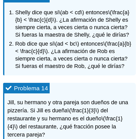
Shelly dice que si
\(ab < cd\)
entonces
\(\frac{a}
{b} < \frac{c}{d}\)
. ¿La afirmación de Shelly es
siempre cierta, a veces cierta o nunca cierta?
Si fueras la maestra de Shelly, ¿qué le dirías?
Rob dice que si
\(ad < bc\)
entonces
\(\frac{a}{b}
< \frac{c}{d}\)
. ¿La afirmación de Rob es
siempre cierta, a veces cierta o nunca cierta?
Si fueras el maestro de Rob, ¿qué le dirías?
Problema 14
Jill, su hermano y otra pareja son dueños de una
pizzería. Si Jill es dueña
\(\frac{1}{3}\)
del
restaurante y su hermano es el dueño
\(\frac{1}
{4}\)
del restaurante, ¿qué fracción posee la
tercera pareja?