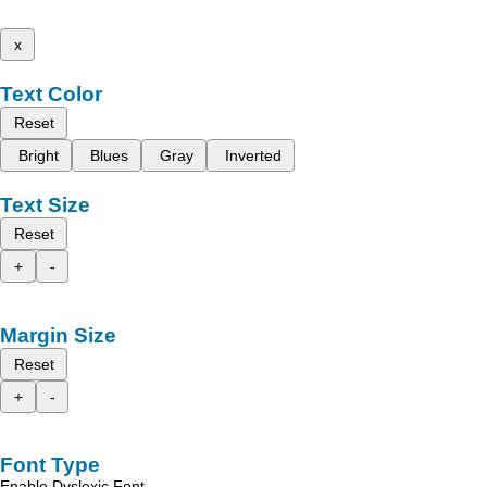
x
Text Color
Reset
Bright
Blues
Gray
Inverted
Text Size
Reset
+
-
Margin Size
Reset
+
-
Font Type
Enable Dyslexic Font