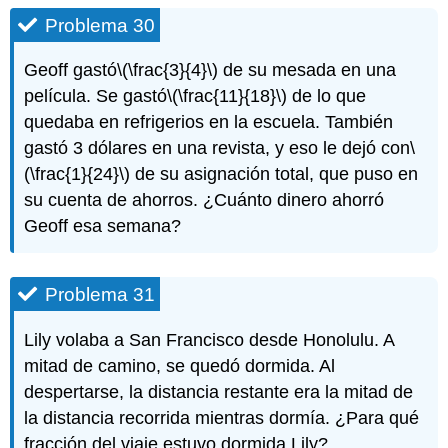
Problema 30
Geoff gastó
\(\frac{3}{4}\)
de su mesada en una
película. Se gastó
\(\frac{11}{18}\)
de lo que
quedaba en refrigerios en la escuela. También
gastó 3 dólares en una revista, y eso le dejó con
\
(\frac{1}{24}\)
de su asignación total, que puso en
su cuenta de ahorros. ¿Cuánto dinero ahorró
Geoff esa semana?
Problema 31
Lily volaba a San Francisco desde Honolulu. A
mitad de camino, se quedó dormida. Al
despertarse, la distancia restante era la mitad de
la distancia recorrida mientras dormía. ¿Para qué
fracción del viaje estuvo dormida Lily?