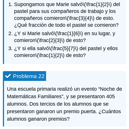
Supongamos que Marie salvó
\(\frac{1}{2}\)
del
pastel para sus compañeros de trabajo y los
compañeros comieron
\(\frac{3}{4}\)
de esto.
¿Qué fracción de todo el pastel se comieron?
¿Y si Marie salvó
\(\frac{1}{6}\)
en su lugar, y
comieron
\(\frac{2}{3}\)
de esto?
¿Y si ella salvó
\(\frac{5}{7}\)
del pastel y ellos
comieron
\(\frac{1}{2}\)
de esto?
Problema 22
Una escuela primaria realizó un evento “Noche de
Matemáticas Familiares”, y se presentaron 405
alumnos. Dos tercios de los alumnos que se
presentaron ganaron un premio puerta. ¿Cuántos
alumnos ganaron premios?