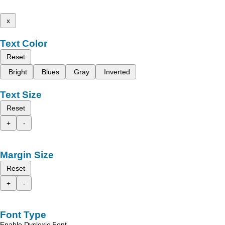
x
Text Color
Reset
Bright
Blues
Gray
Inverted
Text Size
Reset
+
-
Margin Size
Reset
+
-
Font Type
Enable Dyslexic Font