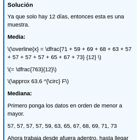
Solución
Ya que solo hay 12 días, entonces esta es una
muestra.
Media:
\(\overline{x} = \dfrac{71 + 59 + 69 + 68 + 63 + 57
+ 57 + 57 + 57 + 65 + 67 + 73} {12} \)
\(= \dfrac{763}{12}\)
\(\approx 63.6 ^{\circ} F\)
Mediana:
Primero ponga los datos en orden de menor a
mayor.
57, 57, 57, 57, 59, 63, 65, 67, 68, 69, 71, 73
Ahora trabaja desde afuera adentro, hasta llegar