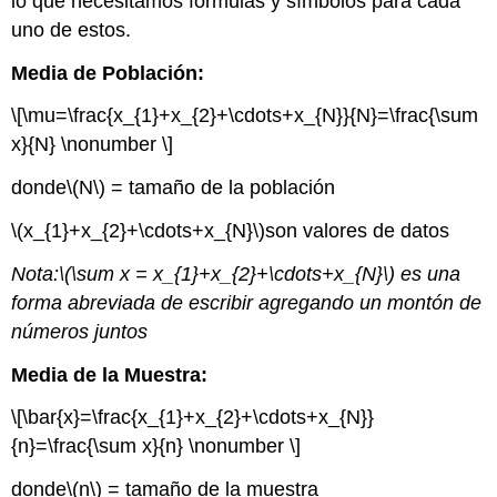
lo que necesitamos fórmulas y símbolos para cada
uno de estos.
Media de Población:
\[\mu=\frac{x_{1}+x_{2}+\cdots+x_{N}}{N}=\frac{\sum
x}{N} \nonumber \]
donde
\(N\)
= tamaño de la población
\(x_{1}+x_{2}+\cdots+x_{N}\)
son valores de datos
Nota:
\(\sum x = x_{1}+x_{2}+\cdots+x_{N}\)
es una
forma abreviada de escribir agregando un montón de
números juntos
Media de la Muestra:
\[\bar{x}=\frac{x_{1}+x_{2}+\cdots+x_{N}}
{n}=\frac{\sum x}{n} \nonumber \]
donde
\(n\)
= tamaño de la muestra