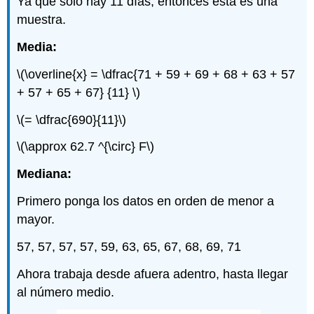
Ya que solo hay 11 días, entonces esta es una
muestra.
Media:
\(\overline{x} = \dfrac{71 + 59 + 69 + 68 + 63 + 57
+ 57 + 65 + 67} {11} \)
\(= \dfrac{690}{11}\)
\(\approx 62.7 ^{\circ} F\)
Mediana:
Primero ponga los datos en orden de menor a
mayor.
57, 57, 57, 57, 59, 63, 65, 67, 68, 69, 71
Ahora trabaja desde afuera adentro, hasta llegar
al número medio.