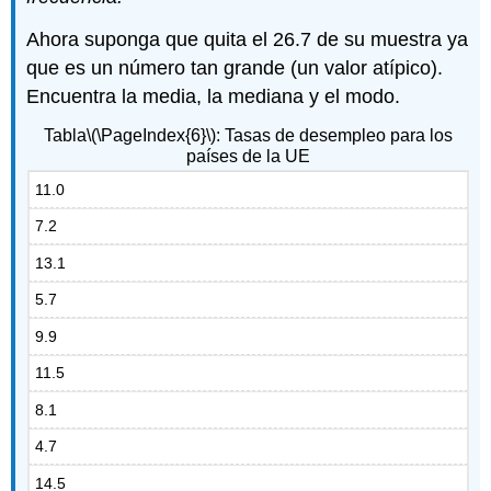
Ahora suponga que quita el 26.7 de su muestra ya
que es un número tan grande (un valor atípico).
Encuentra la media, la mediana y el modo.
Tabla
\(\PageIndex{6}\)
: Tasas de desempleo para los
países de la UE
11.0
7.2
13.1
5.7
9.9
11.5
8.1
4.7
14.5