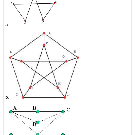
a.
b.