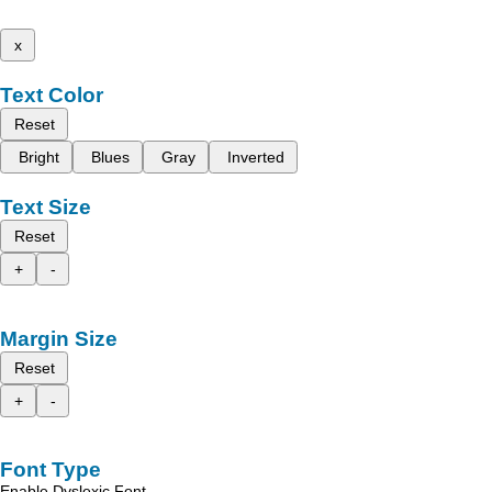
x
Text Color
Reset
Bright
Blues
Gray
Inverted
Text Size
Reset
+
-
Margin Size
Reset
+
-
Font Type
Enable Dyslexic Font