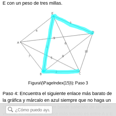
E con un peso de tres millas.
Figura
\(\PageIndex{15}\)
: Paso 3
Paso 4: Encuentra el siguiente enlace más barato de
la gráfica y márcalo en azul siempre que no haga un
circuito o no sea un tercer borde saliendo de un solo
vértice. El siguiente enlace más barato es entre A y E