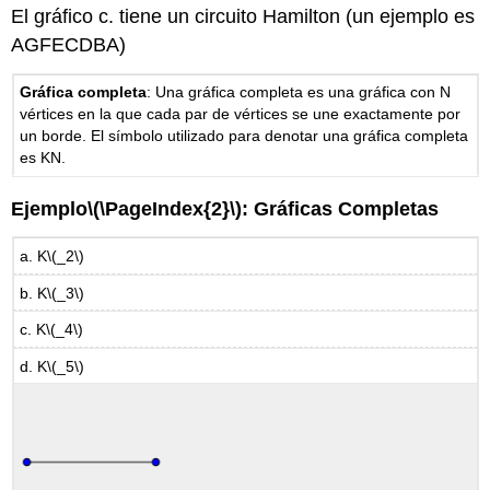
El gráfico c. tiene un circuito Hamilton (un ejemplo es
AGFECDBA)
Gráfica completa
: Una gráfica completa es una gráfica con N
vértices en la que cada par de vértices se une exactamente por
un borde. El símbolo utilizado para denotar una gráfica completa
es KN.
Ejemplo
\(\PageIndex{2}\)
: Gráficas Completas
a. K
\(_2\)
b. K
\(_3\)
c. K
\(_4\)
d. K
\(_5\)