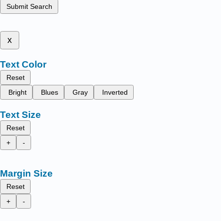
Submit Search
x
Text Color
Reset
Bright
Blues
Gray
Inverted
Text Size
Reset
+
-
Margin Size
Reset
+
-