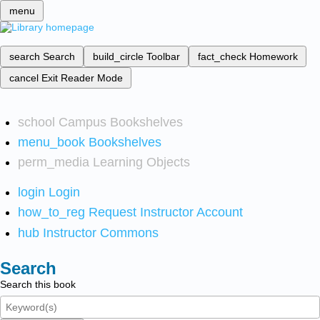
menu
search
Search
build_circle
Toolbar
fact_check
Homework
cancel
Exit Reader Mode
school
Campus Bookshelves
menu_book
Bookshelves
perm_media
Learning Objects
login
Login
how_to_reg
Request Instructor Account
hub
Instructor Commons
Search
Search this book