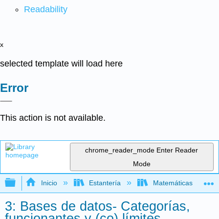
Readability
x
selected template will load here
Error
This action is not available.
chrome_reader_mode
Enter Reader
Mode
Expandir/contraer jerarquía global
Inicio
Estantería
Matemáticas
3: Bases de datos- Categorías,
funcionantes y (co) límites