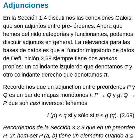
Adjunciones
En la Sección 1.4 discutimos las conexiones Galois,
que son adjuntos entre pre- órdenes. Ahora que
hemos definido categorías y funcionantes, podemos
discutir adjuntos en general. La relevancia para las
bases de datos es que el functor migratorio de datos
de Defi- nición 3.68 siempre tiene dos anexos
propios: un colindante izquierdo que denotamos σ y
otro colindante derecho que denotamos π.
Recordemos que un adjunction entre preordenes
P
y
Q
es un par de mapas monótonos
f
:
P
→
Q
y
g
:
Q
→
P
que son
casi
inversos: tenemos
f
(
p
) ≤
q
si y sólo si
p
≤
g
(
q
). (3.69)
Recordemos de la Sección 3.2.3 que en un preorden
P
, un hom-set
P
(a,
b
) tiene
un
elemento cuando a ≤