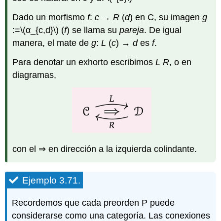
Dado un morfismo
f
:
c
→
R
(
d
) en C, su imagen
g
:=
\(α_{c,d}\)
(
f
) se llama su
pareja
. De igual
manera, el mate de
g
:
L
(
c
) →
d
es
f
.
Para denotar un exhorto escribimos
L
R
, o en
diagramas,
con el ⇒ en dirección a la izquierda colindante.
Ejemplo 3.71.
Recordemos que cada preorden P puede
considerarse como una categoría. Las conexiones