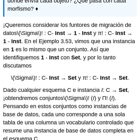
dónde envía cada objeto? ¿Qué pasa con cada
morfismo? ♦
¡Queremos considerar los funtores de migración de
datos
\(\Sigma\)
! : C-
Inst
→
1
-
Inst
y π! : C-
Inst
→
1
-
Inst
. En el Ejemplo 3.53, vimos que una instancia
en
1
es lo mismo que un conjunto. Así que
identifiquemos
1
-
Inst
con
Set
, y por lo tanto
discutamos
\(\Sigma\)
! : C-
Inst
→
Set
y π! : C-
Inst
→
Set
.
Dado cualquier esquema C e instancia
I
: C →
Set
,
¡obtendremos conjuntos
\(\Sigma\)
! (
I
) y Π! (
I
).
Pensando en estos conjuntos como instancias de
base de datos, cada uno corresponde a una sola
tabla de una columna un vocabulario controlado que
resume una instancia de base de datos completa en
el esquema C.