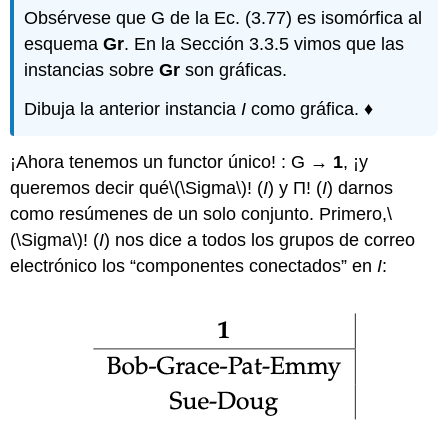
Obsérvese que G de la Ec. (3.77) es isomórfica al
esquema
Gr
. En la Sección 3.3.5 vimos que las
instancias sobre
Gr
son gráficas.
Dibuja la anterior instancia
I
como gráfica. ♦
¡Ahora tenemos un functor único! : G →
1
, ¡y
queremos decir qué
\(\Sigma\)
! (
I
) y Π! (
I
) darnos
como resúmenes de un solo conjunto. Primero,
\
(\Sigma\)
! (
I
) nos dice a todos los grupos de correo
electrónico los “componentes conectados” en
I
: