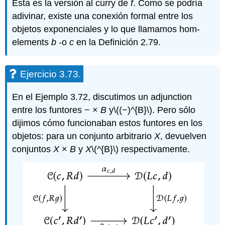
Esta es la versión al curry de
f
. Como se podría
adivinar, existe una conexión formal entre los
objetos exponenciales y lo que llamamos hom-
elements
b
-o
c
en la Definición 2.79.
Ejercicio 3.73.
En el Ejemplo 3.72, discutimos un adjunction
entre los funtores − ×
B
y
\((−)^{B}\)
. Pero sólo
dijimos cómo funcionaban estos funtores en los
objetos: para un conjunto arbitrario
X
, devuelven
conjuntos
X
×
B
y
X
\(^{B}\)
respectivamente.