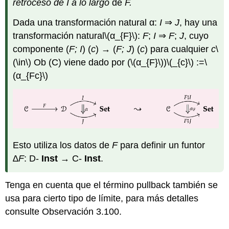
retroceso de
I
a lo largo
de
F.
Dada una transformación natural α:
I
⇒
J
, hay una
transformación natural
\(α_{F}\)
:
F
;
I
⇒
F
;
J
, cuyo
componente (
F;
I
) (
c
) → (
F;
J
) (
c
) para cualquier
c
\
(\in\)
Ob (C) viene dado por (
\(α_{F}\)
)
\(_{c}\)
:=
\
(α_{Fc}\)
Esto utiliza los datos de
F
para definir un funtor
∆F
: D-
Inst
→ C-
Inst
.
Tenga en cuenta que el término pullback también se
usa para cierto tipo de límite, para más detalles
consulte Observación 3.100.