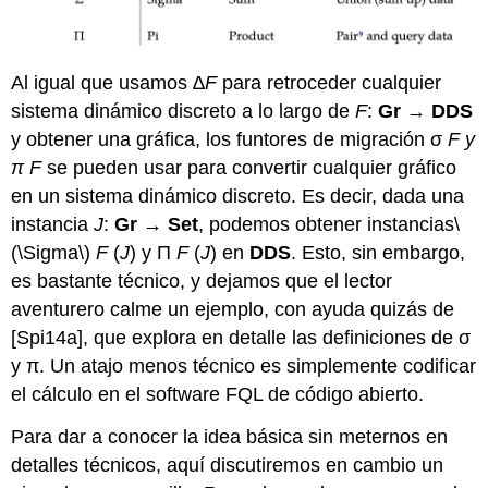
Al igual que usamos
∆F
para retroceder cualquier
sistema dinámico discreto a lo largo de
F
:
Gr
→
DDS
y obtener una gráfica, los funtores de migración σ
F
y
π F
se pueden usar para convertir cualquier gráfico
en un sistema dinámico discreto. Es decir, dada una
instancia
J
:
Gr
→
Set
, podemos obtener instancias
\
(\Sigma\)
F
(
J
) y Π
F
(
J
) en
DDS
. Esto, sin embargo,
es bastante técnico, y dejamos que el lector
aventurero calme un ejemplo, con ayuda quizás de
[Spi14a], que explora en detalle las definiciones de σ
y π. Un atajo menos técnico es simplemente codificar
el cálculo en el software FQL de código abierto.
Para dar a conocer la idea básica sin meternos en
detalles técnicos, aquí discutiremos en cambio un