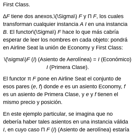
First Class.
∆F
tiene dos anexos,
\(\Sigma\)
F
y Π
F
, los cuales
transforman cualquier instancia
A
I
en una instancia
B.
El functor
\(\Sigma\)
F
hace lo que más cabría
esperar de leer los nombres en cada objeto: pondrá
en Airline Seat la unión de Economy y First Class:
\(\sigma\)
F
(
I
) (Asiento de Aerolínea) =
I
(Económico)
I
(Primera Clase).
El functor π
F
pone en Airline Seat el conjunto de
esos pares (
e
,
f
) donde
e
es un asiento Economy,
f
es un asiento de Primera Clase, y
e
y
f
tienen el
mismo precio y posición.
En este ejemplo particular, se imagina que no
debería haber tales asientos en una instancia válida
I
, en cuyo caso Π
F
(
I
) (Asiento de aerolínea) estaría