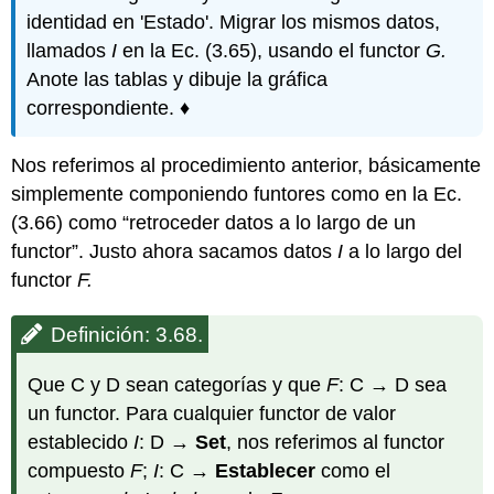
identidad en 'Estado'. Migrar los mismos datos,
llamados
I
en la Ec. (3.65), usando el functor
G.
Anote las tablas y dibuje la gráfica
correspondiente. ♦
Nos referimos al procedimiento anterior, básicamente
simplemente componiendo funtores como en la Ec.
(3.66) como “retroceder datos a lo largo de un
functor”. Justo ahora sacamos datos
I
a lo largo del
functor
F.
Definición: 3.68.
Que C y D sean categorías y que
F
: C → D sea
un functor. Para cualquier functor de valor
establecido
I
: D →
Set
, nos referimos al functor
compuesto
F
;
I
: C →
Establecer
como el