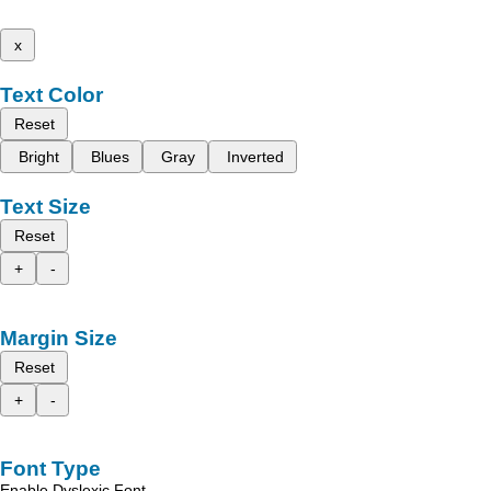
x
Text Color
Reset
Bright
Blues
Gray
Inverted
Text Size
Reset
+
-
Margin Size
Reset
+
-
Font Type
Enable Dyslexic Font