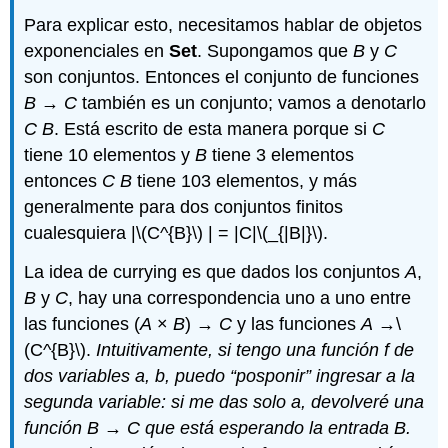
Para explicar esto, necesitamos hablar de objetos
exponenciales en
Set
. Supongamos que
B
y
C
son conjuntos. Entonces el conjunto de funciones
B
→
C
también es un conjunto; vamos a denotarlo
C
B
. Está escrito de esta manera porque si
C
tiene 10 elementos y
B
tiene 3 elementos
entonces
C
B
tiene 103 elementos, y más
generalmente para dos conjuntos finitos
cualesquiera |
\(C^{B}\)
| = |C|
\(_{|B|}\)
.
La idea de currying es que dados los conjuntos
A
,
B
y
C
, hay una correspondencia uno a uno entre
las funciones (
A
×
B
) →
C
y las funciones
A
→
\
(C^{B}\)
.
Intuitivamente, si tengo una función
f
de
dos variables a,
b
, puedo “posponir” ingresar a la
segunda variable: si me das solo a, devolveré una
función
B
→
C
que está esperando la entrada
B.