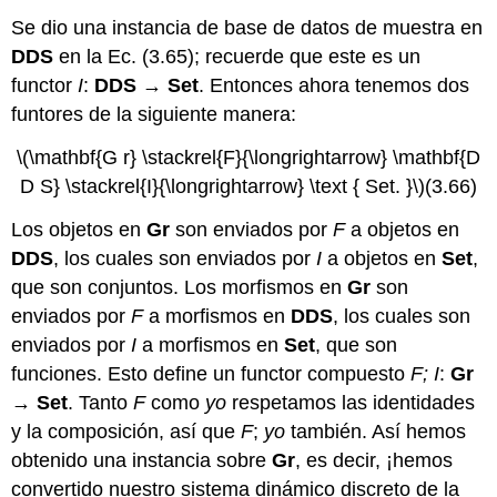
Se dio una instancia de base de datos de muestra en
DDS
en la Ec. (3.65); recuerde que este es un
functor
I
:
DDS
→
Set
. Entonces ahora tenemos dos
funtores de la siguiente manera:
\(\mathbf{G r} \stackrel{F}{\longrightarrow} \mathbf{D
D S} \stackrel{I}{\longrightarrow} \text { Set. }\)
(3.66)
Los objetos en
Gr
son enviados por
F
a objetos en
DDS
, los cuales son enviados por
I
a objetos en
Set
,
que son conjuntos. Los morfismos en
Gr
son
enviados por
F
a morfismos en
DDS
, los cuales son
enviados por
I
a morfismos en
Set
, que son
funciones. Esto define un functor compuesto
F;
I
:
Gr
→
Set
. Tanto
F
como
yo
respetamos las identidades
y la composición, así que
F
;
yo
también. Así hemos
obtenido una instancia sobre
Gr
, es decir, ¡hemos
convertido nuestro sistema dinámico discreto de la