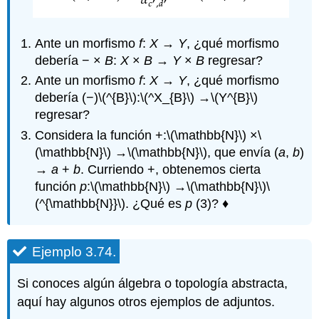
Ante un morfismo
f
:
X
→
Y
, ¿qué morfismo
debería − ×
B
:
X
×
B
→
Y
×
B
regresar?
Ante un morfismo
f
:
X
→
Y
, ¿qué morfismo
debería (−)
\(^{B}\)
:
\(^X_{B}\)
→
\(Y^{B}\)
regresar?
Considera la función +:
\(\mathbb{N}\)
×
\
(\mathbb{N}\)
→
\(\mathbb{N}\)
, que envía (
a
,
b
)
→
a
+
b
. Curriendo +, obtenemos cierta
función
p
:
\(\mathbb{N}\)
→
\(\mathbb{N}\)
\
(^{\mathbb{N}}\)
. ¿Qué es
p
(3)? ♦
Ejemplo 3.74.
Si conoces algún álgebra o topología abstracta,
aquí hay algunos otros ejemplos de adjuntos.