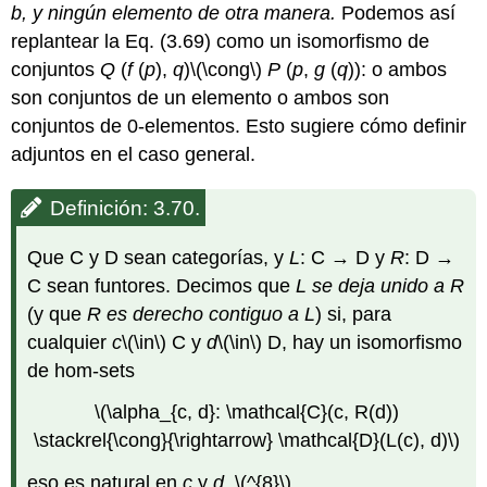
b
, y ningún elemento de otra manera.
Podemos así
replantear la Eq. (3.69) como un isomorfismo de
conjuntos
Q
(
f
(
p
),
q
)
\(\cong\)
P
(
p
,
g
(
q
)): o ambos
son conjuntos de un elemento o ambos son
conjuntos de 0-elementos. Esto sugiere cómo definir
adjuntos en el caso general.
Definición: 3.70.
Que C y D sean categorías, y
L
: C → D y
R
: D →
C sean funtores. Decimos que
L
se deja unido a
R
(y que
R
es derecho contiguo a
L
) si, para
cualquier
c
\(\in\)
C y
d
\(\in\)
D, hay un isomorfismo
de hom-sets
\(\alpha_{c, d}: \mathcal{C}(c, R(d))
\stackrel{\cong}{\rightarrow} \mathcal{D}(L(c), d)\)
eso es natural en
c
y
d
.
\(^{8}\)