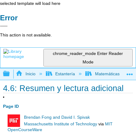
selected template will load here
Error
This action is not available.
chrome_reader_mode
Enter Reader
Mode
Expandir/contraer jerarquía global
Inicio
Estantería
Matemáticas
4.6: Resumen y lectura adicional
Page ID
Brendan Fong and David I. Spivak
Massachusetts Institute of Technology
via
MIT
OpenCourseWare