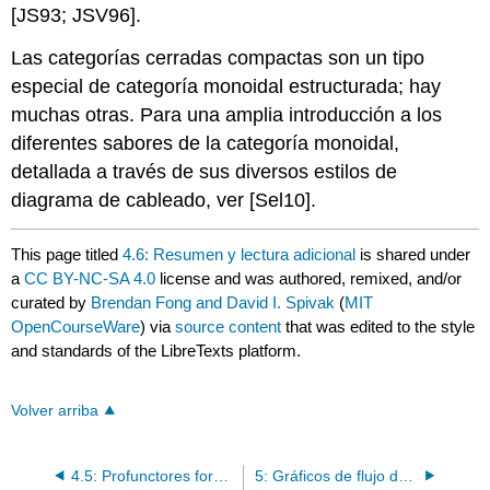
[JS93; JSV96].
Las categorías cerradas compactas son un tipo
especial de categoría monoidal estructurada; hay
muchas otras. Para una amplia introducción a los
diferentes sabores de la categoría monoidal,
detallada a través de sus diversos estilos de
diagrama de cableado, ver [Sel10].
This page titled
4.6: Resumen y lectura adicional
is shared under
a
CC BY-NC-SA 4.0
license and was authored, remixed, and/or
curated by
Brendan Fong and David I. Spivak
(
MIT
OpenCourseWare
) via
source content
that was edited to the style
and standards of the LibreTexts platform.
Volver arriba
4.5: Profunctores forman una Categoría Cerrada Compacta
5: Gráficos de flujo de señal- Apoyos, presentaciones y pruebas