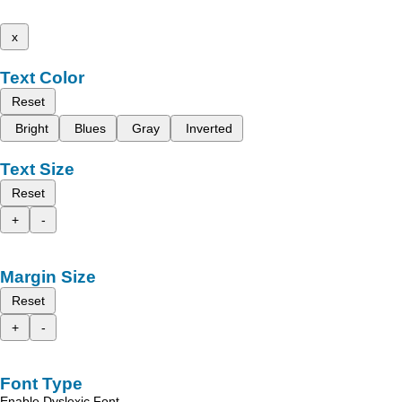
x
Text Color
Reset
Bright
Blues
Gray
Inverted
Text Size
Reset
+
-
Margin Size
Reset
+
-
Font Type
Enable Dyslexic Font