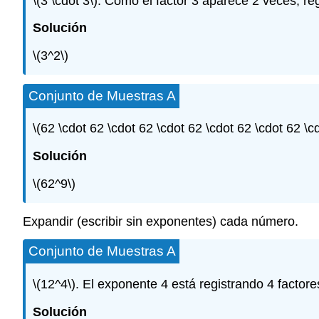
\(3 \cdot 3\)
. Como el factor 3 aparece 2 veces, r
Solución
\(3^2\)
Conjunto de Muestras A
\(62 \cdot 62 \cdot 62 \cdot 62 \cdot 62 \cdot 62 \c
Solución
\(62^9\)
Expandir (escribir sin exponentes) cada número.
Conjunto de Muestras A
\(12^4\)
. El exponente 4 está registrando 4 factore
Solución