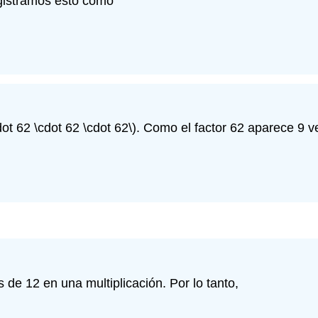
egistramos esto como
dot 62 \cdot 62 \cdot 62\)
. Como el factor 62 aparece 9 
s de 12 en una multiplicación. Por lo tanto,