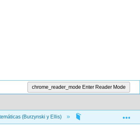
chrome_reader_mode
Enter Reader Mode
Exp
máticas (Burzynski y Ellis)
3: Exponentes, raíces y 