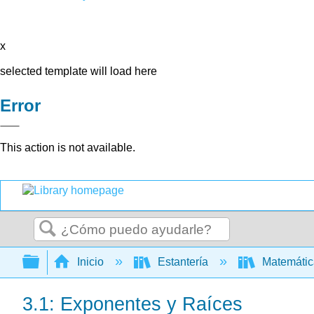
x
selected template will load here
Error
This action is not available.
Buscar
Expandir/contraer jerarquía global
Inicio
Estantería
Matemáti
3.1: Exponentes y Raíces