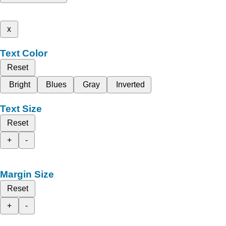
x
Text Color
Reset
Bright
Blues
Gray
Inverted
Text Size
Reset
+
-
Margin Size
Reset
+
-