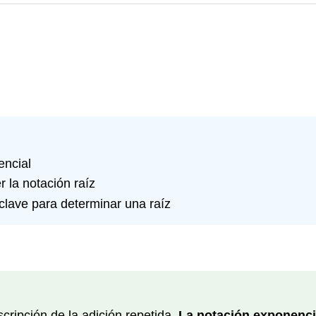
encial
r la notación raíz
clave para determinar una raíz
ripción de la adición repetida.
La notación exponenci