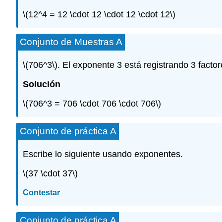
\(12^4 = 12 \cdot 12 \cdot 12 \cdot 12\)
Conjunto de Muestras A
\(706^3\)
. El exponente 3 está registrando 3 factor
Solución
\(706^3 = 706 \cdot 706 \cdot 706\)
Conjunto de práctica A
Escribe lo siguiente usando exponentes.
\(37 \cdot 37\)
Contestar
Conjunto de práctica A