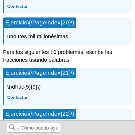
Contestar
Ejercicio
\(\PageIndex{20}\)
uno tres mil millonésimas
Para los siguientes 10 problemas, escribe las
fracciones usando palabras.
Ejercicio
\(\PageIndex{21}\)
\(\dfrac{5}{9}\)
Contestar
Ejercicio
\(\PageIndex{22}\)
\(\dfrac{6}{10}\)