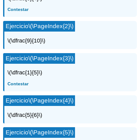
Contestar
Ejercicio
\(\PageIndex{2}\)
\(\dfrac{9}{10}\)
Ejercicio
\(\PageIndex{3}\)
\(\dfrac{1}{5}\)
Contestar
Ejercicio
\(\PageIndex{4}\)
\(\dfrac{5}{6}\)
Ejercicio
\(\PageIndex{5}\)