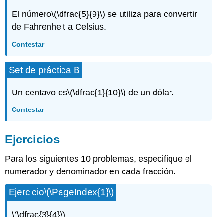
El número
\(\dfrac{5}{9}\)
se utiliza para convertir
de Fahrenheit a Celsius.
Contestar
Set de práctica B
Un centavo es
\(\dfrac{1}{10}\)
de un dólar.
Contestar
Ejercicios
Para los siguientes 10 problemas, especifique el
numerador y denominador en cada fracción.
Ejercicio
\(\PageIndex{1}\)
\(\dfrac{3}{4}\)