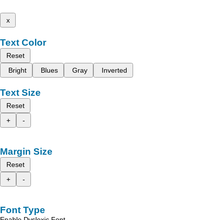
x
Text Color
Reset
Bright
Blues
Gray
Inverted
Text Size
Reset
+
-
Margin Size
Reset
+
-
Font Type
Enable Dyslexic Font