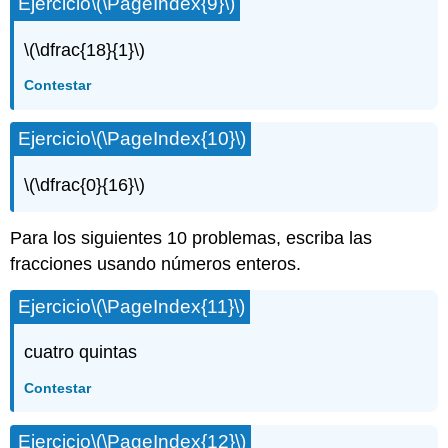
Ejercicio
\(\PageIndex{9}\)
\(\dfrac{18}{1}\)
Contestar
Ejercicio
\(\PageIndex{10}\)
\(\dfrac{0}{16}\)
Para los siguientes 10 problemas, escriba las
fracciones usando números enteros.
Ejercicio
\(\PageIndex{11}\)
cuatro quintas
Contestar
Ejercicio
\(\PageIndex{12}\)