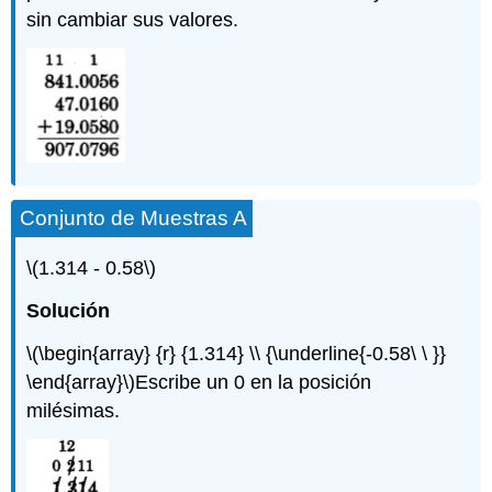
sin cambiar sus valores.
Conjunto de Muestras A
\(1.314 - 0.58\)
Solución
\(\begin{array} {r} {1.314} \\ {\underline{-0.58\ \ }}
\end{array}\)
Escribe un 0 en la posición
milésimas.