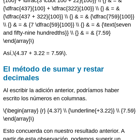
{100} + \dfrac{3 \cdot 100 + 22}{100}} \\ {} & = &
{\dfrac{437}{100} + \dfrac{322}{100}} \\ {} & = &
{\dfrac{437 + 322}{100}} \\ {} & = & {\dfrac{759}{100}}
\\ {} & = & {7 \dfrac{59}{100}} \\ {} & = & {\text{seven
and fifty-nine hundredths}} \\ {} & = & {7.59}
\end{array}\)
Así,
\(4.37 + 3.22 = 7.59\)
.
El método de sumar y restar
decimales
Al escribir la adición anterior, podríamos haber
escrito los números en columnas.
\(\begin{array} {r} {4.37} \\ {\underline{+3.22}} \\ {7.59}
\end{array}\)
Esto concuerda con nuestro resultado anterior. A
partir de esta observación, podemos sugerir un