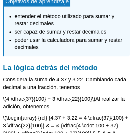
Objetivos de aprendizaje
entender el método utilizado para sumar y
restar decimales
ser capaz de sumar y restar decimales
poder usar la calculadora para sumar y restar
decimales
La lógica detrás del método
Considera la suma de 4.37 y 3.22. Cambiando cada
decimal a una fracción, tenemos
\(4 \dfrac{37}{100} + 3 \dfrac{22}{100}\)
Al realizar la
adición, obtenemos
\(\begin{array} {rcl} {4.37 + 3.22 = 4 \dfrac{37}{100} +
3 \dfrac{22}{100}} & = & {\dfrac{4 \cdot 100 + 37}