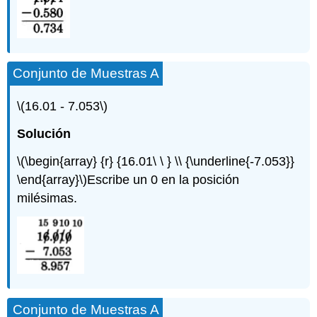
Conjunto de Muestras A
\(16.01 - 7.053\)
Solución
\(\begin{array} {r} {16.01\ \ } \\ {\underline{-7.053}}
\end{array}\)
Escribe un 0 en la posición
milésimas.
Conjunto de Muestras A