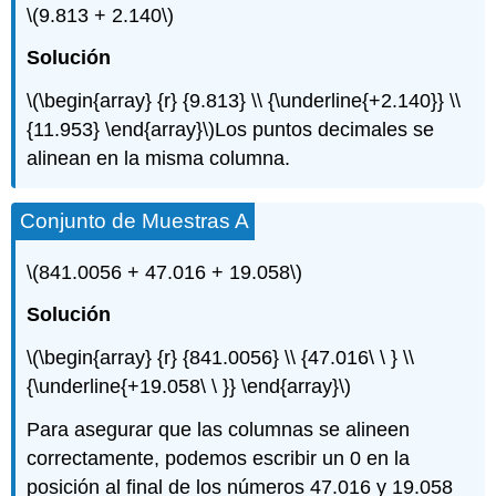
\(9.813 + 2.140\)
Solución
\(\begin{array} {r} {9.813} \\ {\underline{+2.140}} \\
{11.953} \end{array}\)
Los puntos decimales se
alinean en la misma columna.
Conjunto de Muestras A
\(841.0056 + 47.016 + 19.058\)
Solución
\(\begin{array} {r} {841.0056} \\ {47.016\ \ } \\
{\underline{+19.058\ \ }} \end{array}\)
Para asegurar que las columnas se alineen
correctamente, podemos escribir un 0 en la
posición al final de los números 47.016 y 19.058