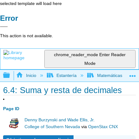
selected template will load here
Error
This action is not available.
chrome_reader_mode
Enter Reader
Mode
Expandir/contraer jerarquía global
Inicio
Estantería
Matemáticas
6.4: Suma y resta de decimales
Page ID
Denny Burzynski and Wade Ellis, Jr.
College of Southern Nevada
via
OpenStax CNX