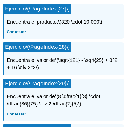
Ejercicio
\(\PageIndex{27}\)
Encuentra el producto,
\(820 \cdot 10,000\)
.
Contestar
Ejercicio
\(\PageIndex{28}\)
Encuentra el valor de
\(\sqrt{121} - \sqrt{25} + 8^2
+ 16 \div 2^2\)
.
Ejercicio
\(\PageIndex{29}\)
Encuentra el valor de
\(8 \dfrac{1}{3} \cdot
\dfrac{36}{75} \div 2 \dfrac{2}{5}\)
.
Contestar