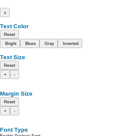
x
Text Color
Reset
Bright
Blues
Gray
Inverted
Text Size
Reset
+
-
Margin Size
Reset
+
-
Font Type
Enable Dyslexic Font