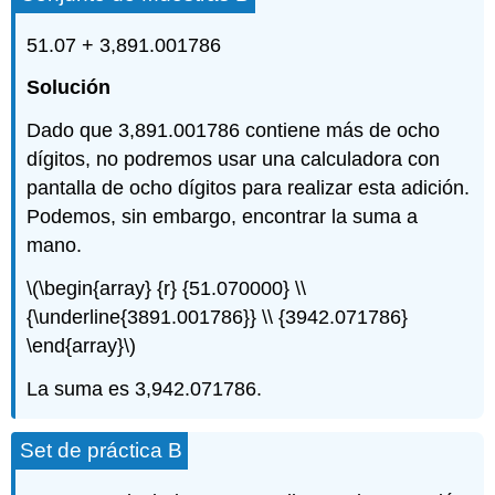
51.07 + 3,891.001786
Solución
Dado que 3,891.001786 contiene más de ocho
dígitos, no podremos usar una calculadora con
pantalla de ocho dígitos para realizar esta adición.
Podemos, sin embargo, encontrar la suma a
mano.
\(\begin{array} {r} {51.070000} \\
{\underline{3891.001786}} \\ {3942.071786}
\end{array}\)
La suma es 3,942.071786.
Set de práctica B