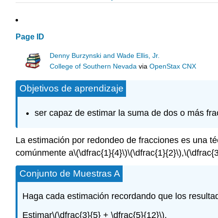
Page ID
Denny Burzynski and Wade Ellis, Jr.
College of Southern Nevada
via
OpenStax CNX
Objetivos de aprendizaje
ser capaz de estimar la suma de dos o más frac
La estimación por redondeo de fracciones es una téc
comúnmente a
\(\dfrac{1}{4}\)
\(\dfrac{1}{2}\)
,
\(\dfrac{3
Conjunto de Muestras A
Haga cada estimación recordando que los resultad
Estimar
\(\dfrac{3}{5} + \dfrac{5}{12}\)
.