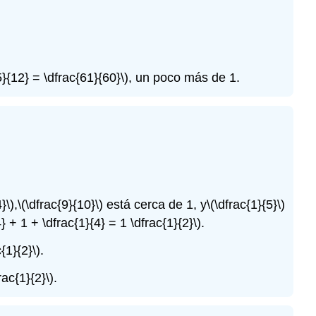
5}{12} = \dfrac{61}{60}\)
, un poco más de 1.
}\)
,
\(\dfrac{9}{10}\)
está cerca de 1, y
\(\dfrac{1}{5}\)
4} + 1 + \dfrac{1}{4} = 1 \dfrac{1}{2}\)
.
{1}{2}\)
.
rac{1}{2}\)
.