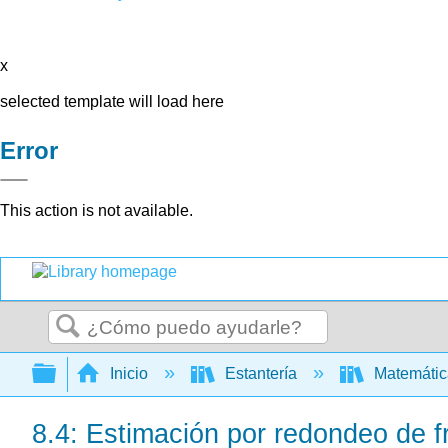
x
selected template will load here
Error
This action is not available.
Buscar
Expandir/contraer jerarquía global
Inicio
Estantería
Matemáti
8.4: Estimación por redondeo de f