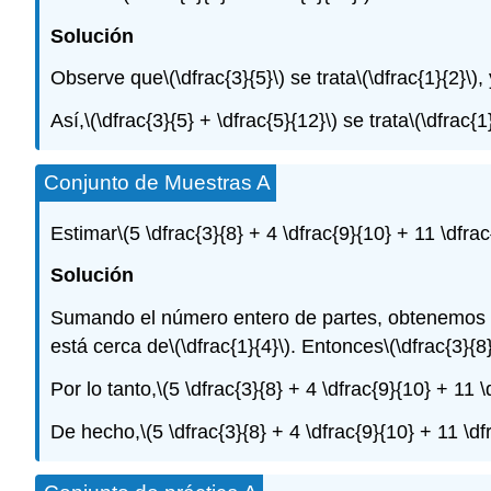
Solución
Observe que
\(\dfrac{3}{5}\)
se trata
\(\dfrac{1}{2}\)
,
Así,
\(\dfrac{3}{5} + \dfrac{5}{12}\)
se trata
\(\dfrac{1
Conjunto de Muestras A
Estimar
\(5 \dfrac{3}{8} + 4 \dfrac{9}{10} + 11 \dfrac
Solución
Sumando el número entero de partes, obtenemos
está cerca de
\(\dfrac{1}{4}\)
. Entonces
\(\dfrac{3}{8
Por lo tanto,
\(5 \dfrac{3}{8} + 4 \dfrac{9}{10} + 11 \
De hecho,
\(5 \dfrac{3}{8} + 4 \dfrac{9}{10} + 11 \df