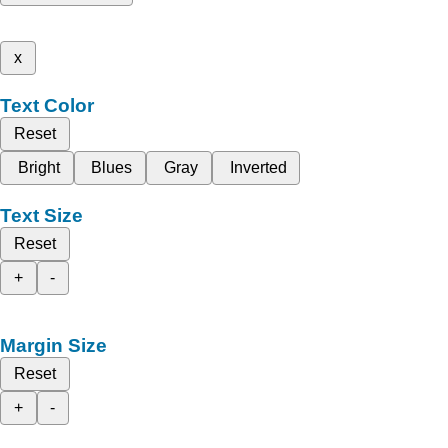
x
Text Color
Reset
Bright
Blues
Gray
Inverted
Text Size
Reset
+
-
Margin Size
Reset
+
-