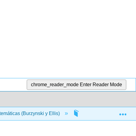
chrome_reader_mode
Enter Reader Mode
Exp
máticas (Burzynski y Ellis)
8: Técnicas de Estimac