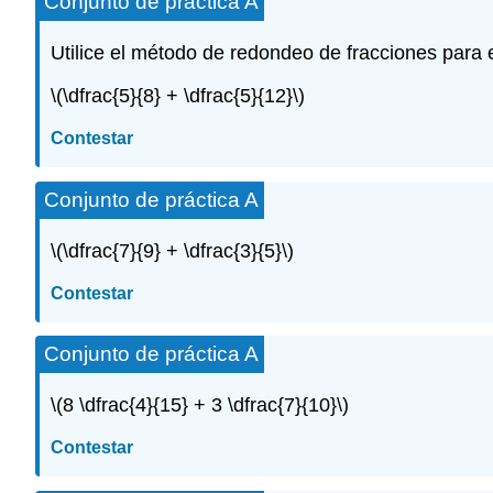
Conjunto de práctica A
Utilice el método de redondeo de fracciones para 
\(\dfrac{5}{8} + \dfrac{5}{12}\)
Contestar
Conjunto de práctica A
\(\dfrac{7}{9} + \dfrac{3}{5}\)
Contestar
Conjunto de práctica A
\(8 \dfrac{4}{15} + 3 \dfrac{7}{10}\)
Contestar