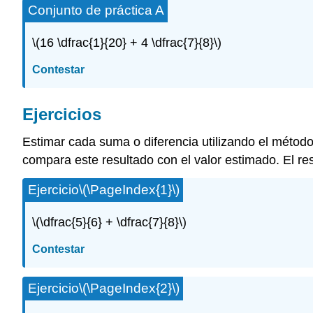
Conjunto de práctica A
\(16 \dfrac{1}{20} + 4 \dfrac{7}{8}\)
Contestar
Ejercicios
Estimar cada suma o diferencia utilizando el métod
compara este resultado con el valor estimado. El re
Ejercicio
\(\PageIndex{1}\)
\(\dfrac{5}{6} + \dfrac{7}{8}\)
Contestar
Ejercicio
\(\PageIndex{2}\)