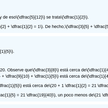
 y de eso
\(\dfrac{5}{12}\)
se trata
\(\dfrac{1}{2}\)
.
}{2} + \dfrac{1}{2} = 1\)
. De hecho,
\(\dfrac{3}{5} + \dfrac{
{1}{5}\)
.
 20. Observe que
\(\dfrac{3}{8}\)
está cerca de
\(\dfrac{1}{4
} + \dfrac{9}{10} + \dfrac{1}{5}\)
está cerca de
\(\dfrac{1}{
dfrac{1}{5}\)
está cerca de
\(20 + 1 \dfrac{1}{2} = 21 \dfrac
rac{1}{5} = 21 \dfrac{19}{40}\)
, un poco menos de
\(21 \df