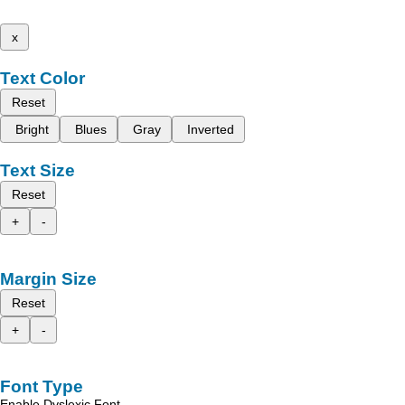
x
Text Color
Reset
Bright
Blues
Gray
Inverted
Text Size
Reset
+
-
Margin Size
Reset
+
-
Font Type
Enable Dyslexic Font