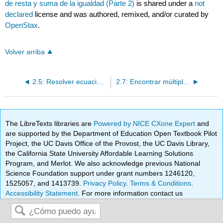
de resta y suma de la igualdad (Parte 2)
is shared under a
not
declared
license and was authored, remixed, and/or curated by
OpenStax
.
Volver arriba
2.5: Resolver ecuaciones usando las propiedades de resta y suma de la igualdad (Parte 1)
2.7: Encontrar múltiplos y factores (Parte 1)
The LibreTexts libraries are
Powered by NICE CXone Expert
and
are supported by the Department of Education Open Textbook Pilot
Project, the UC Davis Office of the Provost, the UC Davis Library,
the California State University Affordable Learning Solutions
Program, and Merlot. We also acknowledge previous National
Science Foundation support under grant numbers 1246120,
1525057, and 1413739.
Privacy Policy
.
Terms & Conditions
.
Accessibility Statement
. For more information contact us
at
info@libretexts.org
.