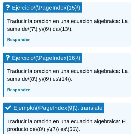
Ejercicio
\(\PageIndex{15}\)
Traducir la oración en una ecuación algebraica: La
suma de
\(7\)
y
\(6\)
da
\(13\)
.
Responder
Ejercicio
\(\PageIndex{16}\)
Traducir la oración en una ecuación algebraica: La
suma de
\(8\)
y
\(6\)
es
\(14\)
.
Responder
Ejemplo
\(\PageIndex{9}\)
: translate
Traducir la oración en una ecuación algebraica: El
producto de
\(8\)
y
\(7\)
es
\(56\)
.