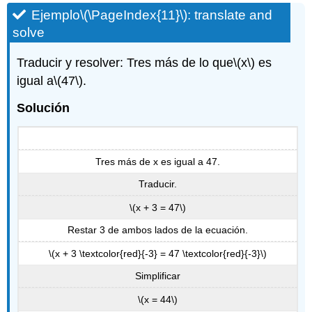
Ejemplo
\(\PageIndex{11}\)
: translate and
solve
Traducir y resolver: Tres más de lo que
\(x\)
es
igual a
\(47\)
.
Solución
Tres más de x es igual a 47.
Traducir.
\(x + 3 = 47\)
Restar 3 de ambos lados de la ecuación.
\(x + 3 \textcolor{red}{-3} = 47 \textcolor{red}{-3}\)
Simplificar
\(x = 44\)