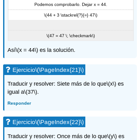
Podemos comprobarlo. Dejar x = 44.
\(44 + 3 \stackrel{?}{=} 47\)
\(47 = 47 \; \checkmark\)
Así
\(x = 44\)
es la solución.
Ejercicio
\(\PageIndex{21}\)
Traducir y resolver: Siete más de lo que
\(x\)
es
igual a
\(37\)
.
Responder
Ejercicio
\(\PageIndex{22}\)
Traducir y resolver: Once más de lo que
\(y\)
es