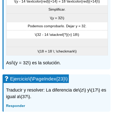
\(y - 14 \textcolor{red}{+14} = 18 \textcolor{red}{+14}\)
Simplificar.
\(y = 32\)
Podemos comprobarlo. Dejar y = 32.
\(32 - 14 \stackrel{?}{=} 18\)
\(18 = 18 \; \checkmark\)
Así
\(y = 32\)
es la solución.
Ejercicio
\(\PageIndex{23}\)
Traducir y resolver: La diferencia de
\(z\)
y
\(17\)
es
igual a
\(37\)
.
Responder