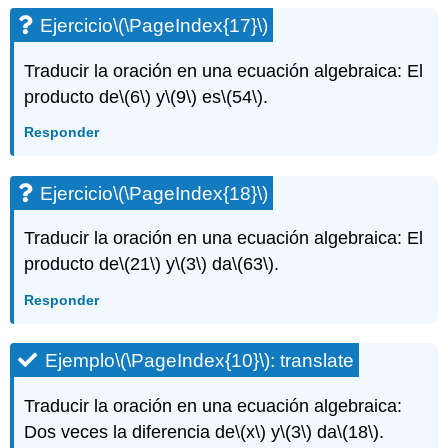
Ejercicio
\(\PageIndex{17}\)
Traducir la oración en una ecuación algebraica: El
producto de
\(6\)
y
\(9\)
es
\(54\)
.
Responder
Ejercicio
\(\PageIndex{18}\)
Traducir la oración en una ecuación algebraica: El
producto de
\(21\)
y
\(3\)
da
\(63\)
.
Responder
Ejemplo
\(\PageIndex{10}\)
: translate
Traducir la oración en una ecuación algebraica:
Dos veces la diferencia de
\(x\)
y
\(3\)
da
\(18\)
.