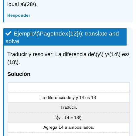
igual a
\(28\)
.
Responder
Ejemplo
\(\PageIndex{12}\)
: translate and
solve
Traducir y resolver: La diferencia de
\(y\)
y
\(14\)
es
\
(18\)
.
Solución
La diferencia de y y 14 es 18.
Traducir.
\(y - 14 = 18\)
Agrega 14 a ambos lados.