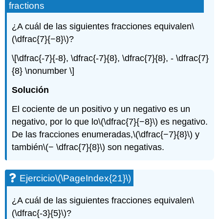
fractions
¿A cuál de las siguientes fracciones equivalen
\
(\dfrac{7}{−8}\)
?
\[\dfrac{-7}{-8}, \dfrac{-7}{8}, \dfrac{7}{8}, - \dfrac{7}
{8} \nonumber \]
Solución
El cociente de un positivo y un negativo es un
negativo, por lo que lo
\(\dfrac{7}{−8}\)
es negativo.
De las fracciones enumeradas,
\(\dfrac{−7}{8}\)
y
también
\(− \dfrac{7}{8}\)
son negativas.
Ejercicio
\(\PageIndex{21}\)
¿A cuál de las siguientes fracciones equivalen
\
(\dfrac{-3}{5}\)
?