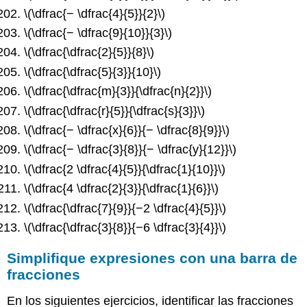
\(\dfrac{− \dfrac{4}{5}}{2}\)
\(\dfrac{− \dfrac{9}{10}}{3}\)
\(\dfrac{\dfrac{2}{5}}{8}\)
\(\dfrac{\dfrac{5}{3}}{10}\)
\(\dfrac{\dfrac{m}{3}}{\dfrac{n}{2}}\)
\(\dfrac{\dfrac{r}{5}}{\dfrac{s}{3}}\)
\(\dfrac{− \dfrac{x}{6}}{− \dfrac{8}{9}}\)
\(\dfrac{− \dfrac{3}{8}}{− \dfrac{y}{12}}\)
\(\dfrac{2 \dfrac{4}{5}}{\dfrac{1}{10}}\)
\(\dfrac{4 \dfrac{2}{3}}{\dfrac{1}{6}}\)
\(\dfrac{\dfrac{7}{9}}{−2 \dfrac{4}{5}}\)
\(\dfrac{\dfrac{3}{8}}{−6 \dfrac{3}{4}}\)
Simplifique expresiones con una barra de
fracciones
En los siguientes ejercicios, identificar las fracciones