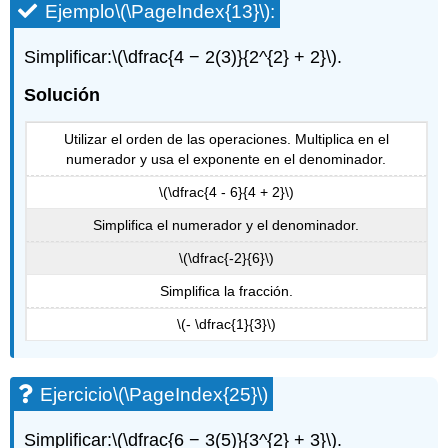
Ejemplo
\(\PageIndex{13}\)
:
Simplificar:
\(\dfrac{4 − 2(3)}{2^{2} + 2}\)
.
Solución
Utilizar el orden de las operaciones. Multiplica en el
numerador y usa el exponente en el denominador.
\(\dfrac{4 - 6}{4 + 2}\)
Simplifica el numerador y el denominador.
\(\dfrac{-2}{6}\)
Simplifica la fracción.
\(- \dfrac{1}{3}\)
Ejercicio
\(\PageIndex{25}\)
Simplificar:
\(\dfrac{6 − 3(5)}{3^{2} + 3}\)
.