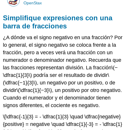
OpenStax
Simplifique expresiones con una
barra de fracciones
¿A dónde va el signo negativo en una fracción? Por
lo general, el signo negativo se coloca frente a la
fracción, pero a veces verá una fracción con un
numerador o denominador negativo. Recuerda que
las fracciones representan división. La fracción
\(−
\dfrac{1}{3}\)
podría ser el resultado de dividir
\
(\dfrac{−1}{3}\)
, un negativo por un positivo, o de
dividir
\(\dfrac{1}{−3}\)
, un positivo por otro negativo.
Cuando el numerador y el denominador tienen
signos diferentes, el cociente es negativo.
\[\dfrac{-1}{3} = - \dfrac{1}{3} \quad \dfrac{negative}
{positive} = negative \quad \dfrac{1}{-3} = - \dfrac{1}