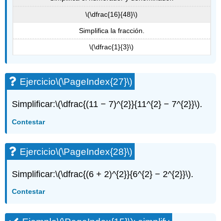
\(\dfrac{16}{48}\)
Simplifica la fracción.
\(\dfrac{1}{3}\)
Ejercicio
\(\PageIndex{27}\)
Simplificar:
\(\dfrac{(11 − 7)^{2}}{11^{2} − 7^{2}}\)
.
Contestar
Ejercicio
\(\PageIndex{28}\)
Simplificar:
\(\dfrac{(6 + 2)^{2}}{6^{2} − 2^{2}}\)
.
Contestar