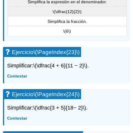
Simplifica la expresión en el denominador.
\(\dfrac{12}{2}\)
Simplifica la fracción.
\(6\)
Ejercicio
\(\PageIndex{23}\)
Simplificar:
\(\dfrac{4 + 6}{11 − 2}\)
.
Contestar
Ejercicio
\(\PageIndex{24}\)
Simplificar:
\(\dfrac{3 + 5}{18− 2}\)
.
Contestar