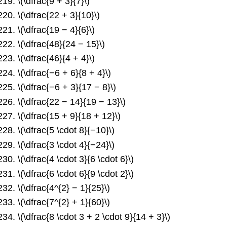
\(\dfrac{9 + 3}{7}\)
\(\dfrac{22 + 3}{10}\)
\(\dfrac{19 − 4}{6}\)
\(\dfrac{48}{24 − 15}\)
\(\dfrac{46}{4 + 4}\)
\(\dfrac{−6 + 6}{8 + 4}\)
\(\dfrac{−6 + 3}{17 − 8}\)
\(\dfrac{22 − 14}{19 − 13}\)
\(\dfrac{15 + 9}{18 + 12}\)
\(\dfrac{5 \cdot 8}{−10}\)
\(\dfrac{3 \cdot 4}{−24}\)
\(\dfrac{4 \cdot 3}{6 \cdot 6}\)
\(\dfrac{6 \cdot 6}{9 \cdot 2}\)
\(\dfrac{4^{2} − 1}{25}\)
\(\dfrac{7^{2} + 1}{60}\)
\(\dfrac{8 \cdot 3 + 2 \cdot 9}{14 + 3}\)