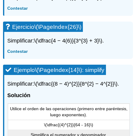
Contestar
Ejercicio
\(\PageIndex{26}\)
Simplificar:
\(\dfrac{4 − 4(6)}{3^{3} + 3}\)
.
Contestar
Ejemplo
\(\PageIndex{14}\)
: simplify
Simplificar:
\(\dfrac{(8 − 4)^{2}}{8^{2} − 4^{2}}\)
.
Solución
Utilice el orden de las operaciones (primero entre paréntesis,
luego exponentes).
\(\dfrac{(4)^{2}}{64 - 16}\)
Simplifica el numerador y denominador.