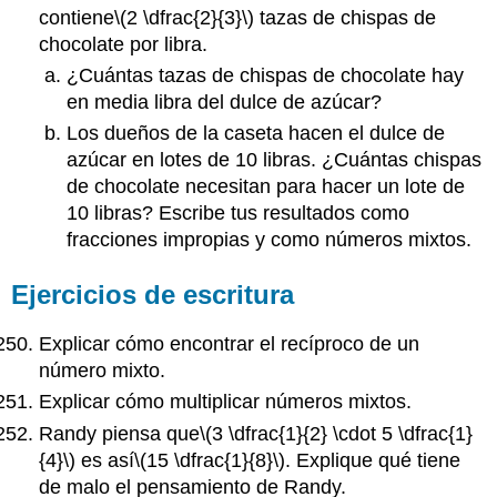
contiene
\(2 \dfrac{2}{3}\)
tazas de chispas de
chocolate por libra.
¿Cuántas tazas de chispas de chocolate hay
en media libra del dulce de azúcar?
Los dueños de la caseta hacen el dulce de
azúcar en lotes de 10 libras. ¿Cuántas chispas
de chocolate necesitan para hacer un lote de
10 libras? Escribe tus resultados como
fracciones impropias y como números mixtos.
Ejercicios de escritura
Explicar cómo encontrar el recíproco de un
número mixto.
Explicar cómo multiplicar números mixtos.
Randy piensa que
\(3 \dfrac{1}{2} \cdot 5 \dfrac{1}
{4}\)
es así
\(15 \dfrac{1}{8}\)
. Explique qué tiene
de malo el pensamiento de Randy.