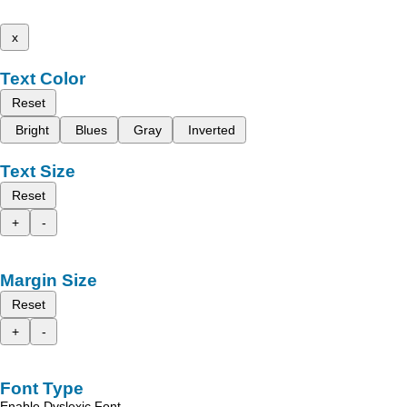
x
Text Color
Reset
Bright
Blues
Gray
Inverted
Text Size
Reset
+
-
Margin Size
Reset
+
-
Font Type
Enable Dyslexic Font