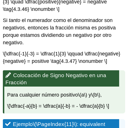
{3} \quad \dfrac{positive}{negative} = negative
\tag{4.3.46} \nonumber \]
Si
tanto
el numerador como el denominador son
negativos, entonces la fracción misma es positiva
porque estamos dividiendo un negativo por otro
negativo.
\[\dfrac{-1}{-3} = \dfrac{1}{3} \qquad \dfrac{negative}
{negative} = positive \tag{4.3.47} \nonumber \]
Colocación de Signo Negativo en una
Fracción
Para cualquier número positivo
\(a\)
y
\(b\)
,
\[\dfrac{-a}{b} = \dfrac{a}{-b} = - \dfrac{a}{b} \]
Ejemplo
\(\PageIndex{11}\)
: equivalent