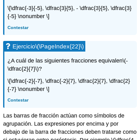
\[\dfrac{-3}{-5}, \dfrac{3}{5}, - \dfrac{3}{5}, \dfrac{3}
{-5} \nonumber \]
Contestar
Ejercicio
\(\PageIndex{22}\)
¿A cuál de las siguientes fracciones equivalen
\(-
\dfrac{2}{7}\)
?
\[\dfrac{-2}{-7}, \dfrac{-2}{7}, \dfrac{2}{7}, \dfrac{2}
{-7} \nonumber \]
Contestar
Las barras de fracción actúan como símbolos de
agrupación. Las expresiones por encima y por
debajo de la barra de fracciones deben tratarse como