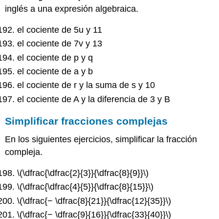
inglés a una expresión algebraica.
el cociente de 5u y 11
el cociente de 7v y 13
el cociente de p y q
el cociente de a y b
el cociente de r y la suma de s y 10
el cociente de A y la diferencia de 3 y B
Simplificar fracciones complejas
En los siguientes ejercicios, simplificar la fracción
compleja.
\(\dfrac{\dfrac{2}{3}}{\dfrac{8}{9}}\)
\(\dfrac{\dfrac{4}{5}}{\dfrac{8}{15}}\)
\(\dfrac{− \dfrac{8}{21}}{\dfrac{12}{35}}\)
\(\dfrac{− \dfrac{9}{16}}{\dfrac{33}{40}}\)