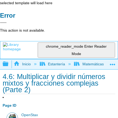
selected template will load here
Error
This action is not available.
chrome_reader_mode
Enter Reader
Mode
Expandir/contraer jerarquía global
Inicio
Estantería
Matemáticas
4.6: Multiplicar y dividir números
mixtos y fracciones complejas
(Parte 2)
Page ID
OpenStax