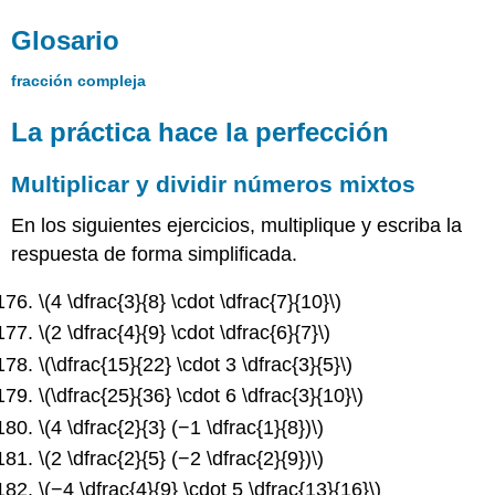
Glosario
fracción compleja
La práctica hace la perfección
Multiplicar y dividir números mixtos
En los siguientes ejercicios, multiplique y escriba la
respuesta de forma simplificada.
\(4 \dfrac{3}{8} \cdot \dfrac{7}{10}\)
\(2 \dfrac{4}{9} \cdot \dfrac{6}{7}\)
\(\dfrac{15}{22} \cdot 3 \dfrac{3}{5}\)
\(\dfrac{25}{36} \cdot 6 \dfrac{3}{10}\)
\(4 \dfrac{2}{3} (−1 \dfrac{1}{8})\)
\(2 \dfrac{2}{5} (−2 \dfrac{2}{9})\)
\(−4 \dfrac{4}{9} \cdot 5 \dfrac{13}{16}\)