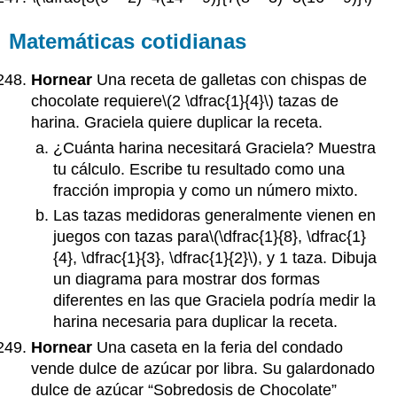
Matemáticas cotidianas
Hornear
Una receta de galletas con chispas de
chocolate requiere
\(2 \dfrac{1}{4}\)
tazas de
harina. Graciela quiere duplicar la receta.
¿Cuánta harina necesitará Graciela? Muestra
tu cálculo. Escribe tu resultado como una
fracción impropia y como un número mixto.
Las tazas medidoras generalmente vienen en
juegos con tazas para
\(\dfrac{1}{8}, \dfrac{1}
{4}, \dfrac{1}{3}, \dfrac{1}{2}\)
, y 1 taza. Dibuja
un diagrama para mostrar dos formas
diferentes en las que Graciela podría medir la
harina necesaria para duplicar la receta.
Hornear
Una caseta en la feria del condado
vende dulce de azúcar por libra. Su galardonado
dulce de azúcar “Sobredosis de Chocolate”