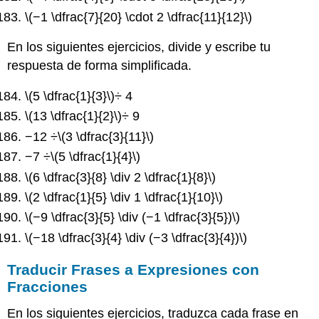
\(−1 \dfrac{7}{20} \cdot 2 \dfrac{11}{12}\)
En los siguientes ejercicios, divide y escribe tu
respuesta de forma simplificada.
\(5 \dfrac{1}{3}\)
÷ 4
\(13 \dfrac{1}{2}\)
÷ 9
−12 ÷
\(3 \dfrac{3}{11}\)
−7 ÷
\(5 \dfrac{1}{4}\)
\(6 \dfrac{3}{8} \div 2 \dfrac{1}{8}\)
\(2 \dfrac{1}{5} \div 1 \dfrac{1}{10}\)
\(−9 \dfrac{3}{5} \div (−1 \dfrac{3}{5})\)
\(−18 \dfrac{3}{4} \div (−3 \dfrac{3}{4})\)
Traducir Frases a Expresiones con
Fracciones
En los siguientes ejercicios, traduzca cada frase en