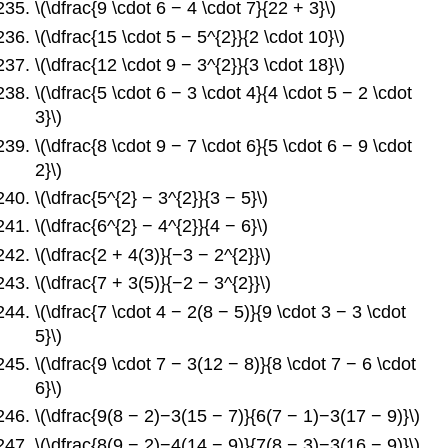
\(\dfrac{9 \cdot 6 − 4 \cdot 7}{22 + 3}\)
\(\dfrac{15 \cdot 5 − 5^{2}}{2 \cdot 10}\)
\(\dfrac{12 \cdot 9 − 3^{2}}{3 \cdot 18}\)
\(\dfrac{5 \cdot 6 − 3 \cdot 4}{4 \cdot 5 − 2 \cdot
3}\)
\(\dfrac{8 \cdot 9 − 7 \cdot 6}{5 \cdot 6 − 9 \cdot
2}\)
\(\dfrac{5^{2} − 3^{2}}{3 − 5}\)
\(\dfrac{6^{2} − 4^{2}}{4 − 6}\)
\(\dfrac{2 + 4(3)}{−3 − 2^{2}}\)
\(\dfrac{7 + 3(5)}{−2 − 3^{2}}\)
\(\dfrac{7 \cdot 4 − 2(8 − 5)}{9 \cdot 3 − 3 \cdot
5}\)
\(\dfrac{9 \cdot 7 − 3(12 − 8)}{8 \cdot 7 − 6 \cdot
6}\)
\(\dfrac{9(8 − 2)−3(15 − 7)}{6(7 − 1)−3(17 − 9)}\)
\(\dfrac{8(9 − 2)−4(14 − 9)}{7(8 − 3)−3(16 − 9)}\)