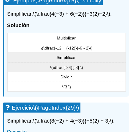
Ejemplo
\(\PageIndex{15}\)
: simplify
Simplificar:
\(\dfrac{4(−3) + 6(−2)}{−3(2)−2}\)
.
Solución
Multiplicar.
\(\dfrac{-12 + (-12)}{-6 - 2}\)
Simplificar.
\(\dfrac{-24}{-8} \)
Dividir.
\(3 \)
Ejercicio
\(\PageIndex{29}\)
Simplificar:
\(\dfrac{8(−2) + 4(−3)}{−5(2) + 3}\)
.
Contestar