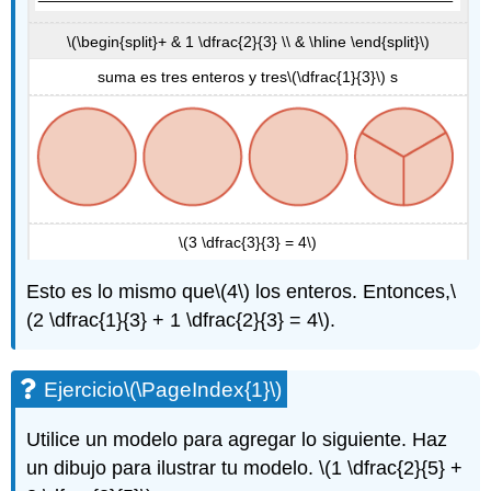
\(\begin{split}+ & 1 \dfrac{2}{3} \\ & \hline \end{split}\)
suma es tres enteros y tres
\(\dfrac{1}{3}\)
s
\(3 \dfrac{3}{3} = 4\)
Esto es lo mismo que
\(4\)
los enteros. Entonces,
\
(2 \dfrac{1}{3} + 1 \dfrac{2}{3} = 4\)
.
Ejercicio
\(\PageIndex{1}\)
Utilice un modelo para agregar lo siguiente. Haz
un dibujo para ilustrar tu modelo.
\(1 \dfrac{2}{5} +