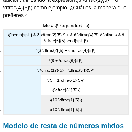
adición, utilizando la expresión
\(3 \dfrac{2}{5} + 6
\dfrac{4}{5}\)
como ejemplo. ¿Cuál es la manera que
prefieres?
Mesa
\(\PageIndex{1}\)
\(\begin{split} & 3 \dfrac{2}{5} \\ + & 6 \dfrac{4}{5} \\ \hline \\ & 9
\dfrac{6}{5} \end{split}\)
\(3 \dfrac{2}{5} + 6 \dfrac{4}{5}\)
\(9 + \dfrac{6}{5}\)
\(\dfrac{17}{5} + \dfrac{34}{5}\)
\(9 + 1 \dfrac{1}{5}\)
\(\dfrac{51}{5}\)
\(10 \dfrac{1}{5}\)
\(10 \dfrac{1}{5}\)
Modelo de resta de números mixtos