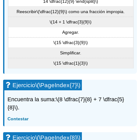
14 \dfrac{12}{9} \end{split}\)
Reescribir
\(\dfrac{12}{9}\)
como una fracción impropia.
\(14 + 1 \dfrac{3}{9}\)
Agregar.
\(15 \dfrac{3}{9}\)
Simplificar.
\(15 \dfrac{1}{3}\)
Ejercicio
\(\PageIndex{7}\)
Encuentra la suma:
\(8 \dfrac{7}{8} + 7 \dfrac{5}
{8}\)
.
Contestar
Ejercicio
\(\PageIndex{8}\)