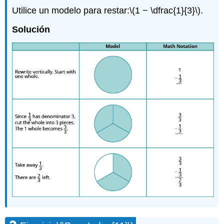
Utilice un modelo para restar:
\(1 − \dfrac{1}{3}\)
.
Solución