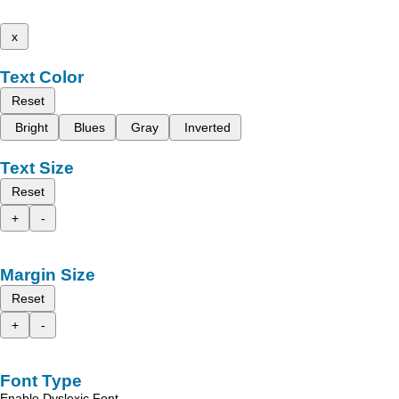
x
Text Color
Reset
Bright
Blues
Gray
Inverted
Text Size
Reset
+
-
Margin Size
Reset
+
-
Font Type
Enable Dyslexic Font