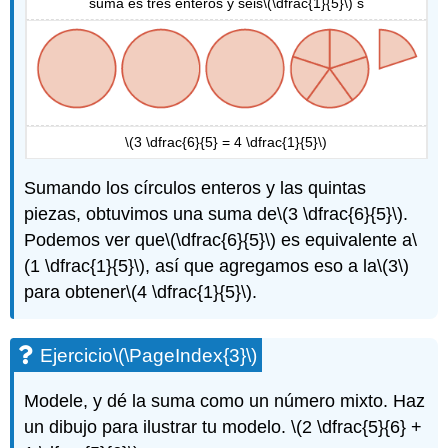
suma es tres enteros y seis
\(\dfrac{1}{5}\)
s
\(3 \dfrac{6}{5} = 4 \dfrac{1}{5}\)
Sumando los círculos enteros y las quintas
piezas, obtuvimos una suma de
\(3 \dfrac{6}{5}\)
.
Podemos ver que
\(\dfrac{6}{5}\)
es equivalente a
\
(1 \dfrac{1}{5}\)
, así que agregamos eso a la
\(3\)
para obtener
\(4 \dfrac{1}{5}\)
.
Ejercicio
\(\PageIndex{3}\)
Modele, y dé la suma como un número mixto. Haz
un dibujo para ilustrar tu modelo.
\(2 \dfrac{5}{6} +