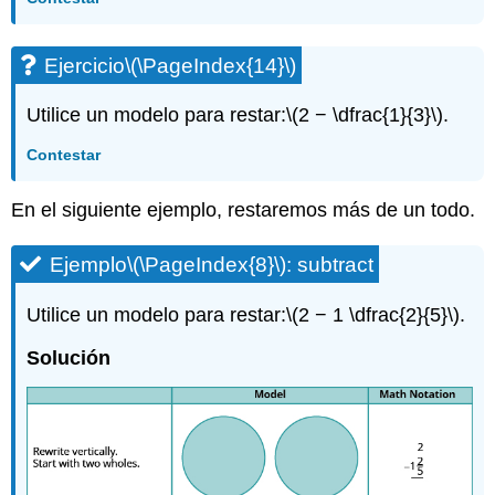
Ejercicio
\(\PageIndex{14}\)
Utilice un modelo para restar:
\(2 − \dfrac{1}{3}\)
.
Contestar
En el siguiente ejemplo, restaremos más de un todo.
Ejemplo
\(\PageIndex{8}\)
: subtract
Utilice un modelo para restar:
\(2 − 1 \dfrac{2}{5}\)
.
Solución