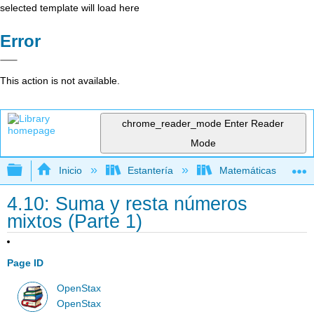
selected template will load here
Error
This action is not available.
chrome_reader_mode
Enter Reader
Mode
Expandir/contraer jerarquía global
Inicio
Estantería
Matemáticas
4.10: Suma y resta números
mixtos (Parte 1)
Page ID
OpenStax
OpenStax