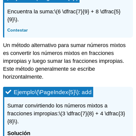
Encuentra la suma:
\(6 \dfrac{7}{9} + 8 \dfrac{5}
{9}\)
.
Contestar
Un método alternativo para sumar números mixtos
es convertir los números mixtos en fracciones
impropias y luego sumar las fracciones impropias.
Este método generalmente se escribe
horizontalmente.
Ejemplo
\(\PageIndex{5}\)
: add
Sumar convirtiendo los números mixtos a
fracciones impropias:
\(3 \dfrac{7}{8} + 4 \dfrac{3}
{8}\)
.
Solución