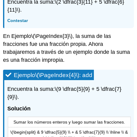
Encuentra la suma:
\(2 \dfrac{3}{11} + 5 \dfrac{6}
{11}\)
.
Contestar
En Ejemplo
\(\PageIndex{3}\)
, la suma de las
fracciones fue una fracción propia. Ahora
trabajaremos a través de un ejemplo donde la suma
es una fracción impropia.
Ejemplo
\(\PageIndex{4}\)
: add
Encuentra la suma:
\(9 \dfrac{5}{9} + 5 \dfrac{7}
{9}\)
.
Solución
Sumar los números enteros y luego sumar las fracciones.
\(\begin{split} & 9 \dfrac{5}{9} \\ + & 5 \dfrac{7}{9} \\ \hline \\ &