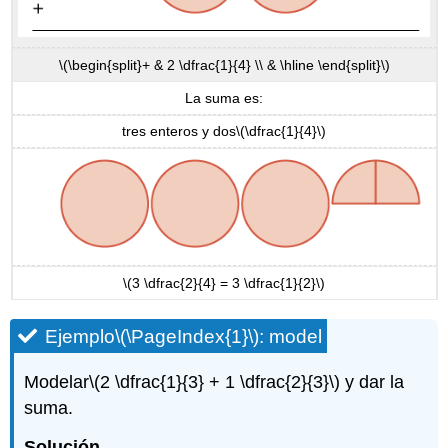
\(\begin{split}+ & 2 \dfrac{1}{4} \\ & \hline \end{split}\)
La suma es:
tres enteros y dos
\(\dfrac{1}{4}\)
\(3 \dfrac{2}{4} = 3 \dfrac{1}{2}\)
Ejemplo
\(\PageIndex{1}\)
: model
Modelar
\(2 \dfrac{1}{3} + 1 \dfrac{2}{3}\)
y dar la
suma.
Solución