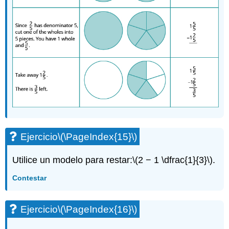
Ejercicio
\(\PageIndex{15}\)
Utilice un modelo para restar:
\(2 − 1 \dfrac{1}{3}\)
.
Contestar
Ejercicio
\(\PageIndex{16}\)