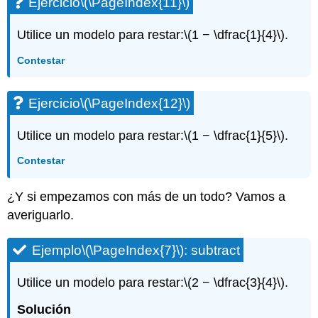
Ejercicio
\(\PageIndex{11}\)
Utilice un modelo para restar:
\(1 − \dfrac{1}{4}\)
.
Contestar
Ejercicio
\(\PageIndex{12}\)
Utilice un modelo para restar:
\(1 − \dfrac{1}{5}\)
.
Contestar
¿Y si empezamos con más de un todo? Vamos a
averiguarlo.
Ejemplo
\(\PageIndex{7}\)
: subtract
Utilice un modelo para restar:
\(2 − \dfrac{3}{4}\)
.
Solución