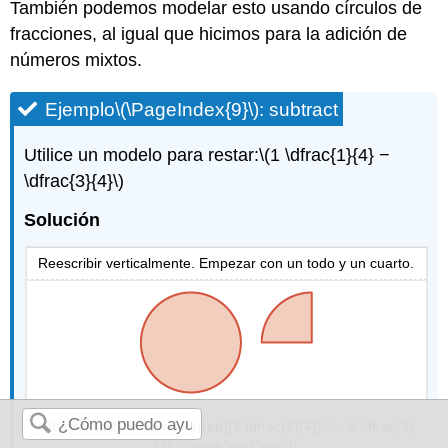
También podemos modelar esto usando círculos de
fracciones, al igual que hicimos para la adición de
números mixtos.
Ejemplo
\(\PageIndex{9}\)
: subtract
Utilice un modelo para restar:
\(1 \dfrac{1}{4} −
\dfrac{3}{4}\)
Solución
Reescribir verticalmente. Empezar con un todo y un cuarto.
\(\begin{split} & \textcolor{red}{1 \dfrac{1}{4}} \\ - & \dfrac{3}
{4} \\ \hline \end{split}\)