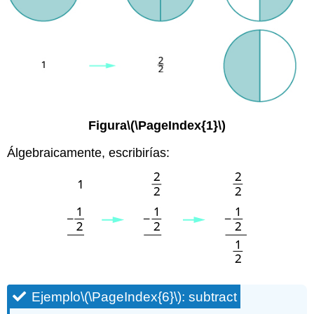
Figura
\(\PageIndex{1}\)
Álgebraicamente, escribirías:
Ejemplo
\(\PageIndex{6}\)
: subtract