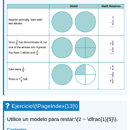
Ejercicio
\(\PageIndex{13}\)
Utilice un modelo para restar:
\(2 − \dfrac{1}{5}\)
.
Contestar