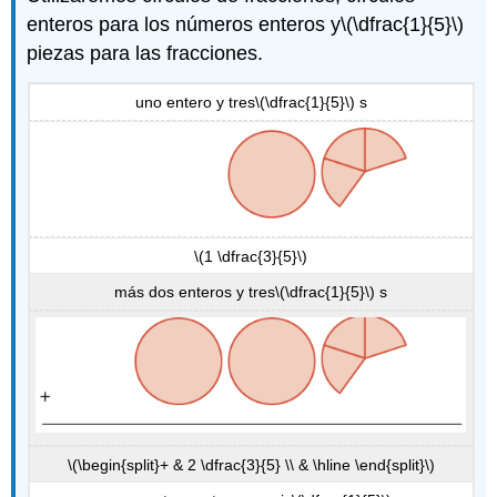
enteros para los números enteros y
\(\dfrac{1}{5}\)
piezas para las fracciones.
uno entero y tres
\(\dfrac{1}{5}\)
s
\(1 \dfrac{3}{5}\)
más dos enteros y tres
\(\dfrac{1}{5}\)
s
\(\begin{split}+ & 2 \dfrac{3}{5} \\ & \hline \end{split}\)