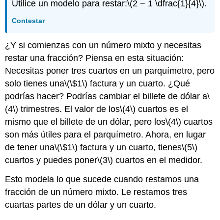
Utilice un modelo para restar:
\(2 − 1 \dfrac{1}{4}\)
.
Contestar
¿Y si comienzas con un número mixto y necesitas
restar una fracción? Piensa en esta situación:
Necesitas poner tres cuartos en un parquímetro, pero
solo tienes una
\(\$1\)
factura y un cuarto. ¿Qué
podrías hacer? Podrías cambiar el billete de dólar a
\
(4\)
trimestres. El valor de los
\(4\)
cuartos es el
mismo que el billete de un dólar, pero los
\(4\)
cuartos
son más útiles para el parquímetro. Ahora, en lugar
de tener una
\(\$1\)
factura y un cuarto, tienes
\(5\)
cuartos y puedes poner
\(3\)
cuartos en el medidor.
Esto modela lo que sucede cuando restamos una
fracción de un número mixto. Le restamos tres
cuartas partes de un dólar y un cuarto.