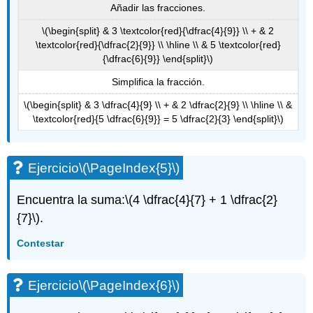
Añadir las fracciones.
\(\begin{split} & 3 \textcolor{red}{\dfrac{4}{9}} \\ + & 2
\textcolor{red}{\dfrac{2}{9}} \\ \hline \\ & 5 \textcolor{red}
{\dfrac{6}{9}} \end{split}\)
Simplifica la fracción.
\(\begin{split} & 3 \dfrac{4}{9} \\ + & 2 \dfrac{2}{9} \\ \hline \\ &
\textcolor{red}{5 \dfrac{6}{9}} = 5 \dfrac{2}{3} \end{split}\)
Ejercicio
\(\PageIndex{5}\)
Encuentra la suma:
\(4 \dfrac{4}{7} + 1 \dfrac{2}
{7}\)
.
Contestar
Ejercicio
\(\PageIndex{6}\)