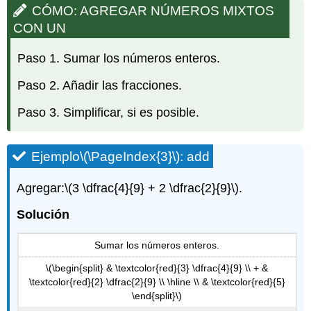
CÓMO: AGREGAR NÚMEROS MIXTOS
CON UN
Paso 1. Sumar los números enteros.
Paso 2. Añadir las fracciones.
Paso 3. Simplificar, si es posible.
Ejemplo
\(\PageIndex{3}\)
: add
Agregar:
\(3 \dfrac{4}{9} + 2 \dfrac{2}{9}\)
.
Solución
Sumar los números enteros.
\(\begin{split} & \textcolor{red}{3} \dfrac{4}{9} \\ + &
\textcolor{red}{2} \dfrac{2}{9} \\ \hline \\ & \textcolor{red}{5}
\end{split}\)