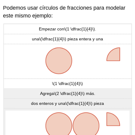
Podemos usar círculos de fracciones para modelar
este mismo ejemplo:
Empezar con
\(1 \dfrac{1}{4}\)
.
una
\(\dfrac{1}{4}\)
pieza entera y una
\(1 \dfrac{1}{4}\)
Agrega
\(2 \dfrac{1}{4}\)
más.
dos enteros y una
\(\dfrac{1}{4}\)
pieza