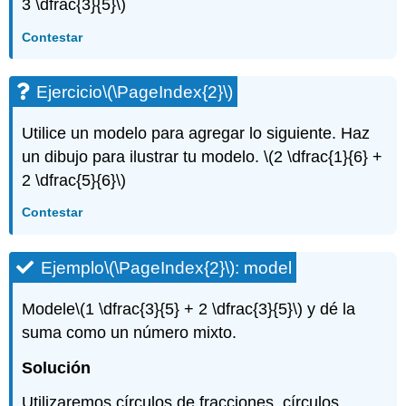
3 \dfrac{3}{5}\)
Contestar
Ejercicio
\(\PageIndex{2}\)
Utilice un modelo para agregar lo siguiente. Haz
un dibujo para ilustrar tu modelo.
\(2 \dfrac{1}{6} +
2 \dfrac{5}{6}\)
Contestar
Ejemplo
\(\PageIndex{2}\)
: model
Modele
\(1 \dfrac{3}{5} + 2 \dfrac{3}{5}\)
y dé la
suma como un número mixto.
Solución
Utilizaremos círculos de fracciones, círculos