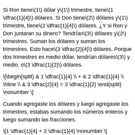
Si Ron tiene
\(1\)
dólar y
\(1\)
trimestre, tiene
\(1
\dfrac{1}{4}\)
dólares. Si Don tiene
\(2\)
dólares y
\(1\)
trimestre, tiene
\(2 \dfrac{1}{4}\)
dólares. ¿Y si Ron y
Don juntaran su dinero? Tendrían
\(3\)
dólares y
\(2\)
trimestres. Suman los dólares y suman los
trimestres. Esto hace
\(3 \dfrac{2}{4}\)
dólares. Porque
dos trimestres es medio dólar, tendrían dólares
\(3\)
y
medio, o
\(3 \dfrac{1}{2}\)
dólares.
\[\begin{split} & 1 \dfrac{1}{4} \\ + & 2 \dfrac{1}{4} \\
\hline \\ & 3 \dfrac{2}{4} = 3 \dfrac{1}{2} \end{split}
\nonumber \]
Cuando agregaste los dólares y luego agregaste los
trimestres, estabas sumando los números enteros y
luego sumando las fracciones.
\[1 \dfrac{1}{4} + 2 \dfrac{1}{4} \nonumber \]