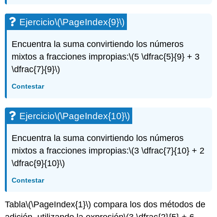
Ejercicio
\(\PageIndex{9}\)
Encuentra la suma convirtiendo los números
mixtos a fracciones impropias:
\(5 \dfrac{5}{9} + 3
\dfrac{7}{9}\)
Contestar
Ejercicio
\(\PageIndex{10}\)
Encuentra la suma convirtiendo los números
mixtos a fracciones impropias:
\(3 \dfrac{7}{10} + 2
\dfrac{9}{10}\)
Contestar
Tabla
\(\PageIndex{1}\)
compara los dos métodos de