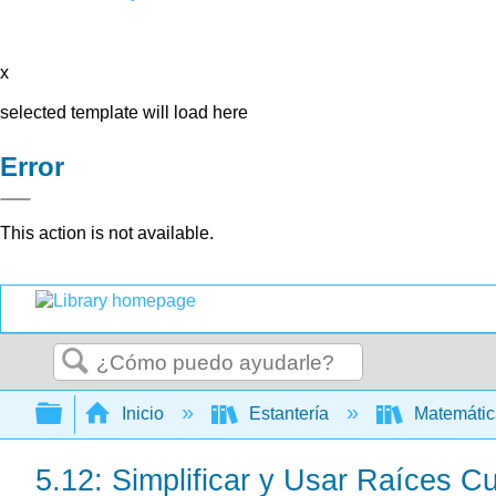
x
selected template will load here
Error
This action is not available.
Buscar
Expandir/contraer jerarquía global
Inicio
Estantería
Matemáti
5.12: Simplificar y Usar Raíces C