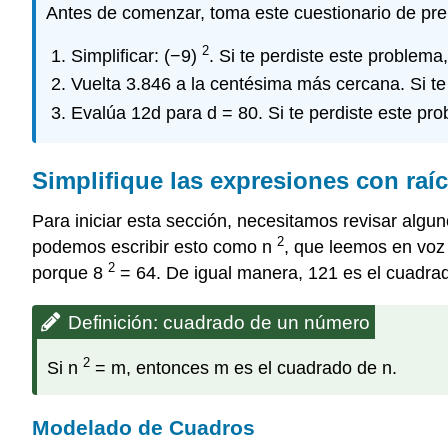
Antes de comenzar, toma este cuestionario de pre
2
Simplificar: (−9)
. Si te perdiste este problema,
Vuelta 3.846 a la centésima más cercana. Si te
Evalúa 12d para d = 80. Si te perdiste este pro
Simplifique las expresiones con raí
Para iniciar esta sección, necesitamos revisar alg
2
podemos escribir esto como n
, que leemos en voz
2
porque 8
= 64. De igual manera, 121 es el cuadra
Definición: cuadrado de un número
2
Si n
= m, entonces m es el cuadrado de n.
Modelado de Cuadros