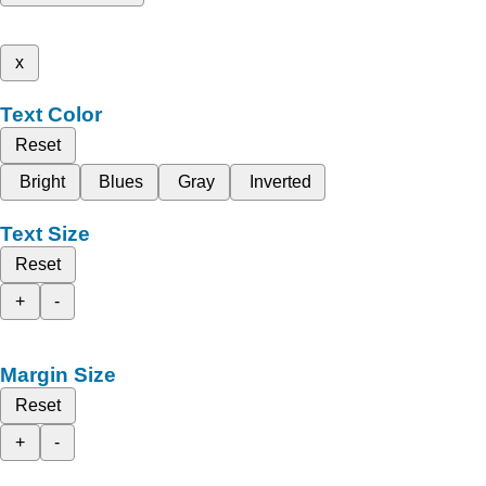
x
Text Color
Reset
Bright
Blues
Gray
Inverted
Text Size
Reset
+
-
Margin Size
Reset
+
-