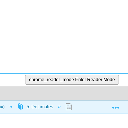
chrome_reader_mode
Enter Reader Mode
Exp
ax)
5: Decimales
5.12: Simplificar y Usar R