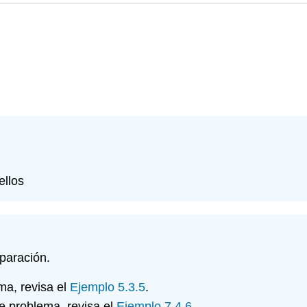
ellos
paración.
ema, revisa el
Ejemplo 5.3.5
.
ste problema, revisa el
Ejemplo 7.4.6
.