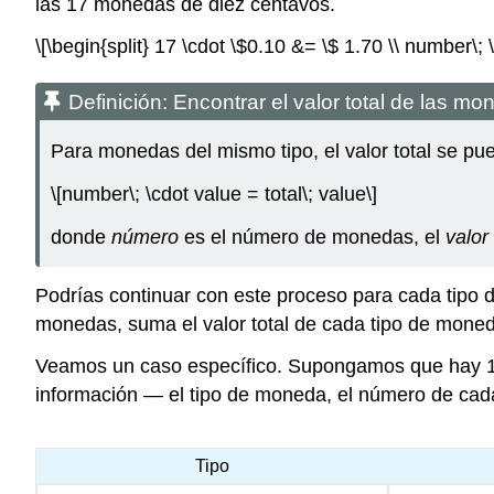
las 17 monedas de diez centavos.
\[\begin{split} 17 \cdot \$0.10 &= \$ 1.70 \\ number\; \
Definición: Encontrar el valor total de las m
Para monedas del mismo tipo, el valor total se pu
\[number\; \cdot value = total\; value\]
donde
número
es el número de monedas, el
valor
Podrías continuar con este proceso para cada tipo d
monedas, suma el valor total de cada tipo de mone
Veamos un caso específico. Supongamos que hay 14
información — el tipo de moneda, el número de cada
Tipo