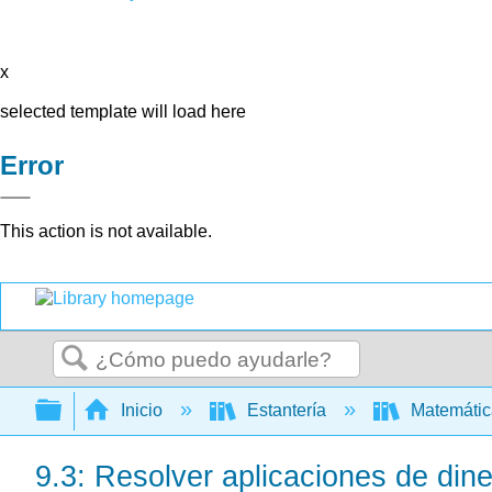
x
selected template will load here
Error
This action is not available.
Buscar
Expandir/contraer jerarquía global
Inicio
Estantería
Matemáti
9.3: Resolver aplicaciones de din