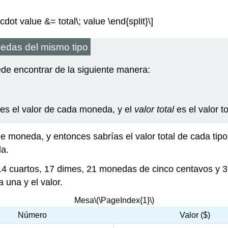
cdot value &= total\; value \end{split}\]
onedas del mismo tipo
ede encontrar de la siguiente manera:
es el valor de cada moneda, y el
valor total
es el valor t
e moneda, y entonces sabrías el valor total de cada tip
da.
 cuartos, 17 dimes, 21 monedas de cinco centavos y 39
 una y el valor.
Mesa
\(\PageIndex{1}\)
Número
Valor ($)