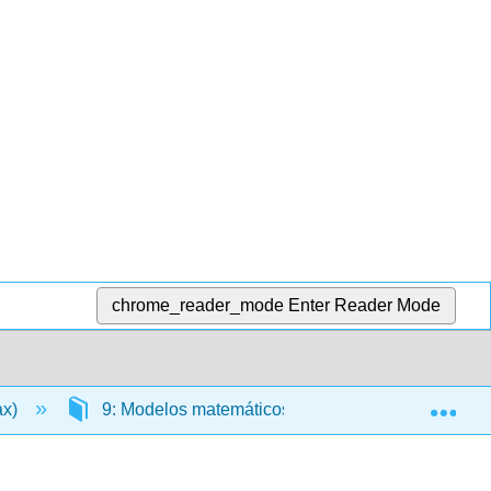
chrome_reader_mode
Enter Reader Mode
Exp
ax)
9: Modelos matemáticos y geometría
9.3