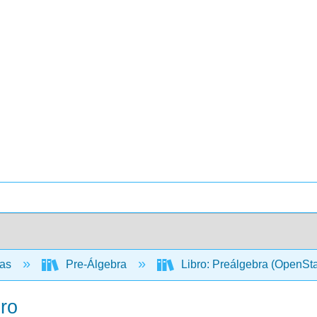
cas
Pre-Álgebra
Libro: Preálgebra (OpenSt
ero