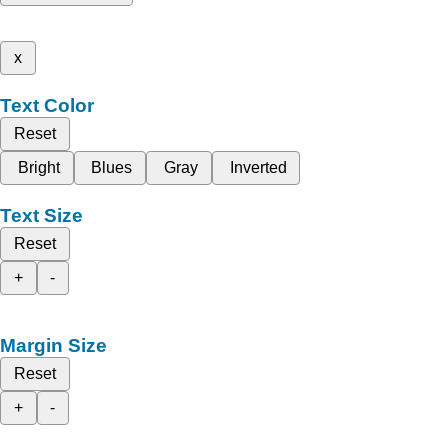
x
Text Color
Reset
Bright
Blues
Gray
Inverted
Text Size
Reset
+
-
Margin Size
Reset
+
-