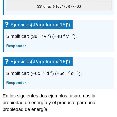
$$\ dfrac {-10y^ {5}} {x} $$
Ejercicio
\(\PageIndex{15}\)
:
−5
7
4
−2
Simplificar: (3u
v
) (−4u
v
).
Responder
Ejercicio
\(\PageIndex{16}\)
:
−6
4
−2
−1
Simplificar: (−6c
d
) (−5c
d
).
Responder
En los siguientes dos ejemplos, usaremos la
propiedad de energía y el producto para una
propiedad de energía.