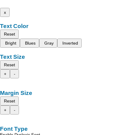
x
Text Color
Reset
Bright
Blues
Gray
Inverted
Text Size
Reset
+
-
Margin Size
Reset
+
-
Font Type
Enable Dyslexic Font