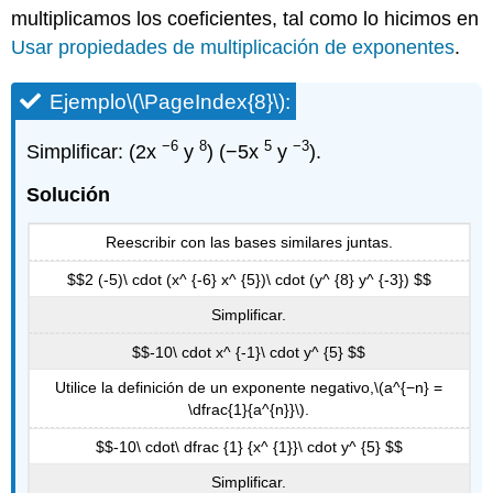
multiplicamos los coeficientes, tal como lo hicimos en
Usar propiedades de multiplicación de exponentes
.
Ejemplo
\(\PageIndex{8}\)
:
−6
8
5
−3
Simplificar: (2x
y
) (−5x
y
).
Solución
Reescribir con las bases similares juntas.
$$2 (-5)\ cdot (x^ {-6} x^ {5})\ cdot (y^ {8} y^ {-3}) $$
Simplificar.
$$-10\ cdot x^ {-1}\ cdot y^ {5} $$
Utilice la definición de un exponente negativo,
\(a^{−n} =
\dfrac{1}{a^{n}}\)
.
$$-10\ cdot\ dfrac {1} {x^ {1}}\ cdot y^ {5} $$
Simplificar.