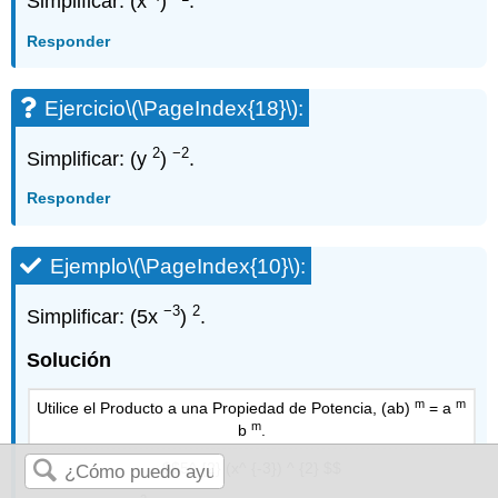
Simplificar: (x
)
.
Responder
Ejercicio
\(\PageIndex{18}\)
:
2
−2
Simplificar: (y
)
.
Responder
Ejemplo
\(\PageIndex{10}\)
:
−3
2
Simplificar: (5x
)
.
Solución
m
m
Utilice el Producto a una Propiedad de Potencia, (ab)
= a
m
b
.
$$5^ {2} (x^ {-3}) ^ {2} $$