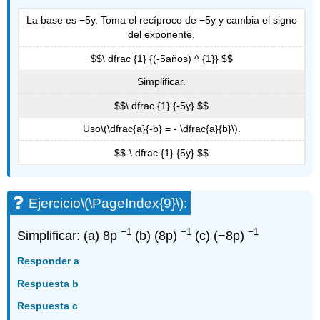
La base es −5y. Toma el recíproco de −5y y cambia el signo
del exponente.
$$\ dfrac {1} {(-5años) ^ {1}} $$
Simplificar.
$$\ dfrac {1} {-5y} $$
Uso
\(\dfrac{a}{-b} = - \dfrac{a}{b}\)
.
$$-\ dfrac {1} {5y} $$
Ejercicio
\(\PageIndex{9}\)
:
−1
−1
−1
Simplificar: (a) 8p
(b) (8p)
(c) (−8p)
Responder a
Respuesta b
Respuesta c