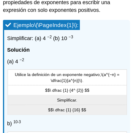
propiedades de exponentes para escribir una
expresión con solo exponentes positivos.
Ejemplo
\(\PageIndex{1}\)
:
−2
−3
Simplificar: (a) 4
(b) 10
Solución
−2
(a) 4
Utilice la definición de un exponente negativo,
\(a^{−n} =
\dfrac{1}{a^{n}}\)
.
$$\ dfrac {1} {4^ {2}} $$
Simplificar.
$$\ dfrac {1} {16} $$
10-3
b)