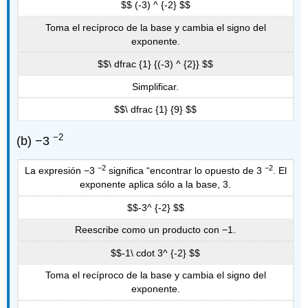
$$ (-3) ^ {-2} $$
Toma el recíproco de la base y cambia el signo del
exponente.
$$\ dfrac {1} {(-3) ^ {2}} $$
Simplificar.
$$\ dfrac {1} {9} $$
−2
(b) −3
−2
−2
La expresión −3
significa “encontrar lo opuesto de 3
. El
exponente aplica sólo a la base, 3.
$$-3^ {-2} $$
Reescribe como un producto con −1.
$$-1\ cdot 3^ {-2} $$
Toma el recíproco de la base y cambia el signo del
exponente.