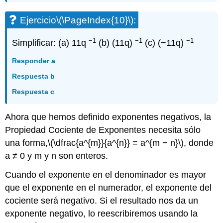
Ejercicio
\(\PageIndex{10}\)
:
−1
−1
−1
Simplificar: (a) 11q
(b) (11q)
(c) (−11q)
Responder a
Respuesta b
Respuesta c
Ahora que hemos definido exponentes negativos, la
Propiedad Cociente de Exponentes necesita sólo
una forma,
\(\dfrac{a^{m}}{a^{n}} = a^{m − n}\)
, donde
a ≠ 0 y m y n son enteros.
Cuando el exponente en el denominador es mayor
que el exponente en el numerador, el exponente del
cociente será negativo. Si el resultado nos da un
exponente negativo, lo reescribiremos usando la