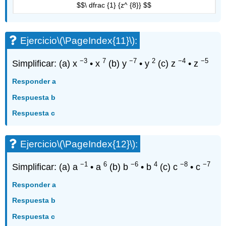
$$\ dfrac {1} {z^ {8}} $$
Ejercicio
\(\PageIndex{11}\)
:
−3
7
−7
2
−4
−5
Simplificar: (a) x
• x
(b) y
• y
(c) z
• z
Responder a
Respuesta b
Respuesta c
Ejercicio
\(\PageIndex{12}\)
:
−1
6
−6
4
−8
−7
Simplificar: (a) a
• a
(b) b
• b
(c) c
• c
Responder a
Respuesta b
Respuesta c