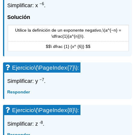
−6
Simplificar: x
.
Solución
Utilice la definición de un exponente negativo,
\(a^{−n} =
\dfrac{1}{a^{n}}\)
.
$$\ dfrac {1} {x^ {6}} $$
Ejercicio
\(\PageIndex{7}\)
:
−7
Simplificar: y
.
Responder
Ejercicio
\(\PageIndex{8}\)
:
-8
Simplificar: z
.
Responder