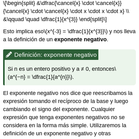
\[\begin{split} &\dfrac{\cancel{x} \cdot \cancel{x}}
{\cancel{x} \cdot \cancel{x} \cdot x \cdot x \cdot x} \\
&\qquad \quad \dfrac{1}{x^{3}} \end{split}\]
Esto implica eso
\(x^{-3} = \dfrac{1}{x^{3}}\)
y nos lleva
a la definición de un
exponente negativo
.
Definición: exponente negativo
Si n es un entero positivo y a ≠ 0, entonces
\
(a^{−n} = \dfrac{1}{a^{n}}\)
.
El exponente negativo nos dice que reescribamos la
expresión tomando el recíproco de la base y luego
cambiando el signo del exponente. Cualquier
expresión que tenga exponentes negativos no se
considera en la forma más simple. Utilizaremos la
definición de un exponente negativo y otras