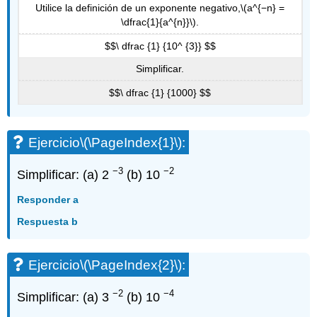
Utilice la definición de un exponente negativo,
\(a^{−n} =
\dfrac{1}{a^{n}}\)
.
$$\ dfrac {1} {10^ {3}} $$
Simplificar.
$$\ dfrac {1} {1000} $$
Ejercicio
\(\PageIndex{1}\)
:
−3
−2
Simplificar: (a) 2
(b) 10
Responder a
Respuesta b
Ejercicio
\(\PageIndex{2}\)
:
−2
−4
Simplificar: (a) 3
(b) 10