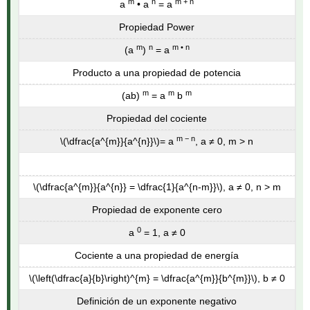
m
n
m + n
a
• a
= a
Propiedad Power
m
n
m • n
(a
)
= a
Producto a una propiedad de potencia
m
m
m
(ab)
= a
b
Propiedad del cociente
m − n
\(\dfrac{a^{m}}{a^{n}}\)
= a
, a ≠ 0, m > n
\(\dfrac{a^{m}}{a^{n}} = \dfrac{1}{a^{n-m}}\)
, a ≠ 0, n > m
Propiedad de exponente cero
0
a
= 1, a ≠ 0
Cociente a una propiedad de energía
\(\left(\dfrac{a}{b}\right)^{m} = \dfrac{a^{m}}{b^{m}}\)
, b ≠ 0
Definición de un exponente negativo