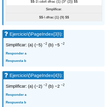
$$-1\ cdot\ dfrac {1} {3^ {2}} $$
Simplificar.
$$-\ dfrac {1} {9} $$
Ejercicio
\(\PageIndex{3}\)
:
−2
−2
Simplificar: (a) (−5)
(b) −5
Responder a
Respuesta b
Ejercicio
\(\PageIndex{4}\)
:
−2
−2
Simplificar: (a) (−2)
(b) −2
Responder a
Respuesta b