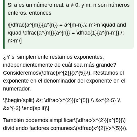
Si a es un número real, a ≠ 0, y m, n son números
enteros, entonces
\[\dfrac{a^{m}}{a^{n}} = a^{m-n},\; m>n \quad and
\quad \dfrac{a^{m}}{a^{n}} = \dfrac{1}{a^{n-m}},\;
n>m\]
¿Y si simplemente restamos exponentes,
independientemente de cuál sea más grande?
Consideremos
\(\dfrac{x^{2}}{x^{5}}\)
. Restamos el
exponente en el denominador del exponente en el
numerador.
\[\begin{split} &\; \dfrac{x^{2}}{x^{5}} \\ &x^{2-5} \\
&x^{-3} \end{split}\]
También podemos simplificar
\(\dfrac{x^{2}}{x^{5}}\)
dividiendo factores comunes:
\(\dfrac{x^{2}}{x^{5}}\)
.