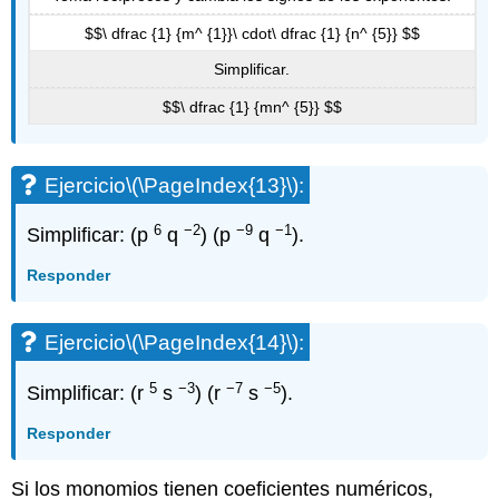
$$\ dfrac {1} {m^ {1}}\ cdot\ dfrac {1} {n^ {5}} $$
Simplificar.
$$\ dfrac {1} {mn^ {5}} $$
Ejercicio
\(\PageIndex{13}\)
:
6
−2
−9
−1
Simplificar: (p
q
) (p
q
).
Responder
Ejercicio
\(\PageIndex{14}\)
:
5
−3
−7
−5
Simplificar: (r
s
) (r
s
).
Responder
Si los monomios tienen coeficientes numéricos,