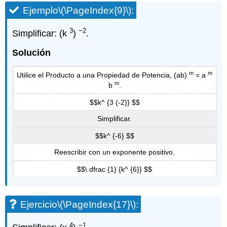
Ejemplo
\(\PageIndex{9}\)
:
3
−2
Simplificar: (k
)
.
Solución
m
m
Utilice el Producto a una Propiedad de Potencia, (ab)
= a
m
b
.
$$k^ {3 (-2)} $$
Simplificar.
$$k^ {-6} $$
Reescribir con un exponente positivo.
$$\ dfrac {1} {k^ {6}} $$
Ejercicio
\(\PageIndex{17}\)
:
4
−1