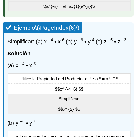
\(a^{-n} = \dfrac{1}{a^{n}}\)
Ejemplo
\(\PageIndex{6}\)
:
−4
6
−6
4
−5
−3
Simplificar: (a) x
• x
(b) y
• y
(c) z
• z
Solución
−4
6
(a) x
• x
m
n
m + n
Utilice la Propiedad del Producto, a
• a
= a
.
$$x^ {-4+6} $$
Simplificar.
$$x^ {2} $$
−6
4
(b) y
• y
Las bases son las mismas, así que suman los exponentes.