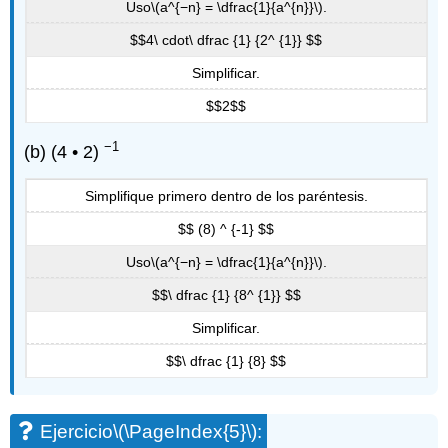
Uso
\(a^{−n} = \dfrac{1}{a^{n}}\)
.
$$4\ cdot\ dfrac {1} {2^ {1}} $$
Simplificar.
$$2$$
−1
(b) (4 • 2)
Simplifique primero dentro de los paréntesis.
$$ (8) ^ {-1} $$
Uso
\(a^{−n} = \dfrac{1}{a^{n}}\)
.
$$\ dfrac {1} {8^ {1}} $$
Simplificar.
$$\ dfrac {1} {8} $$
Ejercicio
\(\PageIndex{5}\)
: