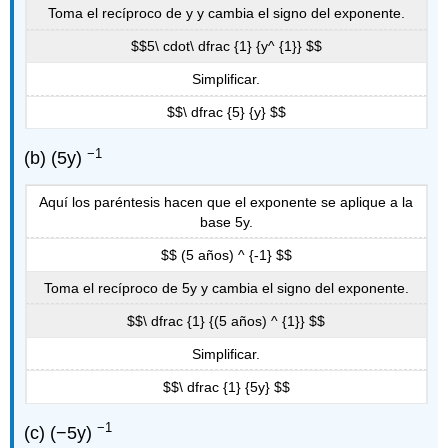
Toma el recíproco de y y cambia el signo del exponente.
$$5\ cdot\ dfrac {1} {y^ {1}} $$
Simplificar.
$$\ dfrac {5} {y} $$
−1
(b) (5y)
Aquí los paréntesis hacen que el exponente se aplique a la
base 5y.
$$ (5 años) ^ {-1} $$
Toma el recíproco de 5y y cambia el signo del exponente.
$$\ dfrac {1} {(5 años) ^ {1}} $$
Simplificar.
$$\ dfrac {1} {5y} $$
−1
(c) (−5y)