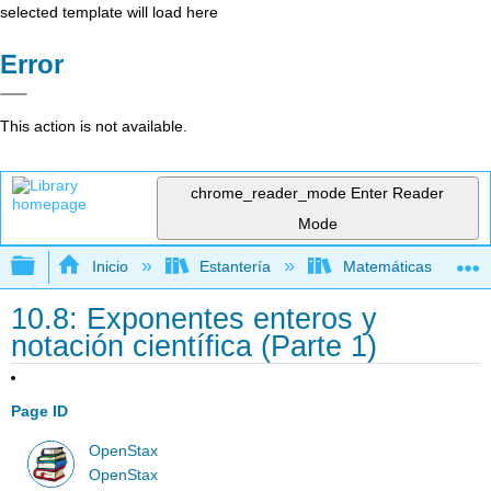
selected template will load here
Error
This action is not available.
chrome_reader_mode
Enter Reader
Mode
Expandir/contraer jerarquía global
Inicio
Estantería
Matemáticas
10.8: Exponentes enteros y
notación científica (Parte 1)
Page ID
OpenStax
OpenStax