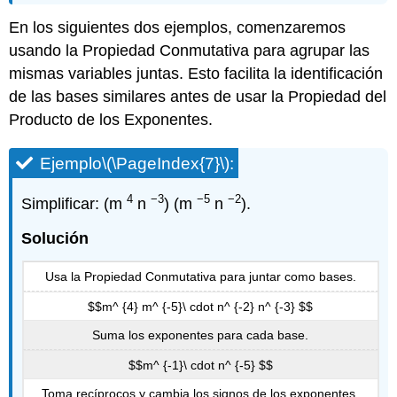
En los siguientes dos ejemplos, comenzaremos
usando la Propiedad Conmutativa para agrupar las
mismas variables juntas. Esto facilita la identificación
de las bases similares antes de usar la Propiedad del
Producto de los Exponentes.
Ejemplo
\(\PageIndex{7}\)
:
4
−3
−5
−2
Simplificar: (m
n
) (m
n
).
Solución
Usa la Propiedad Conmutativa para juntar como bases.
$$m^ {4} m^ {-5}\ cdot n^ {-2} n^ {-3} $$
Suma los exponentes para cada base.
$$m^ {-1}\ cdot n^ {-5} $$
Toma recíprocos y cambia los signos de los exponentes.