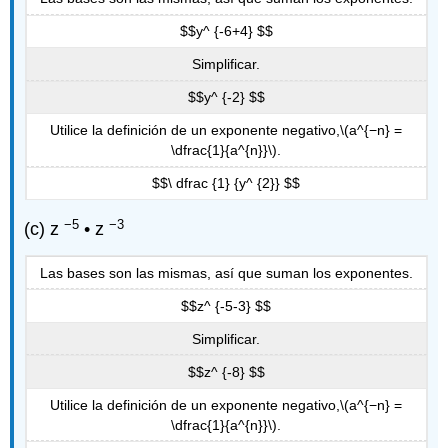
$$y^ {-6+4} $$
Simplificar.
$$y^ {-2} $$
Utilice la definición de un exponente negativo,
\(a^{−n} =
\dfrac{1}{a^{n}}\)
.
$$\ dfrac {1} {y^ {2}} $$
−5
−3
(c) z
• z
Las bases son las mismas, así que suman los exponentes.
$$z^ {-5-3} $$
Simplificar.
$$z^ {-8} $$
Utilice la definición de un exponente negativo,
\(a^{−n} =
\dfrac{1}{a^{n}}\)
.