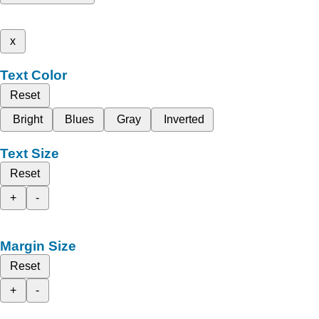
x
Text Color
Reset
Bright
Blues
Gray
Inverted
Text Size
Reset
+
-
Margin Size
Reset
+
-