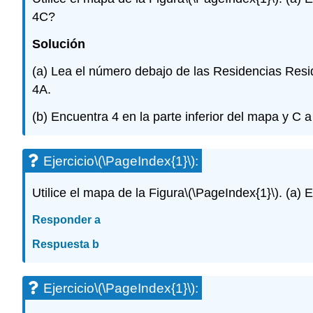
4C?
Solución
(a) Lea el número debajo de las Residencias Reside
4A.
(b) Encuentra 4 en la parte inferior del mapa y C a
Ejercicio
\(\PageIndex{1}\)
:
Utilice el mapa de la Figura
\(\PageIndex{1}\)
. (a) 
Responder a
Respuesta b
Ejercicio
\(\PageIndex{1}\)
: