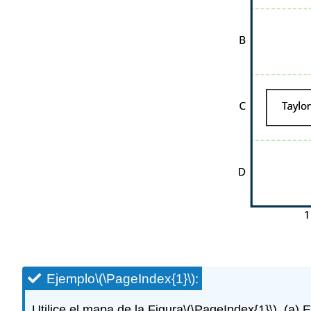
Ejemplo
\(\PageIndex{1}\)
:
Utilice el mapa de la Figura
\(\PageIndex{1}\)
. (a) 