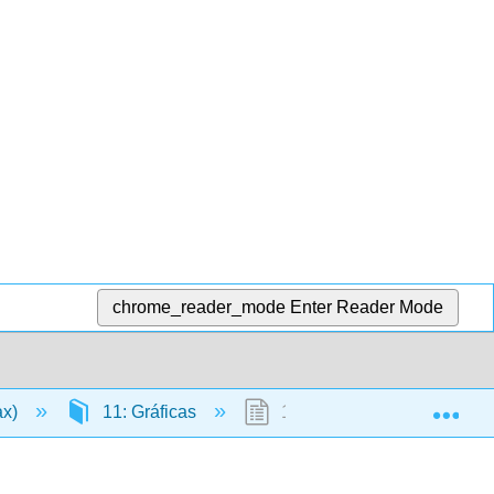
chrome_reader_mode
Enter Reader Mode
Exp
ax)
11: Gráficas
11.1: Usar el Sistema de C