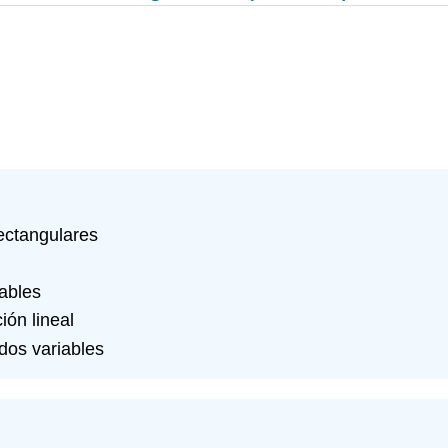
ectangulares
iables
ón lineal
dos variables