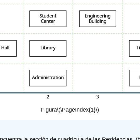
Figura
\(\PageIndex{1}\)
Encuentra la sección de cuadrícula de las Residencias. 