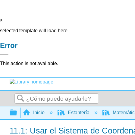
x
selected template will load here
Error
This action is not available.
Buscar
Expandir/contraer jerarquía global
Inicio
Estantería
Matemáti
11.1: Usar el Sistema de Coorden