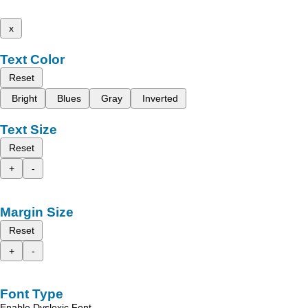
x
Text Color
Reset
Bright
Blues
Gray
Inverted
Text Size
Reset
+
-
Margin Size
Reset
+
-
Font Type
Enable Dyslexic Font