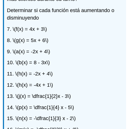
Determinar si cada función está aumentando o
disminuyendo
7.
\(f(x) = 4x + 3\)
8.
\(g(x) = 5x + 6\)
9.
\(a(x) = -2x + 4\)
10.
\(b(x) = 8 - 3x\)
11.
\(h(x) = -2x + 4\)
12.
\(h(x) = -4x + 1\)
13.
\(j(x) = \dfrac{1}{2}x - 3\)
14.
\(p(x) = \dfrac{1}{4} x - 5\)
15.
\(n(x) = -\dfrac{1}{3} x - 2\)