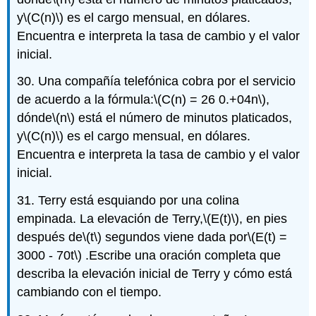
y
\(C(n)\)
es el cargo mensual, en dólares.
Encuentra e interpreta la tasa de cambio y el valor
inicial.
30. Una compañía telefónica cobra por el servicio
de acuerdo a la fórmula:
\(C(n) = 26 0.+04n\)
,
dónde
\(n\)
está el número de minutos platicados,
y
\(C(n)\)
es el cargo mensual, en dólares.
Encuentra e interpreta la tasa de cambio y el valor
inicial.
31. Terry está esquiando por una colina
empinada. La elevación de Terry,
\(E(t)\)
, en pies
después de
\(t\)
segundos viene dada por
\(E(t) =
3000 - 70t\)
.Escribe una oración completa que
describa la elevación inicial de Terry y cómo está
cambiando con el tiempo.