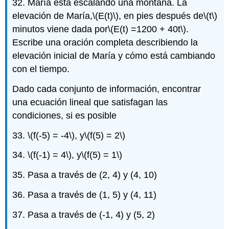
32. María está escalando una montaña. La
elevación de María,
\(E(t)\)
, en pies después de
\(t\)
minutos viene dada por
\(E(t) =1200 + 40t\)
.
Escribe una oración completa describiendo la
elevación inicial de María y cómo está cambiando
con el tiempo.
Dado cada conjunto de información, encontrar
una ecuación lineal que satisfagan las
condiciones, si es posible
33.
\(f(-5) = -4\)
, y
\(f(5) = 2\)
34.
\(f(-1) = 4\)
, y
\(f(5) = 1\)
35. Pasa a través de (2, 4) y (4, 10)
36. Pasa a través de (1, 5) y (4, 11)
37. Pasa a través de (-1, 4) y (5, 2)