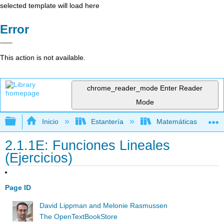
selected template will load here
Error
This action is not available.
chrome_reader_mode
Enter Reader
Mode
Expandir/contraer jerarquía global
Inicio
Estantería
Matemáticas
2.1.1E: Funciones Lineales
(Ejercicios)
Page ID
David Lippman and Melonie Rasmussen
The OpenTextBookStore