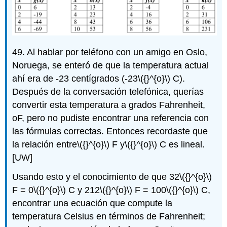
49. Al hablar por teléfono con un amigo en Oslo,
Noruega, se enteró de que la temperatura actual
ahí era de -23 centígrados (-23
\({}^{o}\)
C).
Después de la conversación telefónica, querías
convertir esta temperatura a grados Fahrenheit,
oF, pero no pudiste encontrar una referencia con
las fórmulas correctas. Entonces recordaste que
la relación entre
\({}^{o}\)
F y
\({}^{o}\)
C es lineal.
[UW]
Usando esto y el conocimiento de que 32
\({}^{o}\)
F = 0
\({}^{o}\)
C y 212
\({}^{o}\)
F = 100
\({}^{o}\)
C,
encontrar una ecuación que compute la
temperatura Celsius en términos de Fahrenheit;