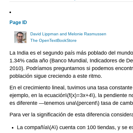
Page ID
David Lippman and Melonie Rasmussen
The OpenTextBookStore
La India es el segundo país más poblado del mundo
1.34% cada año (Banco Mundial, Indicadores de De
2010). Podríamos preguntarnos si podemos encontra
población sigue creciendo a este ritmo.
En el crecimiento lineal, tuvimos una tasa constan
ejemplo, en la ecuación
\(f(x)=3x+4\)
, la pendiente 
es diferente —tenemos una
\(percent\)
tasa de cambi
Para ver la significación de esta diferencia conside
La compañía
\(A\)
cuenta con 100 tiendas, y se e