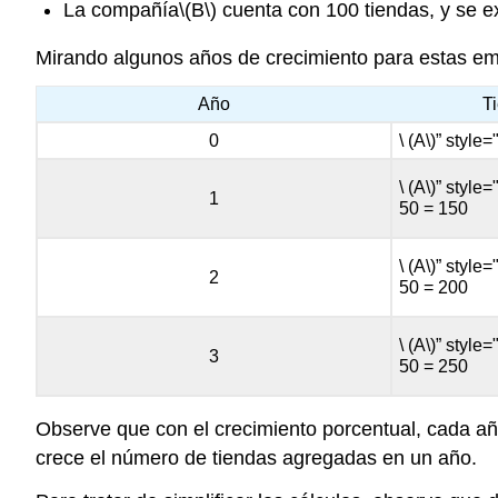
La compañía
\(B\)
cuenta con 100 tiendas, y se e
Mirando algunos años de crecimiento para estas e
Año
T
0
\ (A\)” style
\ (A\)” style
1
50 = 150
\ (A\)” style
2
50 = 200
\ (A\)” style
3
50 = 250
Observe que con el crecimiento porcentual, cada añ
crece el número de tiendas agregadas en un año.