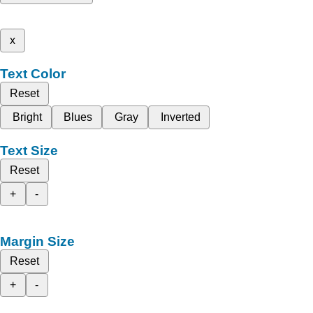
x
Text Color
Reset
Bright
Blues
Gray
Inverted
Text Size
Reset
+
-
Margin Size
Reset
+
-