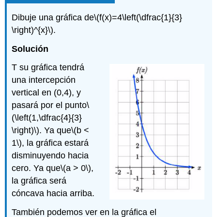
Dibuje una gráfica de
\(f(x)=4\left(\dfrac{1}{3}
\right)^{x}\)
.
Solución
T
su gráfica tendrá
una intercepción
vertical en (0,4), y
pasará por el punto
\
(\left(1,\dfrac{4}{3}
\right)\)
. Ya que
\(b <
1\)
, la gráfica estará
disminuyendo hacia
cero. Ya que
\(a > 0\)
,
la gráfica será
cóncava hacia arriba.
También podemos ver en la gráfica el