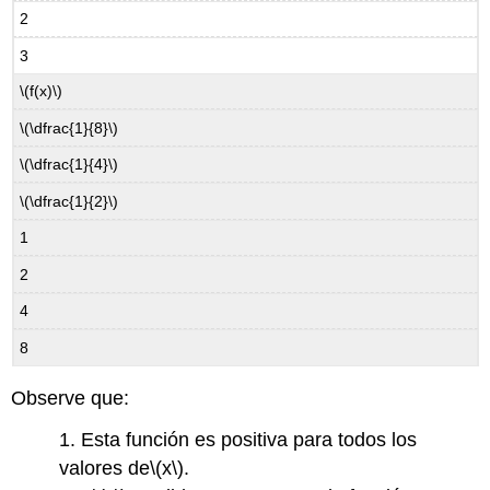
2
3
\(f(x)\)
\(\dfrac{1}{8}\)
\(\dfrac{1}{4}\)
\(\dfrac{1}{2}\)
1
2
4
8
Observe que:
1. Esta función es positiva para todos los
valores de
\(x\)
.