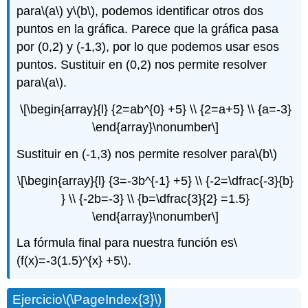
para
\(a\)
y
\(b\)
, podemos identificar otros dos
puntos en la gráfica. Parece que la gráfica pasa
por (0,2) y (-1,3), por lo que podemos usar esos
puntos. Sustituir en (0,2) nos permite resolver
para
\(a\)
.
\[\begin{array}{l} {2=ab^{0} +5} \\ {2=a+5} \\ {a=-3}
\end{array}\nonumber\]
Sustituir en (-1,3) nos permite resolver para
\(b\)
\[\begin{array}{l} {3=-3b^{-1} +5} \\ {-2=\dfrac{-3}{b}
} \\ {-2b=-3} \\ {b=\dfrac{3}{2} =1.5}
\end{array}\nonumber\]
La fórmula final para nuestra función es
\
(f(x)=-3(1.5)^{x} +5\)
.
Ejercicio
\(\PageIndex{3}\)