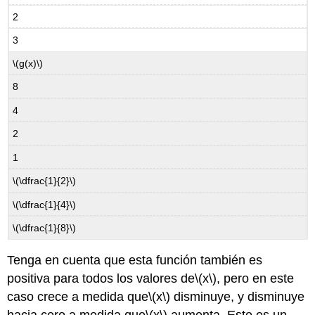
2
3
\(g(x)\)
8
4
2
1
\(\dfrac{1}{2}\)
\(\dfrac{1}{4}\)
\(\dfrac{1}{8}\)
Tenga en cuenta que esta función también es
positiva para todos los valores de
\(x\)
, pero en este
caso crece a medida que
\(x\)
disminuye, y disminuye
hacia cero a medida que
\(x\)
aumenta. Este es un