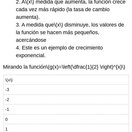
2. A
\(x\)
medida que aumenta, la función crece
cada vez más rápido (la tasa de cambio
aumenta).
3. A medida que
\(x\)
disminuye, los valores de
la función se hacen más pequeños,
acercándose
4. Este es un ejemplo de crecimiento
exponencial.
Mirando la función
\(g(x)=\left(\dfrac{1}{2} \right)^{x}\)
\(x\)
-3
-2
-1
0
1