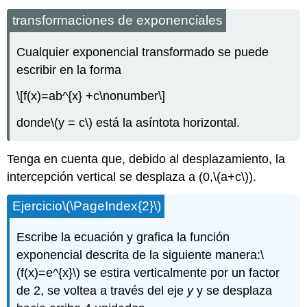
transformaciones de exponenciales
Cualquier exponencial transformado se puede
escribir en la forma
\[f(x)=ab^{x} +c\nonumber\]
donde
\(y = c\)
está la asíntota horizontal.
Tenga en cuenta que, debido al desplazamiento, la
intercepción vertical se desplaza a (0,
\(a+c\)
).
Ejercicio
\(\PageIndex{2}\)
Escribe la ecuación y grafica la función
exponencial descrita de la siguiente manera:
\
(f(x)=e^{x}\)
se estira verticalmente por un factor
de 2, se voltea a través del eje
y
y se desplaza