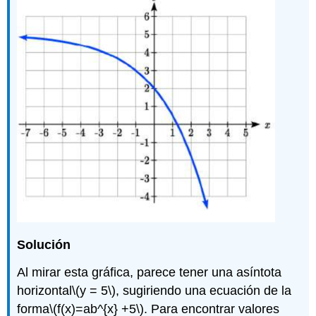
Solución
Al mirar esta gráfica, parece tener una asíntota
horizontal
\(y = 5\)
, sugiriendo una ecuación de la
forma
\(f(x)=ab^{x} +5\)
. Para encontrar valores