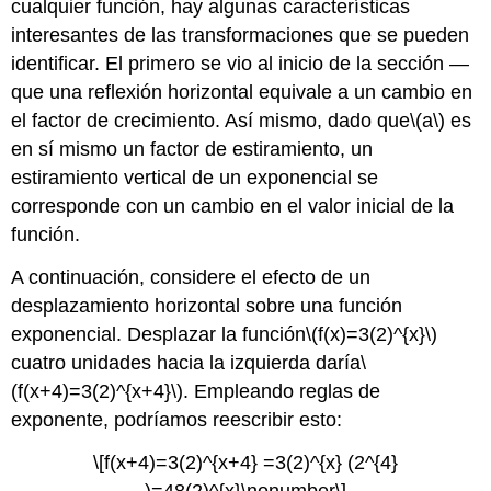
cualquier función, hay algunas características
interesantes de las transformaciones que se pueden
identificar. El primero se vio al inicio de la sección —
que una reflexión horizontal equivale a un cambio en
el factor de crecimiento. Así mismo, dado que
\(a\)
es
en sí mismo un factor de estiramiento, un
estiramiento vertical de un exponencial se
corresponde con un cambio en el valor inicial de la
función.
A continuación, considere el efecto de un
desplazamiento horizontal sobre una función
exponencial. Desplazar la función
\(f(x)=3(2)^{x}\)
cuatro unidades hacia la izquierda daría
\
(f(x+4)=3(2)^{x+4}\)
. Empleando reglas de
exponente, podríamos reescribir esto:
\[f(x+4)=3(2)^{x+4} =3(2)^{x} (2^{4}
)=48(2)^{x}\nonumber\]