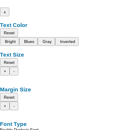
x
Text Color
Reset
Bright
Blues
Gray
Inverted
Text Size
Reset
+
-
Margin Size
Reset
+
-
Font Type
Enable Dyslexic Font