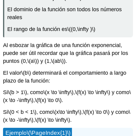
El dominio de la función son todos los números
reales
El rango de la función es
\((0,\infty )\)
Al esbozar la gráfica de una función exponencial,
puede ser útil recordar que la gráfica pasará por los
puntos (0,
\(a\)
) y (1,
\(ab\)
).
El valor
\(b\)
determinará el comportamiento a largo
plazo de la función:
Si
\(b > 1\)
, como
\(x \to \infty\)
,
\(f(x) \to \infty\)
y como
\
(x \to -\infty\)
,
\(f(x) \to 0\)
.
Si
\(0 < b < 1\)
, como
\(x\to \infty\)
,
\(f(x) \to 0\)
y como
\
(x \to -\infty\)
,
\(f(x) \to \infty\)
.
Ejemplo
\(\PageIndex{1}\)