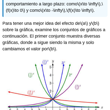
comportamiento a largo plazo: como
\(x\to \infty\)
,
\
(f(x)\to 0\)
y como
\(x\to -\infty\)
,
\(f(x)\to \infty\)
.
Para tener una mejor idea del efecto de
\(a\)
y
\(b\)
sobre la gráfica, examine los conjuntos de gráficos a
continuación. El primer conjunto muestra diversas
gráficas, donde a sigue siendo la misma y solo
cambiamos el valor por
\(b\)
.