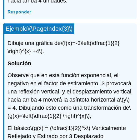
hacia arriba 4 unidades.
Responder
Ejemplo
\(\PageIndex{3}\)
Dibuje una gráfica de
\(f(x)=-3\left(\dfrac{1}{2}
\right)^{x} +4\)
.
Solución
Observe que en esta función exponencial, el
negativo en el factor de estiramiento -3 provocará
una reflexión vertical, y el desplazamiento vertical
hacia arriba 4 moverá la asíntota horizontal a
\(y\)
= 4. Dibujando esto como una transformación de
\
(g(x)=\left(\dfrac{1}{2} \right)^{x}\)
,
El básico
\(g(x) = (\dfrac{1}{2})^x\)
Verticalmente
Reflejado y Estirado por 3 Desplazado