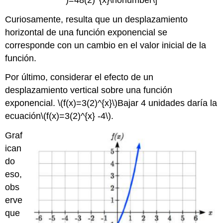
Curiosamente, resulta que un desplazamiento
horizontal de una función exponencial se
corresponde con un cambio en el valor inicial de la
función.
Por último, considerar el efecto de un
desplazamiento vertical sobre una función
exponencial.
\(f(x)=3(2)^{x}\)
Bajar 4 unidades daría la
ecuación
\(f(x)=3(2)^{x} -4\)
.
Graf
ican
do
eso,
obs
erve
que