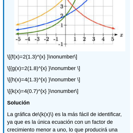
\[{f(x)=2(1.3)^{x} }\nonumber\]
\[{g(x)=2(1.8)^{x} }\nonumber \]
\[{h(x)=4(1.3)^{x} }\nonumber \]
\[{k(x)=4(0.7)^{x} }\nonumber\]
Solución
La gráfica de
\(k(x)\)
es la más fácil de identificar,
ya que es la única ecuación con un factor de
crecimiento menor a uno, lo que producirá una