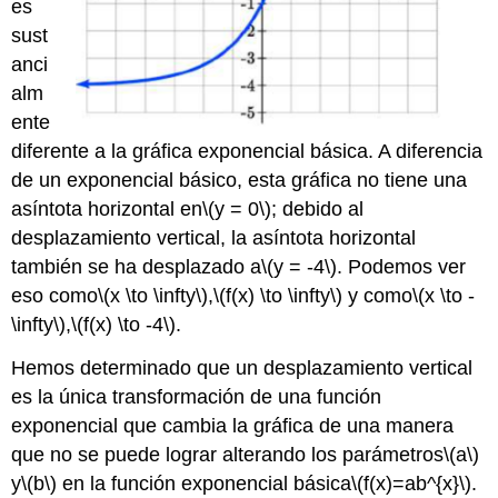
es
sust
anci
alm
ente
diferente a la gráfica exponencial básica. A diferencia
de un exponencial básico, esta gráfica no tiene una
asíntota horizontal en
\(y = 0\)
; debido al
desplazamiento vertical, la asíntota horizontal
también se ha desplazado a
\(y = -4\)
. Podemos ver
eso como
\(x \to \infty\)
,
\(f(x) \to \infty\)
y como
\(x \to -
\infty\)
,
\(f(x) \to -4\)
.
Hemos determinado que un desplazamiento vertical
es la única transformación de una función
exponencial que cambia la gráfica de una manera
que no se puede lograr alterando los parámetros
\(a\)
y
\(b\)
en la función exponencial básica
\(f(x)=ab^{x}\)
.