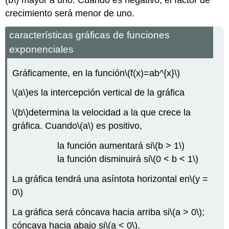
crecimiento será menor de uno.
características gráficas de funciones
exponenciales
Gráficamente, en la función
\(f(x)=ab^{x}\)
\(a\)
es la intercepción vertical de la gráfica
\(b\)
determina la velocidad a la que crece la
gráfica. Cuando
\(a\)
es positivo,
la función aumentará si
\(b > 1\)
la función disminuirá si
\(0 < b < 1\)
La gráfica tendrá una asíntota horizontal en
\(y =
0\)
La gráfica será cóncava hacia arriba si
\(a > 0\)
;
cóncava hacia abajo si
\(a < 0\)
.