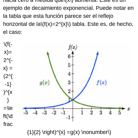
ejemplo de decaimiento exponencial. Puede notar en
la tabla que esta función parece ser el reflejo
horizontal de la
\(f(x)=2^{x}\)
tabla. Este es, de hecho,
el caso:
\(f(-
x)=
2^{-
x} =
(2^{
-1}
)^{x
}
=\le
ft(\d
frac
{1}{2} \right)^{x} =g(x) \nonumber\)