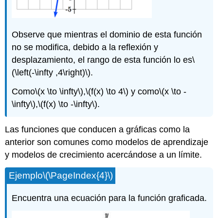
Observe que mientras el dominio de esta función
no se modifica, debido a la reflexión y
desplazamiento, el rango de esta función lo es
\
(\left(-\infty ,4\right)\)
.
Como
\(x \to \infty\)
,
\(f(x) \to 4\)
y como
\(x \to -
\infty\)
,
\(f(x) \to -\infty\)
.
Las funciones que conducen a gráficas como la
anterior son comunes como modelos de aprendizaje
y modelos de crecimiento acercándose a un límite.
Ejemplo
\(\PageIndex{4}\)
Encuentra una ecuación para la función graficada.