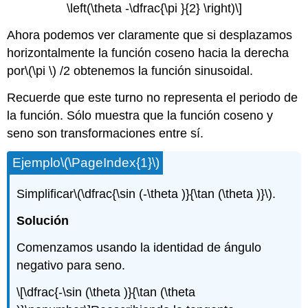
\left(\theta -\dfrac{\pi }{2} \right)\]
Ahora podemos ver claramente que si desplazamos
horizontalmente la función coseno hacia la derecha
por
\(\pi \)
/2 obtenemos la función sinusoidal.
Recuerde que este turno no representa el periodo de
la función. Sólo muestra que la función coseno y
seno son transformaciones entre sí.
Ejemplo
\(\PageIndex{1}\)
Simplificar
\(\dfrac{\sin (-\theta )}{\tan (\theta )}\)
.
Solución
Comenzamos usando la identidad de ángulo
negativo para seno.
\[\dfrac{-\sin (\theta )}{\tan (\theta