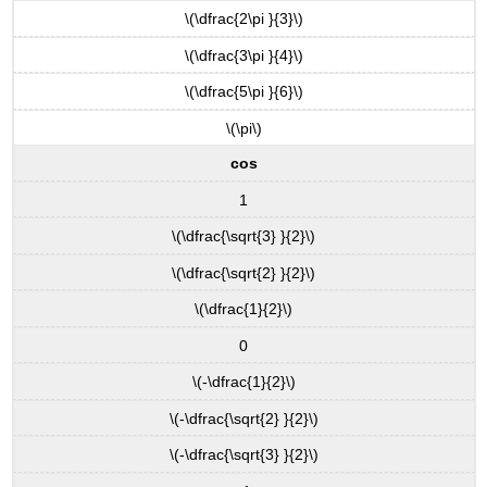
\(\dfrac{2\pi }{3}\)
\(\dfrac{3\pi }{4}\)
\(\dfrac{5\pi }{6}\)
\(\pi\)
cos
1
\(\dfrac{\sqrt{3} }{2}\)
\(\dfrac{\sqrt{2} }{2}\)
\(\dfrac{1}{2}\)
0
\(-\dfrac{1}{2}\)
\(-\dfrac{\sqrt{2} }{2}\)
\(-\dfrac{\sqrt{3} }{2}\)