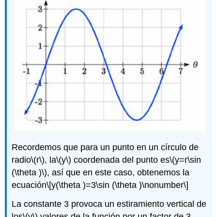
Recordemos que para un punto en un círculo de
radio
\(r\)
, la
\(y\)
coordenada del punto es
\(y=r\sin
(\theta )\)
, así que en este caso, obtenemos la
ecuación
\[y(\theta )=3\sin (\theta )\nonumber\]
La constante 3 provoca un estiramiento vertical de
los
\(y\)
valores de la función por un factor de 3.