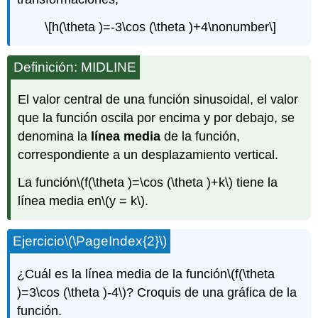
\[h(\theta )=-3\cos (\theta )+4\nonumber\]
Definición: MIDLINE
El valor central de una función sinusoidal, el valor
que la función oscila por encima y por debajo, se
denomina la
línea media
de la función,
correspondiente a un desplazamiento vertical.
La función
\(f(\theta )=\cos (\theta )+k\)
tiene la
línea media en
\(y = k\)
.
Ejercicio
\(\PageIndex{2}\)
¿Cuál es la línea media de la función
\(f(\theta
)=3\cos (\theta )-4\)
? Croquis de una gráfica de la
función.