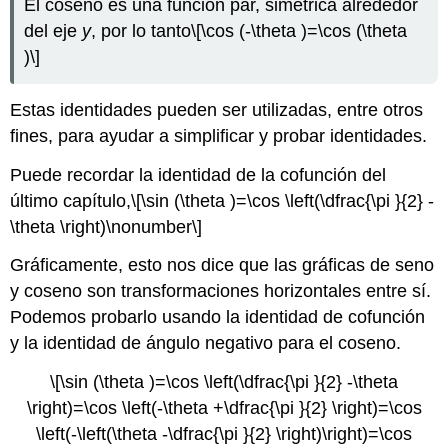
El coseno es una función par, simétrica alrededor
del eje
y
, por lo tanto
\[\cos (-\theta )=\cos (\theta
)\]
Estas identidades pueden ser utilizadas, entre otros
fines, para ayudar a simplificar y probar identidades.
Puede recordar la identidad de la cofunción del
último capítulo,
\[\sin (\theta )=\cos \left(\dfrac{\pi }{2} -
\theta \right)\nonumber\]
Gráficamente, esto nos dice que las gráficas de seno
y coseno son transformaciones horizontales entre sí.
Podemos probarlo usando la identidad de cofunción
y la identidad de ángulo negativo para el coseno.
\[\sin (\theta )=\cos \left(\dfrac{\pi }{2} -\theta
\right)=\cos \left(-\theta +\dfrac{\pi }{2} \right)=\cos
\left(-\left(\theta -\dfrac{\pi }{2} \right)\right)=\cos