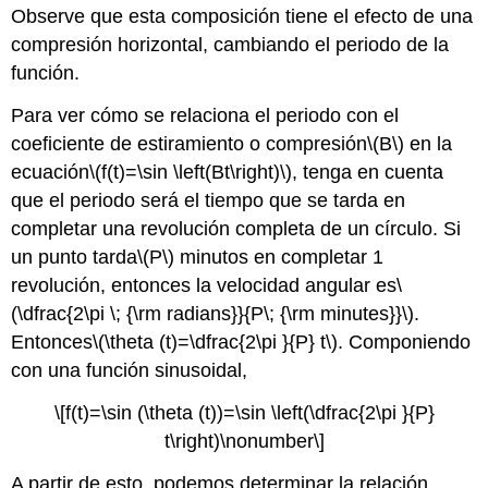
Observe que esta composición tiene el efecto de una
compresión horizontal, cambiando el periodo de la
función.
Para ver cómo se relaciona el periodo con el
coeficiente de estiramiento o compresión
\(B\)
en la
ecuación
\(f(t)=\sin \left(Bt\right)\)
, tenga en cuenta
que el periodo será el tiempo que se tarda en
completar una revolución completa de un círculo. Si
un punto tarda
\(P\)
minutos en completar 1
revolución, entonces la velocidad angular es
\
(\dfrac{2\pi \; {\rm radians}}{P\; {\rm minutes}}\)
.
Entonces
\(\theta (t)=\dfrac{2\pi }{P} t\)
. Componiendo
con una función sinusoidal,
\[f(t)=\sin (\theta (t))=\sin \left(\dfrac{2\pi }{P}
t\right)\nonumber\]
A partir de esto, podemos determinar la relación