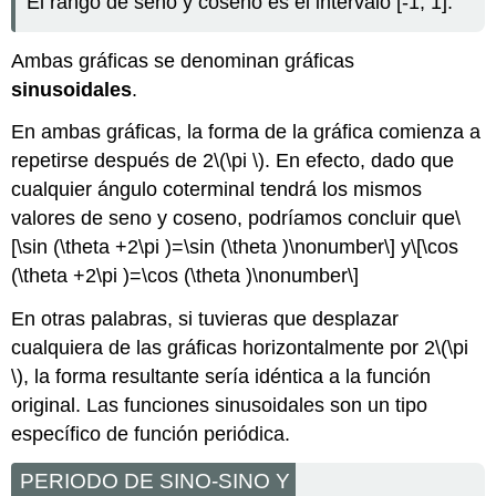
El rango de seno y coseno es el intervalo [-1, 1].
Ambas gráficas se denominan gráficas
sinusoidales
.
En ambas gráficas, la forma de la gráfica comienza a
repetirse después de 2
\(\pi \)
. En efecto, dado que
cualquier ángulo coterminal tendrá los mismos
valores de seno y coseno, podríamos concluir que
\
[\sin (\theta +2\pi )=\sin (\theta )\nonumber\]
y
\[\cos
(\theta +2\pi )=\cos (\theta )\nonumber\]
En otras palabras, si tuvieras que desplazar
cualquiera de las gráficas horizontalmente por 2
\(\pi
\)
, la forma resultante sería idéntica a la función
original. Las funciones sinusoidales son un tipo
específico de función periódica.
PERIODO DE SINO-SINO Y