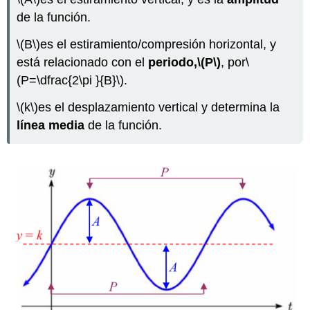
de la función.
\(B\)
es el estiramiento/compresión horizontal, y
está relacionado con el
periodo
,
\(P\)
, por
\
(P=\dfrac{2\pi }{B}\)
.
\(k\)
es el desplazamiento vertical y determina la
línea media
de la función.