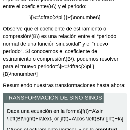
entre el coeficiente
\(B\)
y el periodo:
\[B=\dfrac{2\pi }{P}\nonumber\]
Observe que el coeficiente de estiramiento o
compresión
\(B\)
es una relación entre el “período
normal de una función sinusoidal” y el “nuevo
período”. Si conocemos el coeficiente de
estiramiento o compresión
\(B\)
, podemos resolver
para el “nuevo periodo”:
\[P=\dfrac{2\pi }
{B}\nonumber\]
Resumiendo nuestras transformaciones hasta ahora:
TRANSFORMACIÓN DE SINO-SINOS
Dada una ecuación en la forma
\[f(t)=A\sin
\left(Bt\right)+k\text{ or }f(t)=A\cos \left(Bt\right)+k\]
\(A\)
es el estiramiento vertical, y es la
amplitud