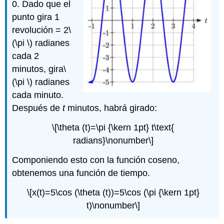
0. Dado que el
punto gira 1
revolución = 2
\
(\pi \)
radianes
cada 2
minutos, gira
\
(\pi \)
radianes
cada minuto.
Después de
t
minutos, habrá girado:
\[\theta (t)=\pi {\kern 1pt} t\text{
radians}\nonumber\]
Componiendo esto con la función coseno,
obtenemos una función de tiempo.
\[x(t)=5\cos (\theta (t))=5\cos (\pi {\kern 1pt}
t)\nonumber\]