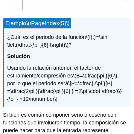
Ejemplo
\(\PageIndex{5}\)
¿Cuál es el periodo de la función
\(f(t)=\sin
\left(\dfrac{\pi }{6} t\right)\)
?
Solución
Usando la relación anterior, el factor de
estiramiento/compresión es
\(B=\dfrac{\pi }{6}\)
,
por lo que el periodo será
\[P=\dfrac{2\pi }{B}
=\dfrac{2\pi }{\dfrac{\pi }{6} } =2\pi \cdot \dfrac{6}
{\pi } =12\nonumber\]
Si bien es común componer seno o coseno con
funciones que involucran tiempo, la composición se
puede hacer para que la entrada represente