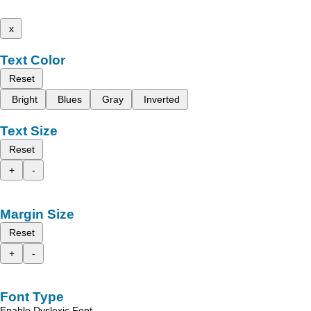
x
Text Color
Reset
Bright
Blues
Gray
Inverted
Text Size
Reset
+
-
Margin Size
Reset
+
-
Font Type
Enable Dyslexic Font