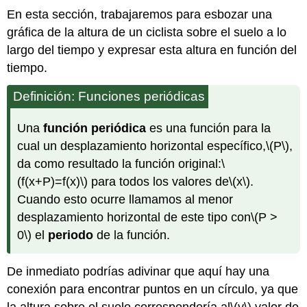
En esta sección, trabajaremos para esbozar una
gráfica de la altura de un ciclista sobre el suelo a lo
largo del tiempo y expresar esta altura en función del
tiempo.
Definición: Funciones periódicas
Una
función periódica
es una función para la
cual un desplazamiento horizontal específico,
\(P\)
,
da como resultado la función original:
\
(f(x+P)=f(x)\)
para todos los valores de
\(x\)
.
Cuando esto ocurre llamamos al menor
desplazamiento horizontal de este tipo con
\(P >
0\)
el
periodo
de la función.
De inmediato podrías adivinar que aquí hay una
conexión para encontrar puntos en un círculo, ya que
la altura sobre el suelo correspondería al
\(y\)
valor de