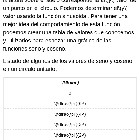
un punto en el círculo. Podemos determinar el
\(y\)
valor usando la función sinusoidal. Para tener una
mejor idea del comportamiento de esta función,
podemos crear una tabla de valores que conocemos,
y utilizarlos para esbozar una gráfica de las
funciones seno y coseno.
Listado de algunos de los valores de seno y coseno
en un círculo unitario,
\(\theta\)
0
\(\dfrac{\pi }{6}\)
\(\dfrac{\pi }{4}\)
\(\dfrac{\pi }{3}\)
\(\dfrac{\pi }{2}\)