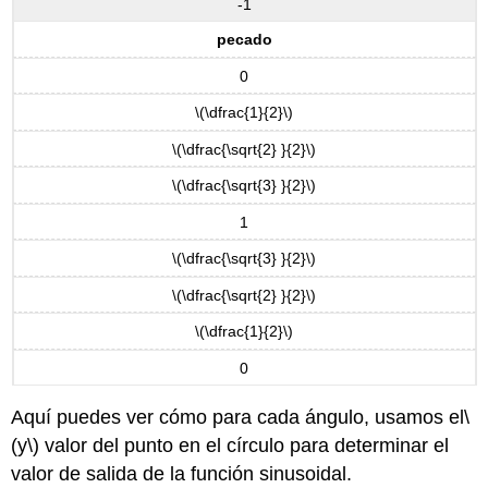
-1
pecado
0
\(\dfrac{1}{2}\)
\(\dfrac{\sqrt{2} }{2}\)
\(\dfrac{\sqrt{3} }{2}\)
1
\(\dfrac{\sqrt{3} }{2}\)
\(\dfrac{\sqrt{2} }{2}\)
\(\dfrac{1}{2}\)
0
Aquí puedes ver cómo para cada ángulo, usamos el
\
(y\)
valor del punto en el círculo para determinar el
valor de salida de la función sinusoidal.