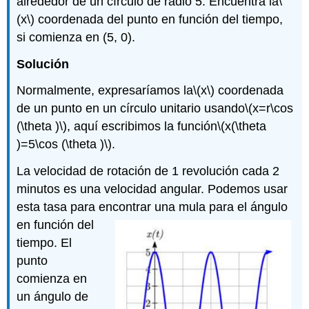
alrededor de un círculo de radio 5. Encuentra la
\
(x\)
coordenada del punto en función del tiempo,
si comienza en (5, 0).
Solución
Normalmente, expresaríamos la
\(x\)
coordenada
de un punto en un círculo unitario usando
\(x=r\cos
(\theta )\)
, aquí escribimos la función
\(x(\theta
)=5\cos (\theta )\)
.
La velocidad de rotación de 1 revolución cada 2
minutos es una velocidad angular. Podemos usar
esta tasa para encontrar una
mula para el ángulo
en función del
tiempo. El
punto
comienza en
un ángulo de