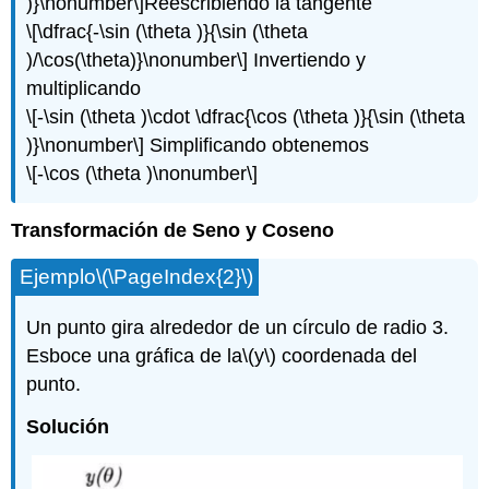
)}\nonumber\]
Reescribiendo la tangente
\[\dfrac{-\sin (\theta )}{\sin (\theta
)/\cos(\theta)}\nonumber\]
Invertiendo y
multiplicando
\[-\sin (\theta )\cdot \dfrac{\cos (\theta )}{\sin (\theta
)}\nonumber\]
Simplificando obtenemos
\[-\cos (\theta )\nonumber\]
Transformación de Seno y Coseno
Ejemplo
\(\PageIndex{2}\)
Un punto gira alrededor de un círculo de radio 3.
Esboce una gráfica de la
\(y\)
coordenada del
punto.
Solución