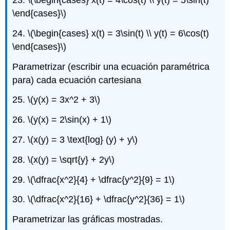
23.
\(\begin{cases} x(t) = 4\cos(t) \\ y(t) = 5\sin(t)
\end{cases}\)
24.
\(\begin{cases} x(t) = 3\sin(t) \\ y(t) = 6\cos(t)
\end{cases}\)
Parametrizar (escribir una ecuación paramétrica
para) cada ecuación cartesiana
25.
\(y(x) = 3x^2 + 3\)
26.
\(y(x) = 2\sin(x) + 1\)
27.
\(x(y) = 3 \text{log} (y) + y\)
28.
\(x(y) = \sqrt{y} + 2y\)
29.
\(\dfrac{x^2}{4} + \dfrac{y^2}{9} = 1\)
30.
\(\dfrac{x^2}{16} + \dfrac{y^2}{36} = 1\)
Parametrizar las gráficas mostradas.