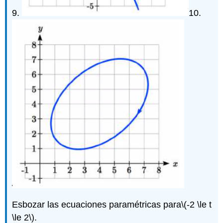
9.
10.
Esbozar las ecuaciones paramétricas para
\(-2 \le t
\le 2\)
.