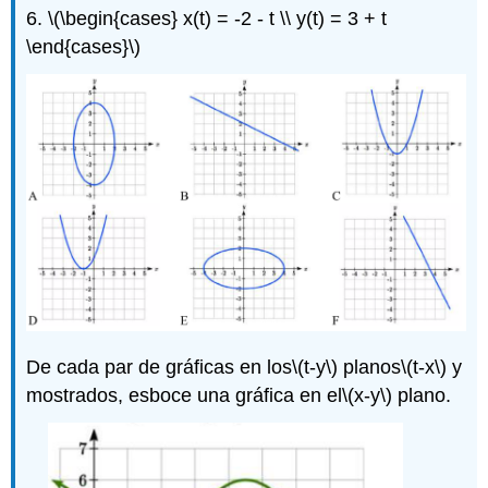
6.
\(\begin{cases} x(t) = -2 - t \\ y(t) = 3 + t
\end{cases}\)
De cada par de gráficas en los
\(t-y\)
planos
\(t-x\)
y
mostrados, esboce una gráfica en el
\(x-y\)
plano.