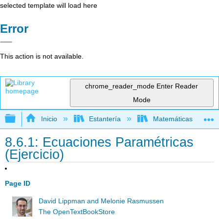
selected template will load here
Error
This action is not available.
chrome_reader_mode
Enter Reader
Mode
Expandir/contraer jerarquía global
Inicio
Estantería
Matemáticas
8.6.1: Ecuaciones Paramétricas
(Ejercicio)
Page ID
David Lippman and Melonie Rasmussen
The OpenTextBookStore