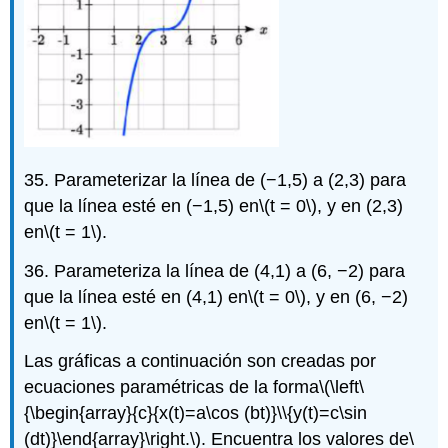
35. Parameterizar la línea de (−1,5) a (2,3) para
que la línea esté en (−1,5) en
\(t = 0\)
, y en (2,3)
en
\(t = 1\)
.
36. Parameteriza la línea de (4,1) a (6, −2) para
que la línea esté en (4,1) en
\(t = 0\)
, y en (6, −2)
en
\(t = 1\)
.
Las gráficas a continuación son creadas por
ecuaciones paramétricas de la forma
\(\left\
{\begin{array}{c}{x(t)=a\cos (bt)}\\{y(t)=c\sin
(dt)}\end{array}\right.\)
. Encuentra los valores de
\