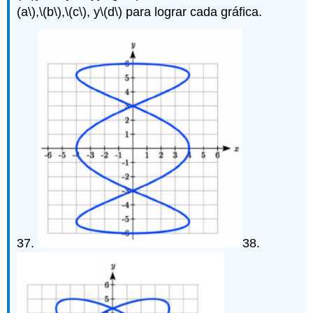
(a\)
,
\(b\)
,
\(c\)
, y
\(d\)
para lograr cada gráfica.
37.
38.