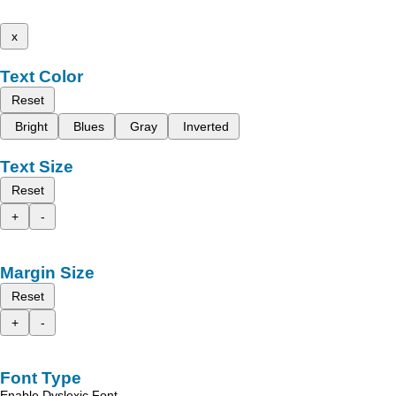
x
Text Color
Reset
Bright
Blues
Gray
Inverted
Text Size
Reset
+
-
Margin Size
Reset
+
-
Font Type
Enable Dyslexic Font