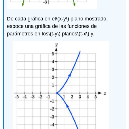
De cada gráfica en el
\(x-y\)
plano mostrado,
esboce una gráfica de las funciones de
parámetros en los
\(t-y\)
planos
\(t-x\)
y.