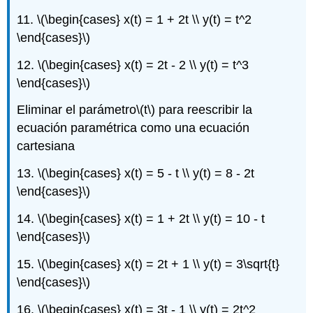
11.
\(\begin{cases} x(t) = 1 + 2t \\ y(t) = t^2
\end{cases}\)
12.
\(\begin{cases} x(t) = 2t - 2 \\ y(t) = t^3
\end{cases}\)
Eliminar el parámetro
\(t\)
para reescribir la
ecuación paramétrica como una ecuación
cartesiana
13.
\(\begin{cases} x(t) = 5 - t \\ y(t) = 8 - 2t
\end{cases}\)
14.
\(\begin{cases} x(t) = 1 + 2t \\ y(t) = 10 - t
\end{cases}\)
15.
\(\begin{cases} x(t) = 2t + 1 \\ y(t) = 3\sqrt{t}
\end{cases}\)
16.
\(\begin{cases} x(t) = 3t - 1 \\ y(t) = 2t^2