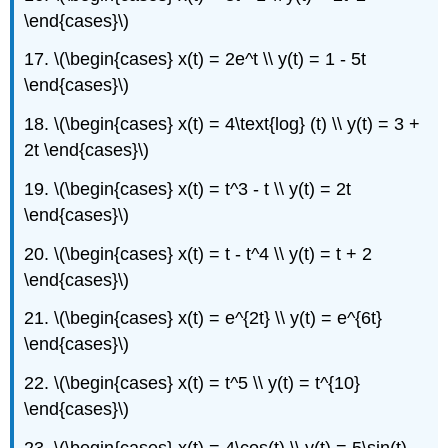
\end{cases}\)
17.
\(\begin{cases} x(t) = 2e^t \\ y(t) = 1 - 5t
\end{cases}\)
18.
\(\begin{cases} x(t) = 4\text{log} (t) \\ y(t) = 3 +
2t \end{cases}\)
19.
\(\begin{cases} x(t) = t^3 - t \\ y(t) = 2t
\end{cases}\)
20.
\(\begin{cases} x(t) = t - t^4 \\ y(t) = t + 2
\end{cases}\)
21.
\(\begin{cases} x(t) = e^{2t} \\ y(t) = e^{6t}
\end{cases}\)
22.
\(\begin{cases} x(t) = t^5 \\ y(t) = t^{10}
\end{cases}\)