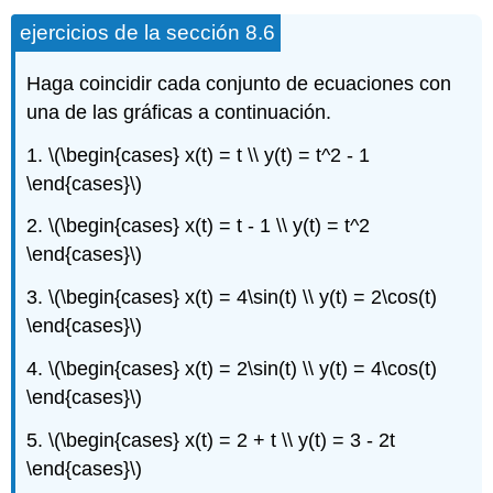
ejercicios de la sección 8.6
Haga coincidir cada conjunto de ecuaciones con
una de las gráficas a continuación.
1.
\(\begin{cases} x(t) = t \\ y(t) = t^2 - 1
\end{cases}\)
2.
\(\begin{cases} x(t) = t - 1 \\ y(t) = t^2
\end{cases}\)
3.
\(\begin{cases} x(t) = 4\sin(t) \\ y(t) = 2\cos(t)
\end{cases}\)
4.
\(\begin{cases} x(t) = 2\sin(t) \\ y(t) = 4\cos(t)
\end{cases}\)
5.
\(\begin{cases} x(t) = 2 + t \\ y(t) = 3 - 2t
\end{cases}\)