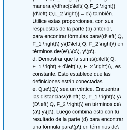
manera,
\(\dfrac{d\left( Q,F_2 \right)}
{d\left( Q,L_2 \right)} = e\)
también.
Utilice estas proporciones, con sus
respuestas de la parte (b) anterior,
para encontrar fórmulas para
\(d\left( Q,
F_1 \right)\)
y
\(D\left( Q, F_2 \right)\)
en
términos de
\(e\)
,
\(x\)
, y
\(p\)
.
d. Demostrar que la suma
\(d\left( Q,
F_1 \right) + d\left( Q, F_2 \right)\)
,, es
constante. Esto establece que las
definiciones están conectadas.
e. Que
\(Q\)
sea un vértice. Encuentra
las distancias
\(d\left( Q, F_1 \right)\)
y
\
(D\left( Q, F_2 \right)\)
en términos de
\
(a\)
y
\(c\)
. Luego combina esto con tu
resultado de la parte (d) para encontrar
una fórmula para
\(p\)
en términos de
\