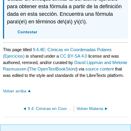
para obtener esta fórmula a partir de la definición
dada en esta sección. Encuentra una fórmula
para
\(e\)
en términos de
\(a\)
y
\(c\)
.
Contestar
This page titled
9.4.4E: Cónicas en Coordenadas Polares
(Ejercicios)
is shared under a
CC BY-SA 4.0
license and was
authored, remixed, and/or curated by
David Lippman and Melonie
Rasmussen
(
The OpenTextBookStore
) via
source content
that
was edited to the style and standards of the LibreTexts platform.
Volver arriba
9.4: Cónicas en Coordenadas Polares
Volver Materia