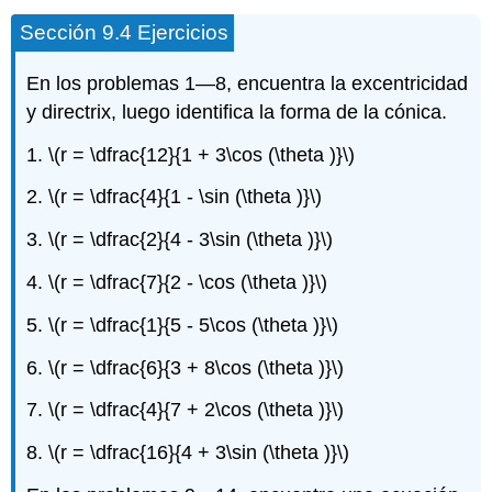
Sección 9.4 Ejercicios
En los problemas 1—8, encuentra la excentricidad
y directrix, luego identifica la forma de la cónica.
1.
\(r = \dfrac{12}{1 + 3\cos (\theta )}\)
2.
\(r = \dfrac{4}{1 - \sin (\theta )}\)
3.
\(r = \dfrac{2}{4 - 3\sin (\theta )}\)
4.
\(r = \dfrac{7}{2 - \cos (\theta )}\)
5.
\(r = \dfrac{1}{5 - 5\cos (\theta )}\)
6.
\(r = \dfrac{6}{3 + 8\cos (\theta )}\)
7.
\(r = \dfrac{4}{7 + 2\cos (\theta )}\)
8.
\(r = \dfrac{16}{4 + 3\sin (\theta )}\)