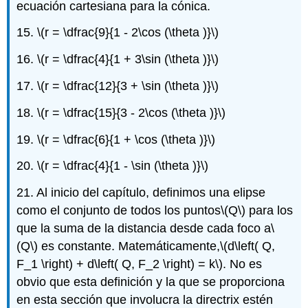
ecuación cartesiana para la cónica.
15.
\(r = \dfrac{9}{1 - 2\cos (\theta )}\)
16.
\(r = \dfrac{4}{1 + 3\sin (\theta )}\)
17.
\(r = \dfrac{12}{3 + \sin (\theta )}\)
18.
\(r = \dfrac{15}{3 - 2\cos (\theta )}\)
19.
\(r = \dfrac{6}{1 + \cos (\theta )}\)
20.
\(r = \dfrac{4}{1 - \sin (\theta )}\)
21. Al inicio del capítulo, definimos una elipse
como el conjunto de todos los puntos
\(Q\)
para los
que la suma de la distancia desde cada foco a
\
(Q\)
es constante. Matemáticamente,
\(d\left( Q,
F_1 \right) + d\left( Q, F_2 \right) = k\)
. No es
obvio que esta definición y la que se proporciona
en esta sección que involucra la directrix estén