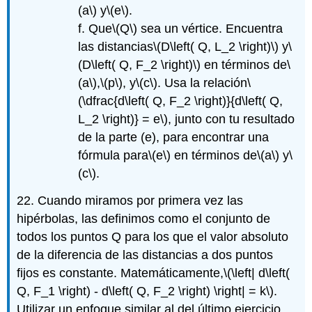
(a\)
y
\(e\)
.
f. Que
\(Q\)
sea un vértice. Encuentra
las distancias
\(D\left( Q, L_2 \right)\)
y
\
(D\left( Q, F_2 \right)\)
en términos de
\
(a\)
,
\(p\)
, y
\(c\)
. Usa la relación
\
(\dfrac{d\left( Q, F_2 \right)}{d\left( Q,
L_2 \right)} = e\)
, junto con tu resultado
de la parte (e), para encontrar una
fórmula para
\(e\)
en términos de
\(a\)
y
\
(c\)
.
22. Cuando miramos por primera vez las
hipérbolas, las definimos como el conjunto de
todos los puntos Q para los que el valor absoluto
de la diferencia de las distancias a dos puntos
fijos es constante. Matemáticamente,
\(\left| d\left(
Q, F_1 \right) - d\left( Q, F_2 \right) \right| = k\)
.
Utilizar un enfoque similar al del último ejercicio