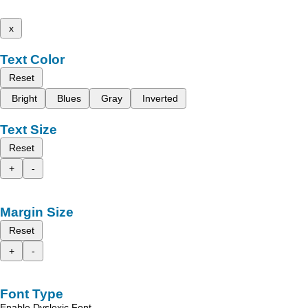
x
Text Color
Reset
Bright
Blues
Gray
Inverted
Text Size
Reset
+
-
Margin Size
Reset
+
-
Font Type
Enable Dyslexic Font