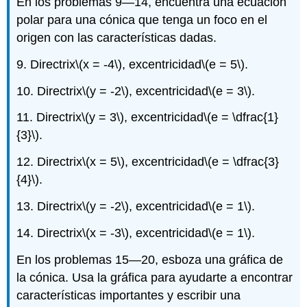
En los problemas 9—14, encuentra una ecuación
polar para una cónica que tenga un foco en el
origen con las características dadas.
9. Directrix
\(x = -4\)
, excentricidad
\(e = 5\)
.
10. Directrix
\(y = -2\)
, excentricidad
\(e = 3\)
.
11. Directrix
\(y = 3\)
, excentricidad
\(e = \dfrac{1}
{3}\)
.
12. Directrix
\(x = 5\)
, excentricidad
\(e = \dfrac{3}
{4}\)
.
13. Directrix
\(y = -2\)
, excentricidad
\(e = 1\)
.
14. Directrix
\(x = -3\)
, excentricidad
\(e = 1\)
.
En los problemas 15—20, esboza una gráfica de
la cónica. Usa la gráfica para ayudarte a encontrar
características importantes y escribir una