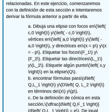
relacionadas. En este ejercicio, comenzaremos
con la definición de esta sección e intentaremos
derivar la fórmula anterior a partir de ella.
a. Dibuja una elipse con focos en
\(\left(
c,0 \right)\)
y
\(\left( - c,0 \right)\)
,
vértices en
\(\left( a,0 \right)\)
y
\(\left( -
a,0 \right)\)
, y directrices en
\(x = p\)
y
\(x
= - p\)
. Etiquetar los focos
\(F_1\)
y
\
(F_2\)
. Etiquetar las directrices
\(L_1\)
y
\(L_2\)
. Etiquete algún punto
\(\left( x,y
\right)\)
en la elipse
\(Q\)
.
b. encontrar fórmulas para
\(d\left(
Q,L_1 \right)\)
y
\(D\left( Q, L_2 \right)\)
en términos de
\(x\)
y
\(p\)
.
c. De la definición de cónica en esta
sección,
\(\dfrac{d\left( Q,F_1 \right)}
{d\left( Q,L_1 \right)} = e\)
. De igual