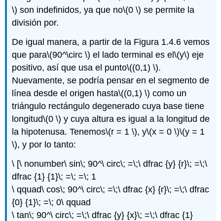
\)
son indefinidos, ya que no
\(0 \)
se permite la
división por.
De igual manera, a partir de la Figura 1.4.6 vemos
que para
\(90^\circ \)
el lado terminal es el
\(y\)
eje
positivo, así que usa el punto
\((0,1) \)
.
Nuevamente, se podría pensar en el segmento de
línea desde el origen hasta
\((0,1) \)
como un
triángulo rectángulo degenerado cuya base tiene
longitud
\(0 \)
y cuya altura es igual a la longitud de
la hipotenusa. Tenemos
\(r = 1 \)
, y
\(x = 0 \)
\(y = 1
\)
, y por lo tanto:
\ [\ nonumber\ sin\; 90^\ circ\; =\;\ dfrac {y} {r}\; =\;\
dfrac {1} {1}\; =\; =\; 1
\ qquad\ cos\; 90^\ circ\; =\;\ dfrac {x} {r}\; =\;\ dfrac
{0} {1}\; =\; 0\ qquad
\ tan\; 90^\ circ\; =\;\ dfrac {y} {x}\; =\;\ dfrac {1}