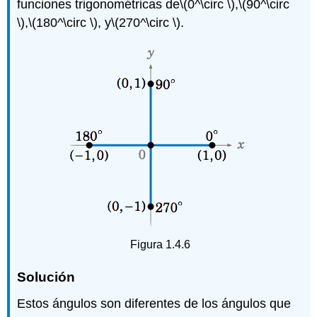
funciones trigonométricas de
\(0^\circ \)
,
\(90^\circ
\)
,
\(180^\circ \)
, y
\(270^\circ \)
.
Figura 1.4.6
Solución
Estos ángulos son diferentes de los ángulos que