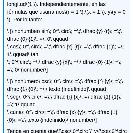
longitud
\(1 \)
. Independientemente, en las
fórmulas que usaríamos
\(r = 1 \)
,
\(x = 1 \)
, y
\(y = 0
\)
. Por lo tanto:
\ [\ nonumber\ sin\; 0^\ circ\; =\;\ dfrac {y} {r}\; =\;\
dfrac {0} {1}\; =\; 0\ qquad
\ cos\; 0^\ circ\; =\;\ dfrac {x} {r}\; =\;\ dfrac {1}\; =\;
1\ qquad\ tan
\; 0^\ circ\; =\;\ dfrac {y} {x}\; =\;\ dfrac {0} {1}\; =\;
=\; 0\ nonumber\]
\ [\ nonúmero\ csc\; 0^\ circ\; =\;\ dfrac {r} {y}\; =\;\
dfrac {1} {0}\; =\;\ texto {indefinido}\ qquad
\ seg\; 0^\ circ\; =\;\ dfrac {r} {x}\; =\ dfrac {1} {1}\;
=\; 1\ qquad
\ cuna\; 0^\ circ\; =\;\ dfrac {x} {y}\; =\;\ dfrac {1}
{0}\; =\;\ texto {indefinido}\ nonumber\]
Tenga en cuenta que
\(\csc\;0^\circ \)
y
\(\cot\;0^\circ