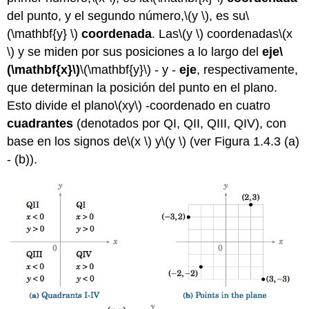
del punto, y el segundo número,
\(y \)
, es su
\
(\mathbf{y} \)
coordenada
. Las
\(y \)
coordenadas
\(x
\)
y se miden por sus posiciones a lo largo del
eje
\
(\mathbf{x}\)
\(\mathbf{y}\)
- y -
eje
, respectivamente,
que determinan la posición del punto en el plano.
Esto divide el plano
\(xy\)
-coordenado en cuatro
cuadrantes
(denotados por QI, QII, QIII, QIV), con
base en los signos de
\(x \)
y
\(y \)
(ver Figura 1.4.3 (a)
- (b)).