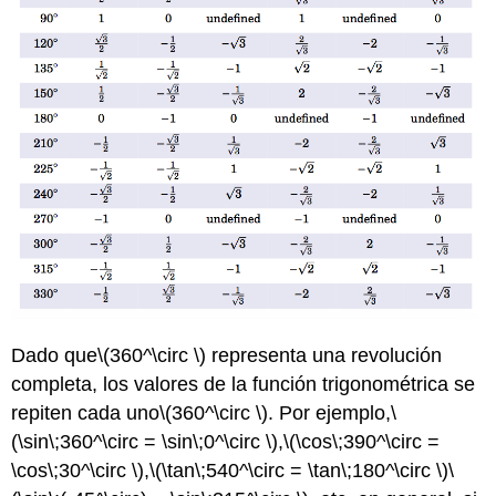
Dado que
\(360^\circ \)
representa una revolución
completa, los valores de la función trigonométrica se
repiten cada uno
\(360^\circ \)
. Por ejemplo,
\
(\sin\;360^\circ = \sin\;0^\circ \)
,
\(\cos\;390^\circ =
\cos\;30^\circ \)
,
\(\tan\;540^\circ = \tan\;180^\circ \)
\