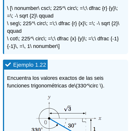
\ [\ nonumber\ csc\; 225^\ circ\; =\;\ dfrac {r} {y}\;
=\; -\ sqrt {2}\ qquad
\ seg\; 225^\ circ\; =\;\ dfrac {r} {x}\; =\; -\ sqrt {2}\
qquad
\ cot\; 225^\ circ\; =\;\ dfrac {x} {y}\; =\;\ dfrac {-1}
{-1}\, =\, 1\ nonumber\]
Ejemplo 1.22
Encuentra los valores exactos de las seis
funciones trigonométricas de
\(330^\circ \)
.