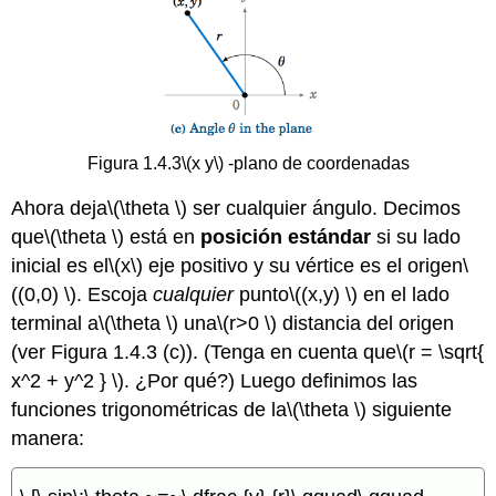
Figura 1.4.3
\(x y\)
-plano de coordenadas
Ahora deja
\(\theta \)
ser cualquier ángulo. Decimos
que
\(\theta \)
está en
posición estándar
si su lado
inicial es el
\(x\)
eje positivo y su vértice es el origen
\
((0,0) \)
. Escoja
cualquier
punto
\((x,y) \)
en el lado
terminal a
\(\theta \)
una
\(r>0 \)
distancia del origen
(ver Figura 1.4.3 (c)). (Tenga en cuenta que
\(r = \sqrt{
x^2 + y^2 } \)
. ¿Por qué?) Luego definimos las
funciones trigonométricas de la
\(\theta \)
siguiente
manera: