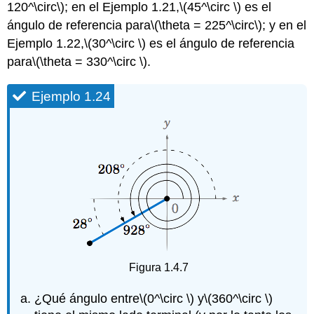
120^\circ\)
; en el Ejemplo 1.21,
\(45^\circ \)
es el
ángulo de referencia para
\(\theta = 225^\circ\)
; y en el
Ejemplo 1.22,
\(30^\circ \)
es el ángulo de referencia
para
\(\theta = 330^\circ \)
.
Ejemplo 1.24
Figura 1.4.7
¿Qué ángulo entre
\(0^\circ \)
y
\(360^\circ \)