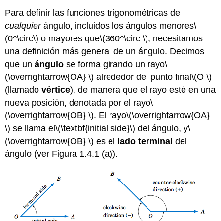
Para definir las funciones trigonométricas de
cualquier
ángulo, incluidos los ángulos menores
\
(0^\circ\)
o mayores que
\(360^\circ \)
, necesitamos
una definición más general de un ángulo. Decimos
que un
ángulo
se forma girando un rayo
\
(\overrightarrow{OA} \)
alrededor del punto final
\(O \)
(llamado
vértice
), de manera que el rayo esté en una
nueva posición, denotada por el rayo
\
(\overrightarrow{OB} \)
. El rayo
\(\overrightarrow{OA}
\)
se llama el
\(\textbf{initial side}\)
del ángulo, y
\
(\overrightarrow{OB} \)
es el
lado terminal
del
ángulo (ver Figura 1.4.1 (a)).