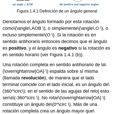
Figura 1.4.1 Definición de un ángulo general
Denotamos el ángulo formado por esta rotación
como
\(\angle\,AOB \)
, o simplemente
\(\angle\,O \)
, o
incluso simplemente
\(O \)
. Si la rotación es en
sentido antihorario entonces decimos que el ángulo
es
positivo
, y el ángulo es
negativo
si la rotación es
en sentido horario (ver Figura 1.4.1 (b)).
Una rotación completa en sentido antihorario de la
\
(\overrightarrow{OA} \)
espalda sobre sí misma
(llamada
revolución
), de manera que el lado
terminal coincide con el lado inicial, es un ángulo de
\
(360^\circ\)
; en el sentido de las agujas del reloj esto
sería
\(-360^\circ \)
. No rotar
\(\overrightarrow{OA} \)
constituye un ángulo de
\(0^\circ \)
. Más de una
rotación completa crea un ángulo mayor que
\