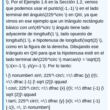
\)
. Por el Ejemplo 1.6 en la Sección 1.2, vemos
que podemos usar el punto
\((-1,-1) \)
en el lado
terminal del ángulo
\(225^\circ \)
en QIII, ya que
vimos en ese ejemplo que un triángulo rectángulo
básico con un
\(45^\circ \)
ángulo tiene lado
adyacente de longitud
\(1 \)
, lado opuesto de
longitud
\(1 \)
, e hipotenusa de longitud
\(\sqrt{2} \)
,
como en la figura de la derecha. Dibujando ese
triángulo en QIII para que la hipotenusa esté en el
lado terminal de
\(225^\circ \)
marcas
\(r = \sqrt{2}
\)
,
\(x=-1 \)
, y
\(y=-1 \)
. Por lo tanto:
\ [\ nonumber\ sin\; 225^\ circ\; =\;\ dfrac {y} {r}\;
=\;\ dfrac {-1} {\ sqrt {2}}\ qquad
\ cos\; 225^\ circ\; =\;\ dfrac {x} {r}\; =\;\ dfrac {-1} {\
sqrt {2}}\ qquad
\ tan\; 225^\ circ\; =\;\ dfrac {y} {x}\; =\;\ dfrac {-1}
{-1}\, =\, 1\ nonumber\]