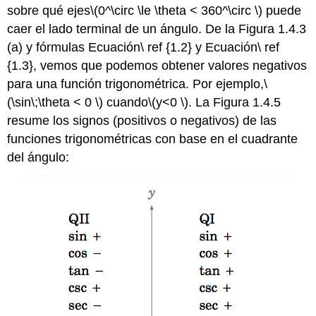
sobre qué ejes
\(0^\circ \le \theta < 360^\circ \)
puede
caer el lado terminal de un ángulo. De la Figura 1.4.3
(a) y fórmulas Ecuación\ ref {1.2} y Ecuación\ ref
{1.3}, vemos que podemos obtener valores negativos
para una función trigonométrica. Por ejemplo,
\
(\sin\;\theta < 0 \)
cuando
\(y<0 \)
. La Figura 1.4.5
resume los signos (positivos o negativos) de las
funciones trigonométricas con base en el cuadrante
del ángulo: