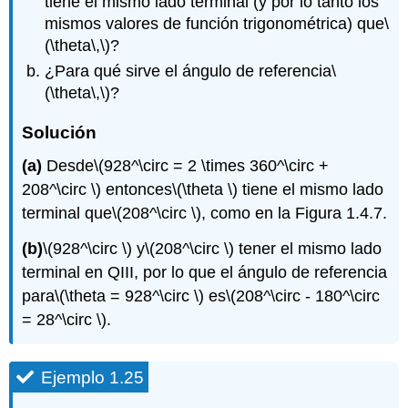
tiene el mismo lado terminal (y por lo tanto los
mismos valores de función trigonométrica) que
\
(\theta\,\)
?
¿Para qué sirve el ángulo de referencia
\
(\theta\,\)
?
Solución
(a)
Desde
\(928^\circ = 2 \times 360^\circ +
208^\circ \)
entonces
\(\theta \)
tiene el mismo lado
terminal que
\(208^\circ \)
, como en la Figura 1.4.7.
(b)
\(928^\circ \)
y
\(208^\circ \)
tener el mismo lado
terminal en QIII, por lo que el ángulo de referencia
para
\(\theta = 928^\circ \)
es
\(208^\circ - 180^\circ
= 28^\circ \)
.
Ejemplo 1.25