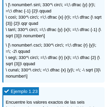
\ [\ nonumber\ sin\; 330^\ circ\; =\;\ dfrac {y} {r}\;
=\;\ dfrac {-1} {2}\ qquad
\ cos\; 330^\ circ\; =\;\ dfrac {x} {r}\; =\;\ dfrac {\ sqrt
{3}} {2}\ qqr quad
\ tan\; 330^\ circ\; =\;\ dfrac {y} {x}\; =\;\ dfrac {-1} {\
sqrt {3}}\ nonumber\]
\ [\ nonumber\ csc\; 330^\ circ\; =\;\ dfrac {r} {y}\;
=\; -2\ qquad
\ seg\; 330^\ circ\; =\;\ dfrac {r} {x}\; =\;\ dfrac {2} {\
sqrt {3}}\ qquad
\ cuna\; 330^\ circ\; =\;\ dfrac {x} {y}\; =\; -\ sqrt {3}\
nonumber\]
Ejemplo 1.23
Encuentre los valores exactos de las seis