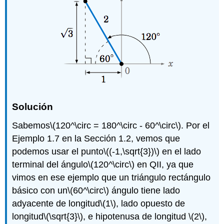
Solución
Sabemos
\(120^\circ = 180^\circ - 60^\circ\)
. Por el
Ejemplo 1.7 en la Sección 1.2, vemos que
podemos usar el punto
\((-1,\sqrt{3})\)
en el lado
terminal del ángulo
\(120^\circ\)
en QII, ya que
vimos en ese ejemplo que un triángulo rectángulo
básico con un
\(60^\circ\)
ángulo tiene lado
adyacente de longitud
\(1\)
, lado opuesto de
longitud
\(\sqrt{3}\)
, e hipotenusa de longitud
\(2\)
,