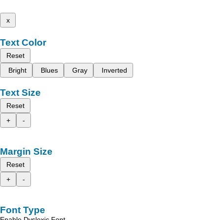
x
Text Color
Reset
Bright
Blues
Gray
Inverted
Text Size
Reset
+
-
Margin Size
Reset
+
-
Font Type
Enable Dyslexic Font