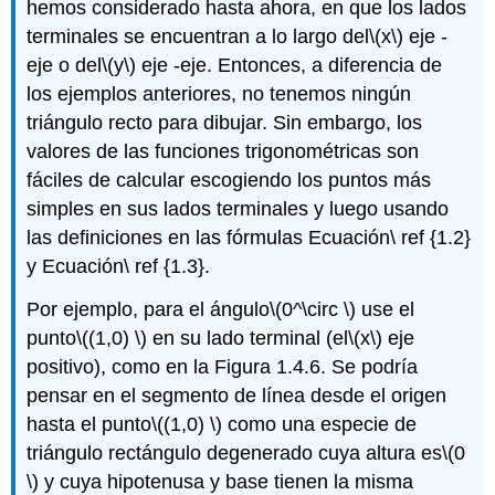
hemos considerado hasta ahora, en que los lados
terminales se encuentran a lo largo del
\(x\)
eje -
eje o del
\(y\)
eje -eje. Entonces, a diferencia de
los ejemplos anteriores, no tenemos ningún
triángulo recto para dibujar. Sin embargo, los
valores de las funciones trigonométricas son
fáciles de calcular escogiendo los puntos más
simples en sus lados terminales y luego usando
las definiciones en las fórmulas Ecuación\ ref {1.2}
y Ecuación\ ref {1.3}.
Por ejemplo, para el ángulo
\(0^\circ \)
use el
punto
\((1,0) \)
en su lado terminal (el
\(x\)
eje
positivo), como en la Figura 1.4.6. Se podría
pensar en el segmento de línea desde el origen
hasta el punto
\((1,0) \)
como una especie de
triángulo rectángulo degenerado cuya altura es
\(0
\)
y cuya hipotenusa y base tienen la misma