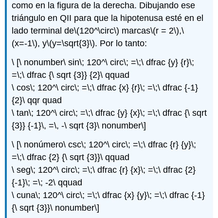
como en la figura de la derecha. Dibujando ese
triángulo en QII para que la hipotenusa esté en el
lado terminal de
\(120^\circ\)
marcas
\(r = 2\)
,
\
(x=-1\)
, y
\(y=\sqrt{3}\)
. Por lo tanto:
\ [\ nonumber\ sin\; 120^\ circ\; =\;\ dfrac {y} {r}\;
=\;\ dfrac {\ sqrt {3}} {2}\ qquad
\ cos\; 120^\ circ\; =\;\ dfrac {x} {r}\; =\;\ dfrac {-1}
{2}\ qqr quad
\ tan\; 120^\ circ\; =\;\ dfrac {y} {x}\; =\;\ dfrac {\ sqrt
{3}} {-1}\, =\, -\ sqrt {3}\ nonumber\]
\ [\ nonúmero\ csc\; 120^\ circ\; =\;\ dfrac {r} {y}\;
=\;\ dfrac {2} {\ sqrt {3}}\ qquad
\ seg\; 120^\ circ\; =\;\ dfrac {r} {x}\; =\;\ dfrac {2}
{-1}\; =\; -2\ qquad
\ cuna\; 120^\ circ\; =\;\ dfrac {x} {y}\; =\;\ dfrac {-1}
{\ sqrt {3}}\ nonumber\]