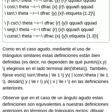
\ [\ sin\;\ theta ~=~\ dfrac {y} {r}\ qquad\ qquad
\ cos\;\ theta ~=~\ dfrac {x} {r}\ qquad\ qquad
\ tan\;\ theta ~=~\ dfrac {y} {x}\ etiqueta {1.2}\]
\ [\ csc\;\ theta ~=~\ dfrac {r} {y}\ qquad\ qquad
\ seg\;\ theta ~=~\ dfrac {r} {x}\ qquad\ qquad
\ cuna\;\ theta ~=~\ dfrac {x} {y}\ etiqueta {1.3}\]
Como en el caso agudo, mediante el uso de
triángulos similares estas definiciones están bien
definidas (es decir, no dependen de qué punto
\((x,y)
\)
elegimos en el lado terminal de
\(\theta\)
). También,
fíjese eso
\(| \sin\;\theta | \le 1 \)
y
\( | \cos\;\theta | \le 1
\)
, desde
\(| y | \le r \)
y
\( | x | \le r \)
en las definiciones
anteriores.
Observe que en el caso de un ángulo agudo estas
definiciones son equivalentes a nuestras definiciones
anteriores en términos de triángulos rectos: dibujar