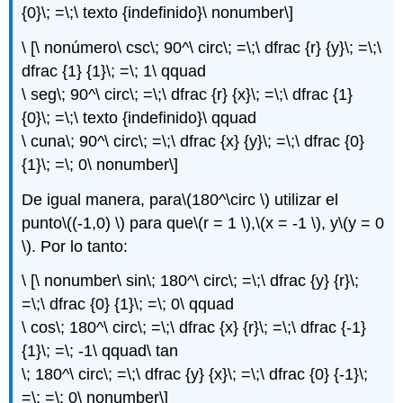
{0}\; =\;\ texto {indefinido}\ nonumber\]
\ [\ nonúmero\ csc\; 90^\ circ\; =\;\ dfrac {r} {y}\; =\;\
dfrac {1} {1}\; =\; 1\ qquad
\ seg\; 90^\ circ\; =\;\ dfrac {r} {x}\; =\;\ dfrac {1}
{0}\; =\;\ texto {indefinido}\ qquad
\ cuna\; 90^\ circ\; =\;\ dfrac {x} {y}\; =\;\ dfrac {0}
{1}\; =\; 0\ nonumber\]
De igual manera, para
\(180^\circ \)
utilizar el
punto
\((-1,0) \)
para que
\(r = 1 \)
,
\(x = -1 \)
, y
\(y = 0
\)
. Por lo tanto:
\ [\ nonumber\ sin\; 180^\ circ\; =\;\ dfrac {y} {r}\;
=\;\ dfrac {0} {1}\; =\; 0\ qquad
\ cos\; 180^\ circ\; =\;\ dfrac {x} {r}\; =\;\ dfrac {-1}
{1}\; =\; -1\ qquad\ tan
\; 180^\ circ\; =\;\ dfrac {y} {x}\; =\;\ dfrac {0} {-1}\;
=\; =\; 0\ nonumber\]