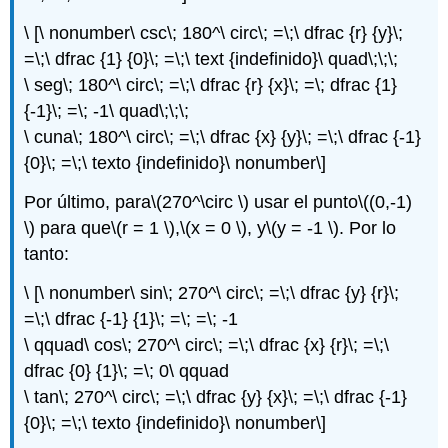
\ [\ nonumber\ csc\; 180^\ circ\; =\;\ dfrac {r} {y}\;
=\;\ dfrac {1} {0}\; =\;\ text {indefinido}\ quad\;\;\;
\ seg\; 180^\ circ\; =\;\ dfrac {r} {x}\; =\; dfrac {1}
{-1}\; =\; -1\ quad\;\;\;
\ cuna\; 180^\ circ\; =\;\ dfrac {x} {y}\; =\;\ dfrac {-1}
{0}\; =\;\ texto {indefinido}\ nonumber\]
Por último, para
\(270^\circ \)
usar el punto
\((0,-1)
\)
para que
\(r = 1 \)
,
\(x = 0 \)
, y
\(y = -1 \)
. Por lo
tanto:
\ [\ nonumber\ sin\; 270^\ circ\; =\;\ dfrac {y} {r}\;
=\;\ dfrac {-1} {1}\; =\; =\; -1
\ qquad\ cos\; 270^\ circ\; =\;\ dfrac {x} {r}\; =\;\
dfrac {0} {1}\; =\; 0\ qquad
\ tan\; 270^\ circ\; =\;\ dfrac {y} {x}\; =\;\ dfrac {-1}
{0}\; =\;\ texto {indefinido}\ nonumber\]