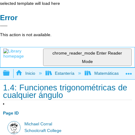
selected template will load here
Error
This action is not available.
chrome_reader_mode
Enter Reader
Mode
Expandir/contraer jerarquía global
Inicio
Estantería
Matemáticas
1.4: Funciones trigonométricas de
cualquier ángulo
Page ID
Michael Corral
Schoolcraft College