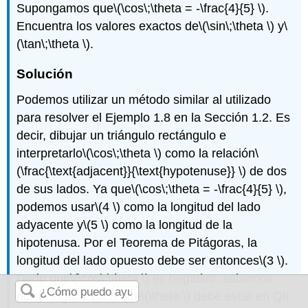
Supongamos que
\(\cos\;\theta = -\frac{4}{5} \)
.
Encuentra los valores exactos de
\(\sin\;\theta \)
y
\
(\tan\;\theta \)
.
Solución
Podemos utilizar un método similar al utilizado
para resolver el Ejemplo 1.8 en la Sección 1.2. Es
decir, dibujar un triángulo rectángulo e
interpretarlo
\(\cos\;\theta \)
como la relación
\
(\frac{\text{adjacent}}{\text{hypotenuse}} \)
de dos
de sus lados. Ya que
\(\cos\;\theta = -\frac{4}{5} \)
,
podemos usar
\(4 \)
como la longitud del lado
adyacente y
\(5 \)
como la longitud de la
hipotenusa. Por el Teorema de Pitágoras, la
longitud del lado opuesto debe ser entonces
\(3 \)
.
Dado que
\(\cos\;\theta \)
es negativo, sabemos
por la Figura 1.4.5 que
\(\theta \)
debe estar en QII