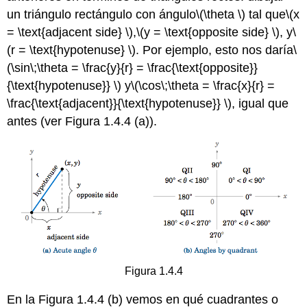
un triángulo rectángulo con ángulo
\(\theta \)
tal que
\(x
= \text{adjacent side} \)
,
\(y = \text{opposite side} \)
, y
\
(r = \text{hypotenuse} \)
. Por ejemplo, esto nos daría
\
(\sin\;\theta = \frac{y}{r} = \frac{\text{opposite}}
{\text{hypotenuse}} \)
y
\(\cos\;\theta = \frac{x}{r} =
\frac{\text{adjacent}}{\text{hypotenuse}} \)
, igual que
antes (ver Figura 1.4.4 (a)).
Figura 1.4.4
En la Figura 1.4.4 (b) vemos en qué cuadrantes o