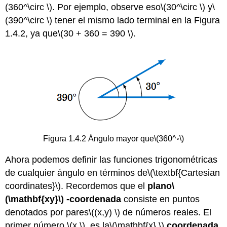
(360^\circ \)
. Por ejemplo, observe eso
\(30^\circ \)
y
\
(390^\circ \)
tener el mismo lado terminal en la Figura
1.4.2, ya que
\(30 + 360 = 390 \)
.
Figura 1.4.2 Ángulo mayor que
\(360^◦\)
Ahora podemos definir las funciones trigonométricas
de cualquier ángulo en términos de
\(\textbf{Cartesian
coordinates}\)
. Recordemos que el
plano
\
(\mathbf{xy}\)
-coordenada
consiste en puntos
denotados por pares
\((x,y) \)
de números reales. El
primer número,
\(x \)
, es la
\(\mathbf{x} \)
coordenada