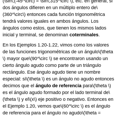
(\sin\;(-45^\circ) = \sin\;315^\circ \)
, etc. en general, si
dos ángulos difieren en un múltiplo entero de
\
(360^\circ\)
entonces cada función trigonométrica
tendrá valores iguales en ambos ángulos. Los
ángulos como estos, que tienen los mismos lados
inicial y terminal, se denominan
coterminales
.
En los Ejemplos 1.20-1.22, vimos como los valores
de las funciones trigonométricas de un ángulo
\(\theta
\)
mayor que
\(90^\circ \)
se encontraron usando un
cierto ángulo agudo como parte de un triángulo
rectángulo. Ese ángulo agudo tiene un nombre
especial: si
\(\theta \)
es un ángulo no agudo entonces
decimos que el
ángulo de referencia
para
\(\theta \)
es el ángulo agudo formado por el lado terminal de
\
(\theta \)
y el
\(x\)
eje positivo o negativo. Entonces en
el Ejemplo 1.20, vemos que
\(60^\circ \)
es el ángulo
de referencia para el ángulo no agudo
\(\theta =