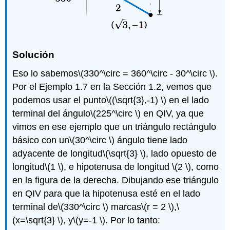
Solución
Eso lo sabemos
\(330^\circ = 360^\circ - 30^\circ \)
.
Por el Ejemplo 1.7 en la Sección 1.2, vemos que
podemos usar el punto
\((\sqrt{3},-1) \)
en el lado
terminal del ángulo
\(225^\circ \)
en QIV, ya que
vimos en ese ejemplo que un triángulo rectángulo
básico con un
\(30^\circ \)
ángulo tiene lado
adyacente de longitud
\(\sqrt{3} \)
, lado opuesto de
longitud
\(1 \)
, e hipotenusa de longitud
\(2 \)
, como
en la figura de la derecha. Dibujando ese triángulo
en QIV para que la hipotenusa esté en el lado
terminal de
\(330^\circ \)
marcas
\(r = 2 \)
,
\
(x=\sqrt{3} \)
, y
\(y=-1 \)
. Por lo tanto: