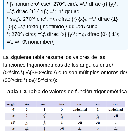
\ [\ nonúmero\ csc\; 270^\ circ\; =\;\ dfrac {r} {y}\;
=\;\ dfrac {1} {-1}\; =\; -1\ qquad
\ seg\; 270^\ circ\; =\;\ dfrac {r} {x}\; =\;\ dfrac {1}
{0}\; =\;\ texto {indefinido}\ qquad\ cuna
\; 270^\ circ\; =\;\ dfrac {x} {y}\; =\;\ dfrac {0} {-1}\;
=\; =\; 0\ nonumber\]
La siguiente tabla resume los valores de las
funciones trigonométricas de los ángulos entre
\
(0^\circ \)
y
\(360^\circ \)
que son múltiplos enteros de
\
(30^\circ \)
o
\(45^\circ\)
:
Tabla 1.3
Tabla de valores de función trigonométrica