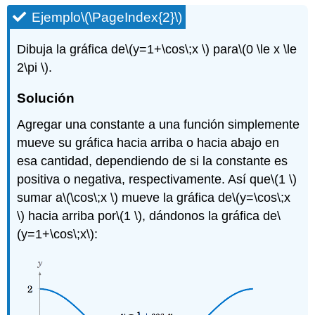
Ejemplo
\(\PageIndex{2}\)
Dibuja la gráfica de
\(y=1+\cos\;x \)
para
\(0 \le x \le
2\pi \)
.
Solución
Agregar una constante a una función simplemente
mueve su gráfica hacia arriba o hacia abajo en
esa cantidad, dependiendo de si la constante es
positiva o negativa, respectivamente. Así que
\(1 \)
sumar a
\(\cos\;x \)
mueve la gráfica de
\(y=\cos\;x
\)
hacia arriba por
\(1 \)
, dándonos la gráfica de
\
(y=1+\cos\;x\)
: