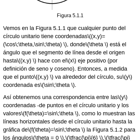
Figura 5.1.1
Vemos en la Figura 5.1.1 que cualquier punto del
círculo unitario tiene coordenadas
\((x,y)=
(\cos\;\theta,\sin\;\theta) \)
, donde
\(\theta \)
está el
ángulo que el segmento de línea desde el origen
hasta
\((x,y) \)
hace con el
\(x\)
eje positivo (por
definición de seno y coseno). Entonces, a medida
que el punto
\((x,y) \)
va alrededor del círculo, su
\(y\)
coordenada es
\(\sin\;\theta \)
.
Así obtenemos una correspondencia entre las
\(y\)
coordenadas -de puntos en el círculo unitario y los
valores
\(f(\theta)=\sin\;\theta \)
, como lo muestran las
líneas horizontales desde el círculo unitario hasta la
gráfica de
\(f(\theta)=\sin\;\theta \)
la Figura 5.1.2 para
los ángulos
\(\theta = 0 \)
,
\(\tfrac{\pi}{6} \)
,
\(\tfrac{\pi}