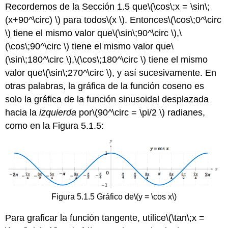
Recordemos de la Sección 1.5 que
\(\cos\;x = \sin\;
(x+90^\circ) \)
para todos
\(x \)
. Entonces
\(\cos\;0^\circ
\)
tiene el mismo valor que
\(\sin\;90^\circ \)
,
\
(\cos\;90^\circ \)
tiene el mismo valor que
\
(\sin\;180^\circ \)
,
\(\cos\;180^\circ \)
tiene el mismo
valor que
\(\sin\;270^\circ \)
, y así sucesivamente. En
otras palabras, la gráfica de la función coseno es
solo la gráfica de la función sinusoidal desplazada
hacia la
izquierda
por
\(90^\circ = \pi/2 \)
radianes,
como en la Figura 5.1.5:
Figura 5.1.5 Gráfico de
\(y = \cos x\)
Para graficar la función tangente, utilice
\(\tan\;x =