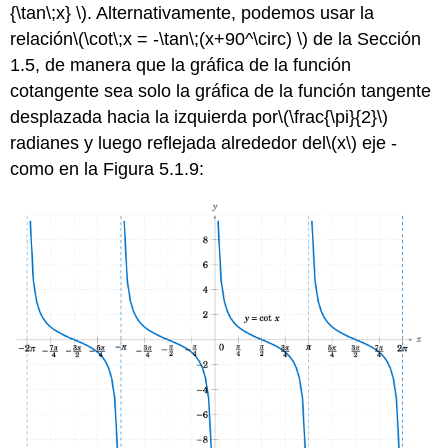
{\tan\;x} \)
. Alternativamente, podemos usar la
relación
\(\cot\;x = -\tan\;(x+90^\circ) \)
de la Sección
1.5, de manera que la gráfica de la función
cotangente sea solo la gráfica de la función tangente
desplazada hacia la izquierda por
\(\frac{\pi}{2}\)
radianes y luego reflejada alrededor del
\(x\)
eje -
como en la Figura 5.1.9: