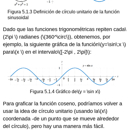
Figura 5.1.3 Definición de círculo unitario de la función
sinusoidal
Dado que las funciones trigonométricas repiten cada
\
(2\pi \)
radianes (
\(360^\circ\)
), obtenemos, por
ejemplo, la siguiente gráfica de la función
\(y=\sin\;x \)
para
\(x \)
en el intervalo
\([-2\pi , 2\pi]\)
:
Figura 5.1.4 Gráfico de
\(y = \sin x\)
Para graficar la función coseno, podríamos volver a
usar la idea de círculo unitario (usando la
\(x\)
coordenada -de un punto que se mueve alrededor
del círculo), pero hay una manera más fácil.