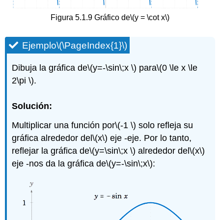
Figura 5.1.9 Gráfico de
\(y = \cot x\)
Ejemplo
\(\PageIndex{1}\)
Dibuja la gráfica de
\(y=-\sin\;x \)
para
\(0 \le x \le
2\pi \)
.
Solución:
Multiplicar una función por
\(-1 \)
solo refleja su
gráfica alrededor del
\(x\)
eje -eje. Por lo tanto,
reflejar la gráfica de
\(y=\sin\;x \)
alrededor del
\(x\)
eje -nos da la gráfica de
\(y=-\sin\;x\)
: