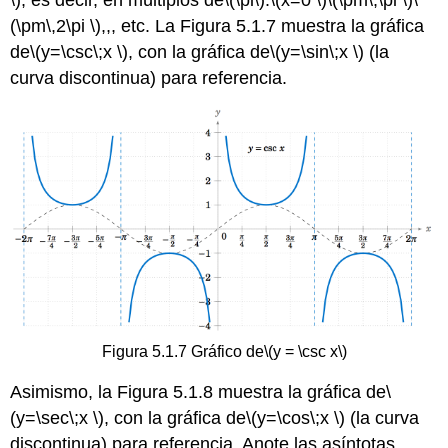
(\pm\,2\pi \)
,,, etc. La Figura 5.1.7 muestra la gráfica
de
\(y=\csc\;x \)
, con la gráfica de
\(y=\sin\;x \)
(la
curva discontinua) para referencia.
Figura 5.1.7 Gráfico de
\(y = \csc x\)
Asimismo, la Figura 5.1.8 muestra la gráfica de
\
(y=\sec\;x \)
, con la gráfica de
\(y=\cos\;x \)
(la curva
discontinua) para referencia. Anote las asíntotas