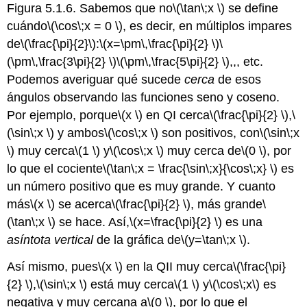
Figura 5.1.6. Sabemos que no
\(\tan\;x \)
se define
cuándo
\(\cos\;x = 0 \)
, es decir, en múltiplos impares
de
\(\frac{\pi}{2}\)
:
\(x=\pm\,\frac{\pi}{2} \)
\
(\pm\,\frac{3\pi}{2} \)
\(\pm\,\frac{5\pi}{2} \)
,,, etc.
Podemos averiguar qué sucede
cerca
de esos
ángulos observando las funciones seno y coseno.
Por ejemplo, porque
\(x \)
en QI cerca
\(\frac{\pi}{2} \)
,
\
(\sin\;x \)
y ambos
\(\cos\;x \)
son positivos, con
\(\sin\;x
\)
muy cerca
\(1 \)
y
\(\cos\;x \)
muy cerca de
\(0 \)
, por
lo que el cociente
\(\tan\;x = \frac{\sin\;x}{\cos\;x} \)
es
un número positivo que es muy grande. Y cuanto
más
\(x \)
se acerca
\(\frac{\pi}{2} \)
, más grande
\
(\tan\;x \)
se hace. Así,
\(x=\frac{\pi}{2} \)
es una
asíntota vertical
de la gráfica de
\(y=\tan\;x \)
.
Así mismo, pues
\(x \)
en la QII muy cerca
\(\frac{\pi}
{2} \)
,
\(\sin\;x \)
está muy cerca
\(1 \)
y
\(\cos\;x\)
es
negativa y muy cercana a
\(0 \)
, por lo que el