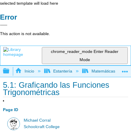
selected template will load here
Error
This action is not available.
chrome_reader_mode
Enter Reader
Mode
Expandir/contraer jerarquía global
Inicio
Estantería
Matemáticas
5.1: Graficando las Funciones
Trigonométricas
Page ID
Michael Corral
Schoolcraft College