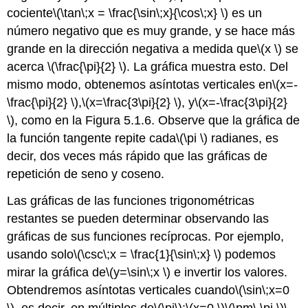
cociente
\(\tan\;x = \frac{\sin\;x}{\cos\;x} \)
es un
número negativo que es muy grande, y se hace más
grande en la dirección negativa a medida que
\(x \)
se
acerca
\(\frac{\pi}{2} \)
. La gráfica muestra esto. Del
mismo modo, obtenemos asíntotas verticales en
\(x=-
\frac{\pi}{2} \)
,
\(x=\frac{3\pi}{2} \)
, y
\(x=-\frac{3\pi}{2}
\)
, como en la Figura 5.1.6. Observe que la gráfica de
la función tangente repite cada
\(\pi \)
radianes, es
decir, dos veces más rápido que las gráficas de
repetición de seno y coseno.
Las gráficas de las funciones trigonométricas
restantes se pueden determinar observando las
gráficas de sus funciones recíprocas. Por ejemplo,
usando solo
\(\csc\;x = \frac{1}{\sin\;x} \)
podemos
mirar la gráfica de
\(y=\sin\;x \)
e invertir los valores.
Obtendremos asíntotas verticales cuando
\(\sin\;x=0
\)
, es decir, en múltiplos de
\(\pi\)
:
\(x=0 \)
\(\pm\,\pi \)
\