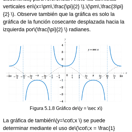
verticales en
\(x=\pm\,\frac{\pi}{2} \)
,
\(\pm\,\frac{3\pi}
{2} \)
. Observe también que la gráfica es solo la
gráfica de la función cosecante desplazada hacia la
izquierda por
\(\frac{\pi}{2} \)
radianes.
Figura 5.1.8 Gráfico de
\(y = \sec x\)
La gráfica de también
\(y=\cot\;x \)
se puede
determinar mediante el uso de
\(\cot\;x = \frac{1}