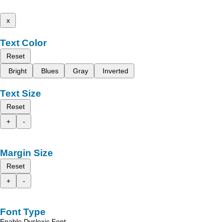
x
Text Color
Reset
Bright
Blues
Gray
Inverted
Text Size
Reset
+
-
Margin Size
Reset
+
-
Font Type
Enable Dyslexic Font