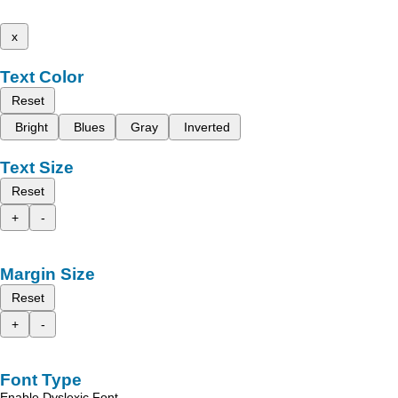
x
Text Color
Reset
Bright
Blues
Gray
Inverted
Text Size
Reset
+
-
Margin Size
Reset
+
-
Font Type
Enable Dyslexic Font