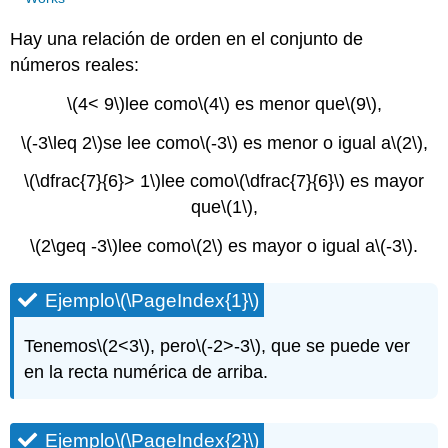
Hay una relación de orden en el conjunto de
números reales:
\(4< 9\)
lee como
\(4\)
es menor que
\(9\)
,
\(-3\leq 2\)
se
lee como
\(-3\)
es menor o igual a
\(2\)
,
\(\dfrac{7}{6}> 1\)
lee como
\(\dfrac{7}{6}\)
es mayor
que
\(1\)
,
\(2\geq -3\)
lee como
\(2\)
es mayor o igual a
\(-3\)
.
Ejemplo
\(\PageIndex{1}\)
Tenemos
\(2<3\)
, pero
\(-2>-3\)
, que se puede ver
en la recta numérica de arriba.
Ejemplo
\(\PageIndex{2}\)