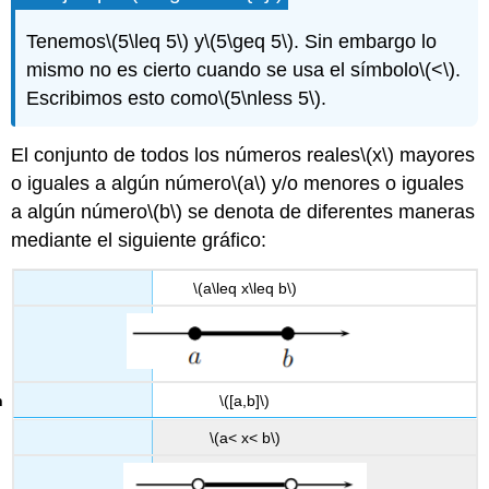
Tenemos
\(5\leq 5\)
y
\(5\geq 5\)
. Sin embargo lo
mismo no es cierto cuando se usa el símbolo
\(<\)
.
Escribimos esto como
\(5\nless 5\)
.
El conjunto de todos los números reales
\(x\)
mayores
o iguales a algún número
\(a\)
y/o menores o iguales
a algún número
\(b\)
se denota de diferentes maneras
mediante el siguiente gráfico:
\(a\leq x\leq b\)
\([a,b]\)
\(a< x< b\)