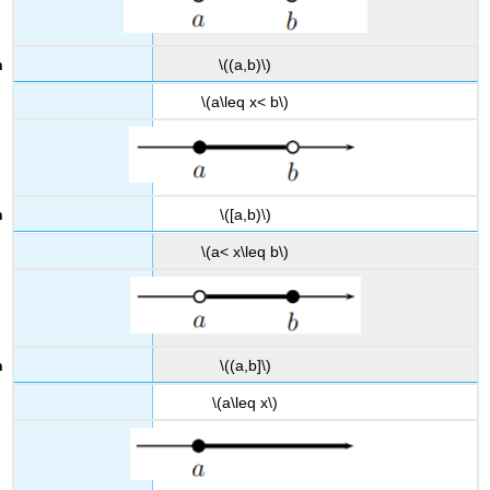
\((a,b)\)
\(a\leq x< b\)
\([a,b)\)
\(a< x\leq b\)
\((a,b]\)
\(a\leq x\)