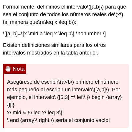
Formalmente, definimos el intervalo
\([a,b]\)
para que
sea el conjunto de todos los números reales de
\(x\)
tal manera que
\(a\leq x \leq b\)
:
\[[a, b]=\{x \mid a \leq x \leq b\} \nonumber \]
Existen definiciones similares para los otros
intervalos mostrados en la tabla anterior.
Nota
Asegúrese de escribir
\(a<b\)
primero el número
más pequeño al escribir un intervalo
\([a,b]\)
. Por
ejemplo, el intervalo\ ([5,3] =\ left\ {\ begin {array}
{l|l}
x\ mid & 5\ leq x\ leq 3\}
\ end {array}\ right.\) sería el conjunto vacío!