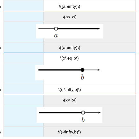
\([a,\infty)\)
\(a< x\)
\((a,\infty)\)
\(x\leq b\)
\((-\infty,b]\)
\(x< b\)
\((-\infty,b)\)