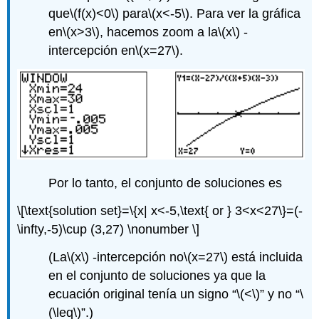
que
\(f(x)<0\)
para
\(x<-5\)
. Para ver la gráfica
en
\(x>3\)
, hacemos zoom a la
\(x\)
-
intercepción en
\(x=27\)
.
Por lo tanto, el conjunto de soluciones es
\[\text{solution set}=\{x| x<-5,\text{ or } 3<x<27\}=(-
\infty,-5)\cup (3,27) \nonumber \]
(La
\(x\)
-intercepción
no
\(x=27\)
está incluida
en el conjunto de soluciones ya que la
ecuación original tenía un
signo “
\(<\)
” y no “
\
(\leq\)
”.)