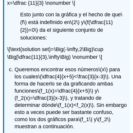
x=\dfrac {11}{3} \nonumber \]
Esto junto con la gráfica y el hecho de que
\
(f\)
está indefinido en
\(2\)
y
\(f(\dfrac{11}
{2})=0\)
da el siguiente conjunto de
soluciones:
\[\text{solution set}=\Big(-\infty,2\Big)\cup
\Big[\dfrac{11}{3},\infty\Big) \nonumber \]
Queremos encontrar esos números
\(x\)
para
los cuales
\(\dfrac{4}{x+5}<\frac{3}{x-3}\)
. Una
forma de hacerlo se da graficando ambas
funciones
\(f_1(x)=\dfrac{4}{x+5}\)
y
\
(f_2(x)=\dfrac{3}{x-3}\)
, y tratando de
determinar dónde
\(f_1(x)<f_2(x)\)
. Sin embargo
esto a veces puede ser bastante confuso,
como los dos gráficos para
\(f_1\)
y
\(f_2\)
muestran a continuación.