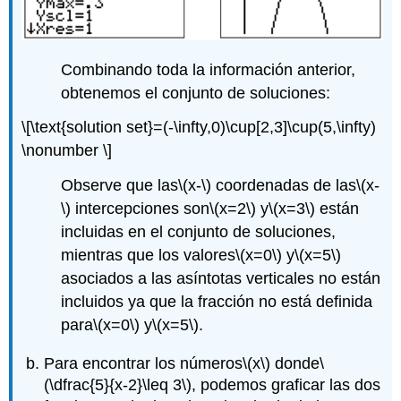
Combinando toda la información anterior,
obtenemos el conjunto de soluciones:
\[\text{solution set}=(-\infty,0)\cup[2,3]\cup(5,\infty)
\nonumber \]
Observe que las
\(x-\)
coordenadas de las
\(x-
\)
intercepciones son
\(x=2\)
y
\(x=3\)
están
incluidas en el conjunto de soluciones,
mientras que los valores
\(x=0\)
y
\(x=5\)
asociados a las asíntotas verticales no están
incluidos ya que la fracción no está definida
para
\(x=0\)
y
\(x=5\)
.
Para encontrar los números
\(x\)
donde
\
(\dfrac{5}{x-2}\leq 3\)
, podemos graficar las dos