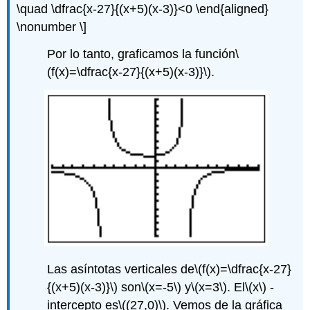
\quad \dfrac{x-27}{(x+5)(x-3)}<0 \end{aligned}
\nonumber \]
Por lo tanto, graficamos la función
\
(f(x)=\dfrac{x-27}{(x+5)(x-3)}\)
.
Las asíntotas verticales de
\(f(x)=\dfrac{x-27}
{(x+5)(x-3)}\)
son
\(x=-5\)
y
\(x=3\)
. El
\(x\)
-
intercepto es
\((27,0)\)
. Vemos de la gráfica