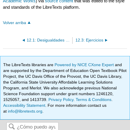
Academic Works
) via
source content
that was edited to the style
and standards of the LibreTexts platform.
Volver arriba
12.1: Desigualdades polinomiales
12.3: Ejercicios
The LibreTexts libraries are
Powered by NICE CXone Expert
and
are supported by the Department of Education Open Textbook Pilot
Project, the UC Davis Office of the Provost, the UC Davis Library,
the California State University Affordable Learning Solutions
Program, and Merlot. We also acknowledge previous National
Science Foundation support under grant numbers 1246120,
1525057, and 1413739.
Privacy Policy
.
Terms & Conditions
.
Accessibility Statement
. For more information contact us
at
info@libretexts.org
.