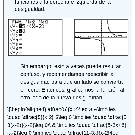
funciones a la derecha e izquierda de la
desigualdad.
Sin embargo, esto a veces puede resultar
confuso, y recomendamos reescribir la
desigualdad para que un lado se convierta
en cero. Entonces, graficamos la función al
otro lado de la nueva desigualdad.
\[\begin{aligned} \dfrac{5}{x-2}\leq 3 &\implies
\quad \dfrac{5}{x-2}-3\leq 0 \implies \quad \dfrac{5-
3(x-2)}{x-2}\leq 0\\ & \implies \quad \dfrac{5-3x+6}
{x-2}\leq 0 \implies \quad \dfrac{11-3x}{x-2}\leq