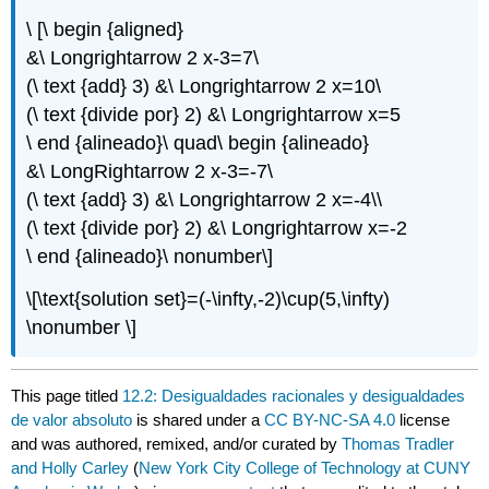
\ [\ begin {aligned}
&\ Longrightarrow 2 x-3=7\
(\ text {add} 3) &\ Longrightarrow 2 x=10\
(\ text {divide por} 2) &\ Longrightarrow x=5
\ end {alineado}\ quad\ begin {alineado}
&\ LongRightarrow 2 x-3=-7\
(\ text {add} 3) &\ Longrightarrow 2 x=-4\\
(\ text {divide por} 2) &\ Longrightarrow x=-2
\ end {alineado}\ nonumber\]
\[\text{solution set}=(-\infty,-2)\cup(5,\infty)
\nonumber \]
This page titled
12.2: Desigualdades racionales y desigualdades
de valor absoluto
is shared under a
CC BY-NC-SA 4.0
license
and was authored, remixed, and/or curated by
Thomas Tradler
and Holly Carley
(
New York City College of Technology at CUNY