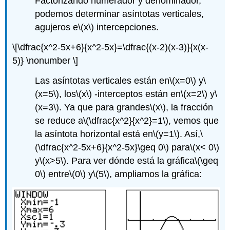
Factorizando numerador y denominador,
podemos determinar asíntotas verticales,
agujeros e
\(x\)
intercepciones.
\[\dfrac{x^2-5x+6}{x^2-5x}=\dfrac{(x-2)(x-3)}{x(x-
5)} \nonumber \]
Las asíntotas verticales están en
\(x=0\)
y
\
(x=5\)
, los
\(x\)
-interceptos están en
\(x=2\)
y
\
(x=3\)
. Ya que para grandes
\(x\)
, la fracción
se reduce a
\(\dfrac{x^2}{x^2}=1\)
, vemos que
la asíntota horizontal está en
\(y=1\)
. Así,
\
(\dfrac{x^2-5x+6}{x^2-5x}\geq 0\)
para
\(x< 0\)
y
\(x>5\)
. Para ver dónde está la gráfica
\(\geq
0\)
entre
\(0\)
y
\(5\)
, ampliamos la gráfica: