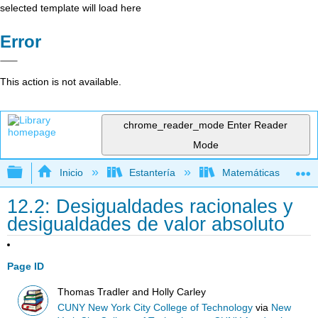
selected template will load here
Error
This action is not available.
chrome_reader_mode
Enter Reader
Mode
Expandir/contraer jerarquía global
Inicio
Estantería
Matemáticas
12.2: Desigualdades racionales y
desigualdades de valor absoluto
Page ID
Thomas Tradler and Holly Carley
CUNY New York City College of Technology
via
New