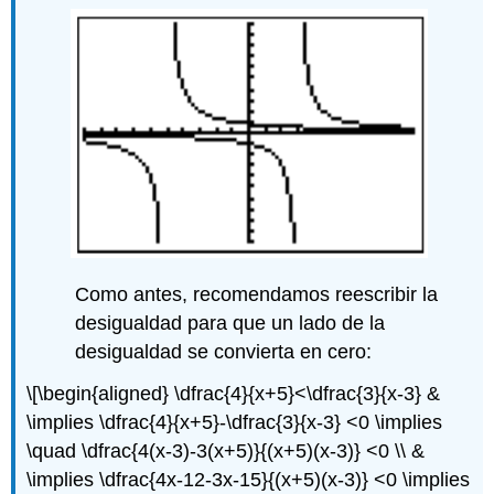
Como antes, recomendamos reescribir la
desigualdad para que un lado de la
desigualdad se convierta en cero:
\[\begin{aligned} \dfrac{4}{x+5}<\dfrac{3}{x-3} &
\implies \dfrac{4}{x+5}-\dfrac{3}{x-3} <0 \implies
\quad \dfrac{4(x-3)-3(x+5)}{(x+5)(x-3)} <0 \\ &
\implies \dfrac{4x-12-3x-15}{(x+5)(x-3)} <0 \implies