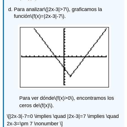
Para analizar
\(|2x-3|>7\)
, graficamos la
función
\(f(x)=|2x-3|-7\)
.
Para ver dónde
\(f(x)>0\)
, encontramos los
ceros de
\(f(x)\)
.
\[|2x-3|-7=0 \implies \quad |2x-3|=7 \implies \quad
2x-3=\pm 7 \nonumber \]