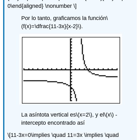
0\end{aligned} \nonumber \]
Por lo tanto, graficamos la función
\
(f(x)=\dfrac{11-3x}{x-2}\)
.
La asíntota vertical es
\(x=2\)
, y el
\(x\)
-
intercepto encontrado así
\[11-3x=0\implies \quad 11=3x \implies \quad