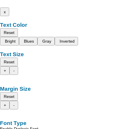
x
Text Color
Reset
Bright
Blues
Gray
Inverted
Text Size
Reset
+
-
Margin Size
Reset
+
-
Font Type
Enable Dyslexic Font