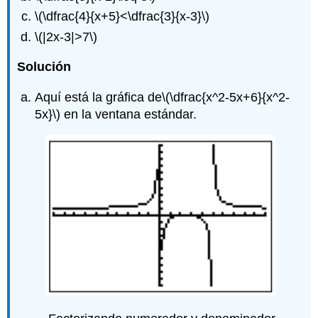
\(\dfrac{4}{x+5}<\dfrac{3}{x-3}\)
\(|2x-3|>7\)
Solución
Aquí está la gráfica de
\(\dfrac{x^2-5x+6}{x^2-
5x}\)
en la ventana estándar.