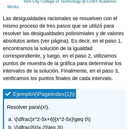
York City College of Technology at CUNY Academic
Works
Las desigualdades racionales se resuelven con el
mismo proceso de tres pasos que se utilizó para
resolver las desigualdades polinomiales y de valores
absolutos antes (ver página). Es decir, en el paso 1,
encontramos la solución de la igualdad
correspondiente, y luego, en el paso 2, utilizamos
puntos de muestra de la gráfica para determinar los
intervalos de la solución. Finalmente, en el paso 3,
verificamos los puntos finales de cada intervalo.
Ejemplo
\(\PageIndex{1}\)
Resolver para
\(x\)
.
\(\dfrac{x^2-5x+6}{x^2-5x}\geq 0\)
\(\dfrac{5}{x-2}\leq 3\)