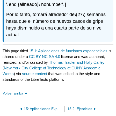
\ end {alineado}\ nonumber\ ]
Por lo tanto, tomará alrededor de
\(27\)
semanas
hasta que el número de nuevos casos de gripe
haya disminuido a una cuarta parte de su nivel
actual.
This page titled
15.1: Aplicaciones de funciones exponenciales
is
shared under a
CC BY-NC-SA 4.0
license and was authored,
remixed, and/or curated by
Thomas Tradler and Holly Carley
(
New York City College of Technology at CUNY Academic
Works
) via
source content
that was edited to the style and
standards of the LibreTexts platform.
Volver arriba
15: Aplicaciones Exponenciales y Logaritmos
15.2: Ejercicios