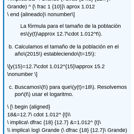
Grande) ^ {\ frac 1 {10}}\ aprox 1.012
\ end {alineado}\ nonumber\]
La fórmula para el tamaño de la población
es
\(y(t)\approx 12.7\cdot 1.012^t\)
.
Calculamos el tamaño de la población en el
año
\(2015\)
estableciendo
\(t=15\)
:
\[y(15)=12.7\cdot 1.012^{15}\approx 15.2
\nonumber \]
Buscamos
\(t\)
para que
\(y(t)=18\)
. Resolvemos
por
\(t\)
usar el logaritmo.
\ [\ begin {aligned}
18&=12.7\ cdot 1.012^ {t}\\
\ implica\ dfrac {18} {12.7} &=1.012^ {t}\
\\ implica\ log\ Grande (\ dfrac {18} {12.7}\ Grande)