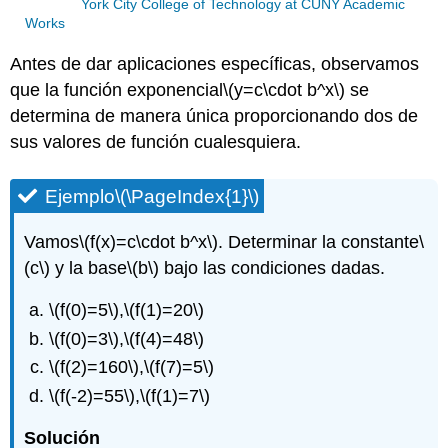
York City College of Technology at CUNY Academic
Works
Antes de dar aplicaciones específicas, observamos
que la función exponencial
\(y=c\cdot b^x\)
se
determina de manera única proporcionando dos de
sus valores de función cualesquiera.
Ejemplo
\(\PageIndex{1}\)
Vamos
\(f(x)=c\cdot b^x\)
. Determinar la constante
\
(c\)
y la base
\(b\)
bajo las condiciones dadas.
\(f(0)=5\)
,
\(f(1)=20\)
\(f(0)=3\)
,
\(f(4)=48\)
\(f(2)=160\)
,
\(f(7)=5\)
\(f(-2)=55\)
,
\(f(1)=7\)
Solución