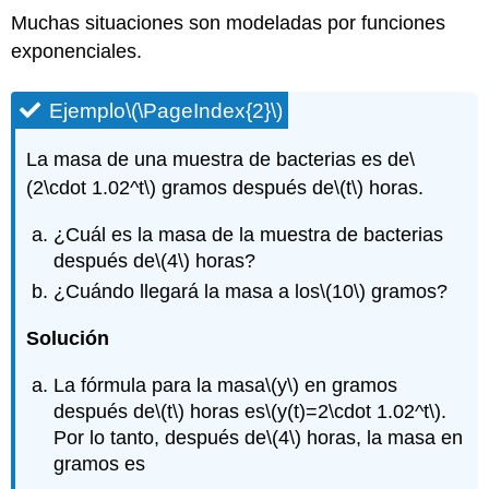
Muchas situaciones son modeladas por funciones
exponenciales.
Ejemplo
\(\PageIndex{2}\)
La masa de una muestra de bacterias es de
\
(2\cdot 1.02^t\)
gramos después de
\(t\)
horas.
¿Cuál es la masa de la muestra de bacterias
después de
\(4\)
horas?
¿Cuándo llegará la masa a los
\(10\)
gramos?
Solución
La fórmula para la masa
\(y\)
en gramos
después de
\(t\)
horas es
\(y(t)=2\cdot 1.02^t\)
.
Por lo tanto, después de
\(4\)
horas, la masa en
gramos es