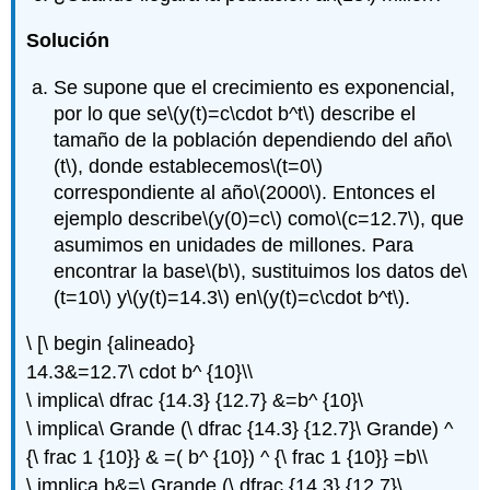
Solución
Se supone que el crecimiento es exponencial,
por lo que se
\(y(t)=c\cdot b^t\)
describe el
tamaño de la población dependiendo del año
\
(t\)
, donde establecemos
\(t=0\)
correspondiente al año
\(2000\)
. Entonces el
ejemplo describe
\(y(0)=c\)
como
\(c=12.7\)
, que
asumimos en unidades de millones. Para
encontrar la base
\(b\)
, sustituimos los datos de
\
(t=10\)
y
\(y(t)=14.3\)
en
\(y(t)=c\cdot b^t\)
.
\ [\ begin {alineado}
14.3&=12.7\ cdot b^ {10}\\
\ implica\ dfrac {14.3} {12.7} &=b^ {10}\
\ implica\ Grande (\ dfrac {14.3} {12.7}\ Grande) ^
{\ frac 1 {10}} & =( b^ {10}) ^ {\ frac 1 {10}} =b\\
\ implica b&=\ Grande (\ dfrac {14.3} {12.7}\