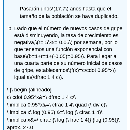
Pasarán unos
\(17.7\)
años hasta que el
tamaño de la población se haya duplicado.
Dado que el número de nuevos casos de gripe
está disminuyendo, la tasa de crecimiento es
negativa,
\(r=-5\%=-0.05\)
por semana, por lo
que tenemos una función exponencial con
base
\(b=1+r=1+(-0.05)=0.95\)
. Para llegar a
una cuarta parte de su número inicial de casos
de gripe, establecemos
\(f(x)=c\cdot 0.95^x\)
igual a
\(\dfrac 1 4 c\)
.
\ [\ begin {alineado}
c\ cdot 0.95^x&=\ dfrac 1 4 c\\
\ implica 0.95^x&=\ cfrac 1 4\ quad (\ div c)\
\ implica x\ log (0.95) &=\ log (\ cfrac 1 4)\
\ implica x&=\ cfrac {\ log (\ frac 1 4)} {log (0.95)}\
aprox. 27.0