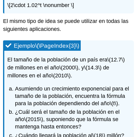
\[2\cdot 1.02^t \nonumber \]
El mismo tipo de idea se puede utilizar en todas las
siguientes aplicaciones.
Ejemplo
\(\PageIndex{3}\)
El tamaño de la población de un país era
\(12.7\)
de millones en el año
\(2000\)
, y
\(14.3\)
de
millones en el año
\(2010\)
.
Asumiendo un crecimiento exponencial para el
tamaño de la población, encuentra la fórmula
para la población dependiendo del año
\(t\)
.
¿Cuál será el tamaño de la población en el
año
\(2015\)
, suponiendo que la fórmula se
mantenga hasta entonces?
¿Cuándo llegará la población al
\(18\)
millón?