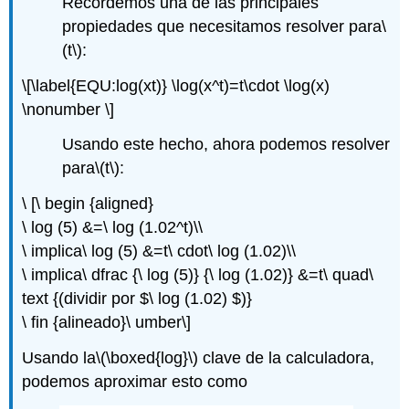
Recordemos una de las principales
propiedades que necesitamos resolver para
\
(t\)
:
\[\label{EQU:log(xt)} \log(x^t)=t\cdot \log(x)
\nonumber \]
Usando este hecho, ahora podemos resolver
para
\(t\)
:
\ [\ begin {aligned}
\ log (5) &=\ log (1.02^t)\\
\ implica\ log (5) &=t\ cdot\ log (1.02)\\
\ implica\ dfrac {\ log (5)} {\ log (1.02)} &=t\ quad\
text {(dividir por $\ log (1.02) $)}
\ fin {alineado}\ umber\]
Usando la
\(\boxed{log}\)
clave de la calculadora,
podemos aproximar esto como