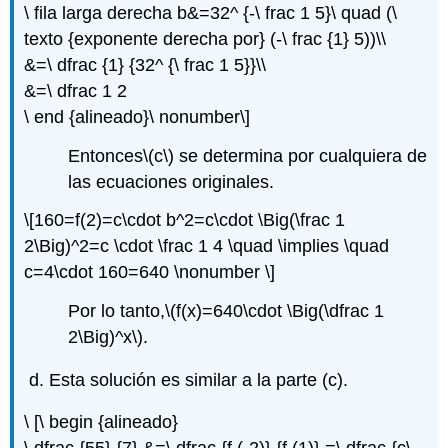
\ fila larga derecha b&=32^ {-\ frac 1 5}\ quad (\
texto {exponente derecha por} (-\ frac {1} 5))\\
&=\ dfrac {1} {32^ {\ frac 1 5}}\\
&=\ dfrac 1 2
\ end {alineado}\ nonumber\]
Entonces
\(c\)
se determina por cualquiera de
las ecuaciones originales.
\[160=f(2)=c\cdot b^2=c\cdot \Big(\frac 1
2\Big)^2=c \cdot \frac 1 4 \quad \implies \quad
c=4\cdot 160=640 \nonumber \]
Por lo tanto,
\(f(x)=640\cdot \Big(\dfrac 1
2\Big)^x\)
.
Esta solución es similar a la parte (c).
\ [\ begin {alineado}