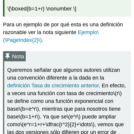
\[\boxed{b=1+r} \nonumber \]
Para un ejemplo de por qué esta es una definición
razonable ver la nota siguiente
Ejemplo
\
(\PageIndex{2}\)
.
Nota
Queremos señalar que algunos autores utilizan
una convención diferente a la dada en la
definición Tasa de crecimiento anterior
. En efecto,
a veces una función con tasa de crecimiento
\(r\)
se define como una función exponencial con
base
\(b=e^r\)
, mientras que para nosotros tiene
base
\(b=1+r\)
. Ya que
se
\(e^r\)
puede ampliar
como
\(e^r=1+r+\dfrac{r^2}{2}+\dots\)
, vemos que
las dos versiones sólo difieren por un error de