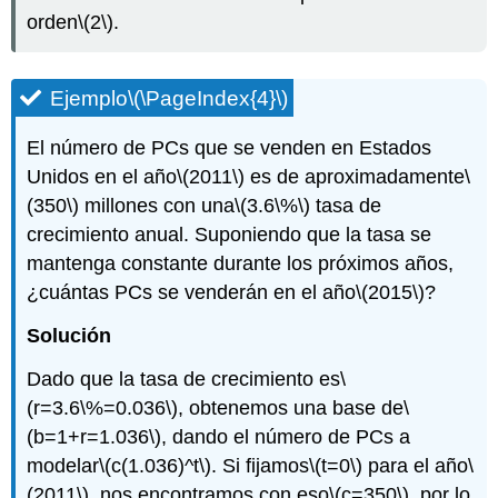
orden
\(2\)
.
Ejemplo
\(\PageIndex{4}\)
El número de PCs que se venden en Estados
Unidos en el año
\(2011\)
es de aproximadamente
\
(350\)
millones con una
\(3.6\%\)
tasa de
crecimiento anual. Suponiendo que la tasa se
mantenga constante durante los próximos años,
¿cuántas PCs se venderán en el año
\(2015\)
?
Solución
Dado que la tasa de crecimiento es
\
(r=3.6\%=0.036\)
, obtenemos una base de
\
(b=1+r=1.036\)
, dando el número de PCs a
modelar
\(c(1.036)^t\)
. Si fijamos
\(t=0\)
para el año
\
(2011\)
, nos encontramos con eso
\(c=350\)
, por lo