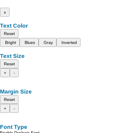
x
Text Color
Reset
Bright
Blues
Gray
Inverted
Text Size
Reset
+
-
Margin Size
Reset
+
-
Font Type
Enable Dyslexic Font