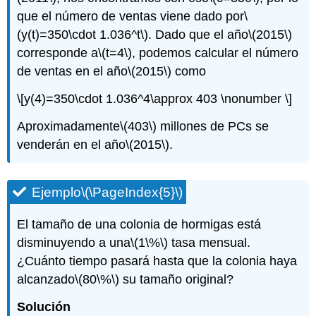
que el número de ventas viene dado por
\
(y(t)=350\cdot 1.036^t\)
. Dado que el año
\(2015\)
corresponde a
\(t=4\)
, podemos calcular el número
de ventas en el año
\(2015\)
como
\[y(4)=350\cdot 1.036^4\approx 403 \nonumber \]
Aproximadamente
\(403\)
millones de PCs se
venderán en el año
\(2015\)
.
Ejemplo
\(\PageIndex{5}\)
El tamaño de una colonia de hormigas está
disminuyendo a una
\(1\%\)
tasa mensual.
¿Cuánto tiempo pasará hasta que la colonia haya
alcanzado
\(80\%\)
su tamaño original?
Solución