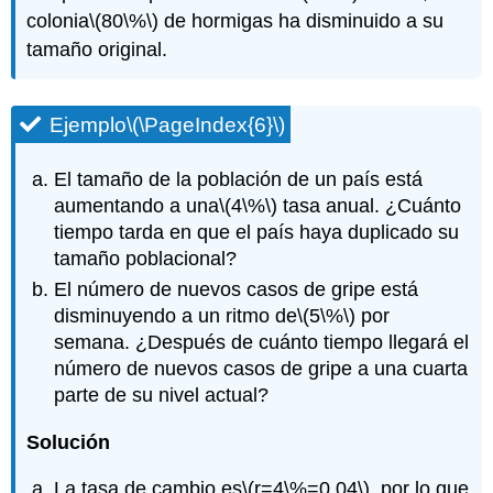
colonia
\(80\%\)
de hormigas ha disminuido a su
tamaño original.
Ejemplo
\(\PageIndex{6}\)
El tamaño de la población de un país está
aumentando a una
\(4\%\)
tasa anual. ¿Cuánto
tiempo tarda en que el país haya duplicado su
tamaño poblacional?
El número de nuevos casos de gripe está
disminuyendo a un ritmo de
\(5\%\)
por
semana. ¿Después de cuánto tiempo llegará el
número de nuevos casos de gripe a una cuarta
parte de su nivel actual?
Solución
La tasa de cambio es
\(r=4\%=0.04\)
, por lo que