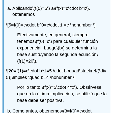
Aplicando
\(f(0)=5\)
a
\(f(x)=c\cdot b^x\)
,
obtenemos
\[5=f(0)=c\cdot b^0=c\cdot 1 =c \nonumber \]
Efectivamente, en general, siempre
tenemos
\(f(0)=c\)
para cualquier función
exponencial.
Luego
\(b\)
se determina la
base sustituyendo la segunda ecuación
\
(f(1)=20\)
.
\[20=f(1)=c\cdot b^1=5 \cdot b \quad\stackrel{(\div
5)}\implies \quad b=4 \nonumber \]
Por lo tanto,
\(f(x)=5\cdot 4^x\)
. Obsérvese
que en la última implicación, se utilizó que la
base debe ser positiva.
Como antes, obtenemos
\(3=f(0)=c\cdot