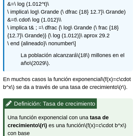
&=\ log (1.012^t)\
\ implica\ log\ Grande (\ dfrac {18} 12.7}\ Grande)
&=t\ cdot\ log (1.012)\\
\ implica t& ; =\ dfrac {\ log\ Grande (\ frac {18}
{12.7}\ Grande)} {\ log (1.012)}\ aprox 29.2
\ end {alineado}\ nonumber\]
La población alcanzará
\(18\)
millones en el
año
\(2029\)
.
En muchos casos la función exponencial
\(f(x)=c\cdot
b^x\)
se da a través de una tasa de crecimiento
\(r\)
.
Definición: Tasa de crecimiento
Una función exponencial con una
tasa de
crecimiento
\(r\)
es una función
\(f(x)=c\cdot b^x\)
con base