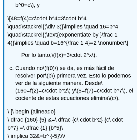
b^0=c\)
, y
\[48=f(4)=c\cdot b^4=3\cdot b^4
\quad\stackrel{(\div 3)}\implies \quad 16=b^4
\quad\stackrel{(\text{exponentiate by }\frac 1
4)}\implies \quad b=16^{\frac 1 4}=2 \nonumber\]
Por lo tanto,
\(f(x)=3\cdot 2^x\)
.
Cuando
no
\(f(0)\)
se da, es más fácil de
resolver por
\(b\)
primera vez. Esto lo podemos
ver de la siguiente manera. Desde
\
(160=f(2)=c\cdot b^2\)
y
\(5=f(7)=c\cdot b^7\)
, el
cociente de estas ecuaciones elimina
\(c\)
.
\ [\ begin {alineado}
\ dfrac {160} {5} &=\ dfrac {c\ cdot b^2} {c\ cdot
b^7} =\ dfrac {1} {b^5}\
\ implica 32&=b^ {-5}\\\\