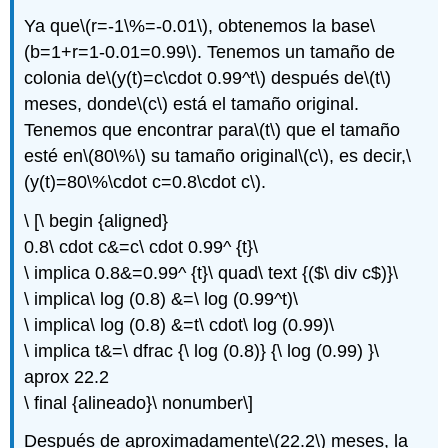
Ya que
\(r=-1\%=-0.01\)
, obtenemos la base
\
(b=1+r=1-0.01=0.99\)
. Tenemos un tamaño de
colonia de
\(y(t)=c\cdot 0.99^t\)
después de
\(t\)
meses, donde
\(c\)
está el tamaño original.
Tenemos que encontrar para
\(t\)
que el tamaño
esté en
\(80\%\)
su tamaño original
\(c\)
, es decir,
\
(y(t)=80\%\cdot c=0.8\cdot c\)
.
\ [\ begin {aligned}
0.8\ cdot c&=c\ cdot 0.99^ {t}\
\ implica 0.8&=0.99^ {t}\ quad\ text {($\ div c$)}\
\ implica\ log (0.8) &=\ log (0.99^t)\
\ implica\ log (0.8) &=t\ cdot\ log (0.99)\
\ implica t&=\ dfrac {\ log (0.8)} {\ log (0.99) }\
aprox 22.2
\ final {alineado}\ nonumber\]
Después de aproximadamente
\(22.2\)
meses, la