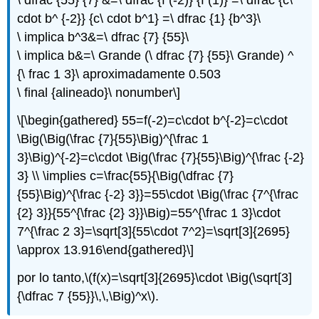
\ dfrac {55} {7} &=\ dfrac {f (-2)} {f (1)} =\ dfrac {c\
cdot b^ {-2}} {c\ cdot b^1} =\ dfrac {1} {b^3}\
\ implica b^3&=\ dfrac {7} {55}\
\ implica b&=\ Grande (\ dfrac {7} {55}\ Grande) ^
{\ frac 1 3}\ aproximadamente 0.503
\ final {alineado}\ nonumber\]
\[\begin{gathered} 55=f(-2)=c\cdot b^{-2}=c\cdot
\Big(\Big(\frac {7}{55}\Big)^{\frac 1
3}\Big)^{-2}=c\cdot \Big(\frac {7}{55}\Big)^{\frac {-2}
3} \\ \implies c=\frac{55}{\Big(\dfrac {7}
{55}\Big)^{\frac {-2} 3}}=55\cdot \Big(\frac {7^{\frac
{2} 3}}{55^{\frac {2} 3}}\Big)=55^{\frac 1 3}\cdot
7^{\frac 2 3}=\sqrt[3]{55\cdot 7^2}=\sqrt[3]{2695}
\approx 13.916\end{gathered}\]
por lo tanto,
\(f(x)=\sqrt[3]{2695}\cdot \Big(\sqrt[3]
{\dfrac 7 {55}}\,\,\Big)^x\)
.