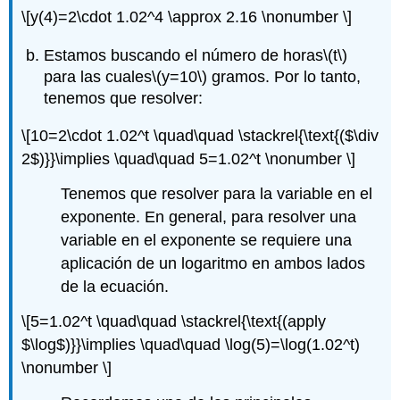
\[y(4)=2\cdot 1.02^4 \approx 2.16 \nonumber \]
Estamos buscando el número de horas
\(t\)
para las cuales
\(y=10\)
gramos. Por lo tanto,
tenemos que resolver:
\[10=2\cdot 1.02^t \quad\quad \stackrel{\text{($\div
2$)}}\implies \quad\quad 5=1.02^t \nonumber \]
Tenemos que resolver para la variable en el
exponente. En general, para resolver una
variable en el exponente se requiere una
aplicación de un logaritmo en ambos lados
de la ecuación.
\[5=1.02^t \quad\quad \stackrel{\text{(apply
$\log$)}}\implies \quad\quad \log(5)=\log(1.02^t)
\nonumber \]