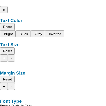
x
Text Color
Reset
Bright
Blues
Gray
Inverted
Text Size
Reset
+
-
Margin Size
Reset
+
-
Font Type
Enable Dyslexic Font