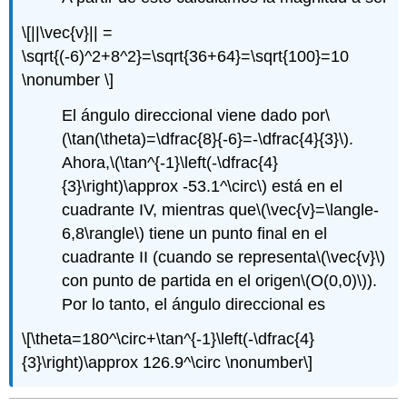
\[||\vec{v}|| =
\sqrt{(-6)^2+8^2}=\sqrt{36+64}=\sqrt{100}=10
\nonumber \]
El ángulo direccional viene dado por
\
(\tan(\theta)=\dfrac{8}{-6}=-\dfrac{4}{3}\)
.
Ahora,
\(\tan^{-1}\left(-\dfrac{4}
{3}\right)\approx -53.1^\circ\)
está en el
cuadrante IV, mientras que
\(\vec{v}=\langle-
6,8\rangle\)
tiene un punto final en el
cuadrante II (cuando se representa
\(\vec{v}\)
con punto de partida en el origen
\(O(0,0)\)
).
Por lo tanto, el ángulo direccional es
\[\theta=180^\circ+\tan^{-1}\left(-\dfrac{4}
{3}\right)\approx 126.9^\circ \nonumber\]