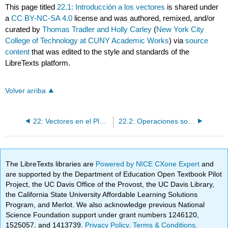
This page titled
22.1: Introducción a los vectores
is shared under
a
CC BY-NC-SA 4.0
license and was authored, remixed, and/or
curated by
Thomas Tradler and Holly Carley
(
New York City
College of Technology at CUNY Academic Works
) via
source
content
that was edited to the style and standards of the
LibreTexts platform.
Volver arriba
22: Vectores en el Plano
22.2: Operaciones sobre vectores
The LibreTexts libraries are
Powered by NICE CXone Expert
and
are supported by the Department of Education Open Textbook Pilot
Project, the UC Davis Office of the Provost, the UC Davis Library,
the California State University Affordable Learning Solutions
Program, and Merlot. We also acknowledge previous National
Science Foundation support under grant numbers 1246120,
1525057, and 1413739.
Privacy Policy
.
Terms & Conditions
.