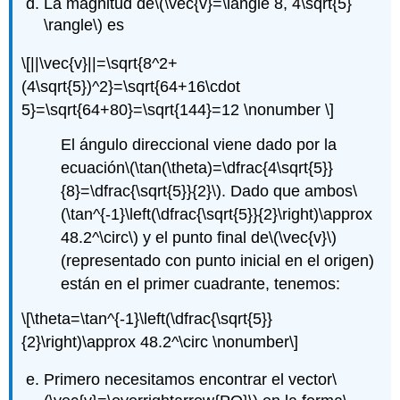
La magnitud de
\(\vec{v}=\langle 8, 4\sqrt{5}
\rangle\)
es
\[||\vec{v}||=\sqrt{8^2+
(4\sqrt{5})^2}=\sqrt{64+16\cdot
5}=\sqrt{64+80}=\sqrt{144}=12 \nonumber \]
El ángulo direccional viene dado por la
ecuación
\(\tan(\theta)=\dfrac{4\sqrt{5}}
{8}=\dfrac{\sqrt{5}}{2}\)
. Dado que ambos
\
(\tan^{-1}\left(\dfrac{\sqrt{5}}{2}\right)\approx
48.2^\circ\)
y el punto final de
\(\vec{v}\)
(representado con punto inicial en el origen)
están en el primer cuadrante, tenemos:
\[\theta=\tan^{-1}\left(\dfrac{\sqrt{5}}
{2}\right)\approx 48.2^\circ \nonumber\]
Primero necesitamos encontrar el vector
\