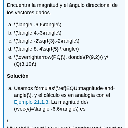
Encuentra la magnitud y el ángulo direccional de
los vectores dados.
\(\langle -6,6\rangle\)
\(\langle 4,-3\rangle\)
\(\langle -2\sqrt{3},-2\rangle\)
\(\langle 8, 4\sqrt{5} \rangle\)
\(\overrightarrow{PQ}\)
, donde
\(P(9,2)\)
y
\
(Q(3,10)\)
Solución
Usamos fórmulas
\(\ref{EQU:magnitude-and-
angle}\)
, y el cálculo es en analogía con el
Ejemplo 21.1.3
. La magnitud de
\
(\vec{v}=\langle -6,6\rangle\)
es
\