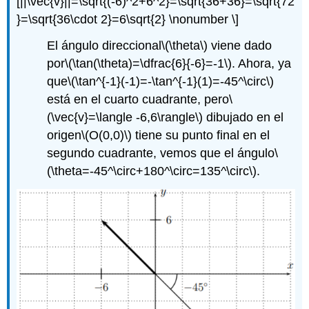
[||\vec{v}||=\sqrt{(-6)^2+6^2}=\sqrt{36+36}=\sqrt{72
}=\sqrt{36\cdot 2}=6\sqrt{2} \nonumber \]
El ángulo direccional
\(\theta\)
viene dado
por
\(\tan(\theta)=\dfrac{6}{-6}=-1\)
. Ahora, ya
que
\(\tan^{-1}(-1)=-\tan^{-1}(1)=-45^\circ\)
está en el cuarto cuadrante, pero
\
(\vec{v}=\langle -6,6\rangle\)
dibujado en el
origen
\(O(0,0)\)
tiene su punto final en el
segundo cuadrante, vemos que el ángulo
\
(\theta=-45^\circ+180^\circ=135^\circ\)
.