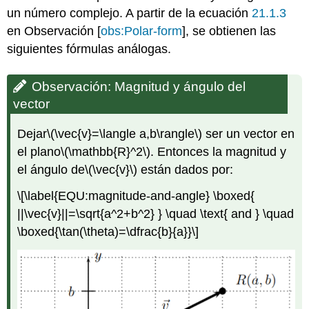
un número complejo. A partir de la ecuación
21.1.3
en Observación [
obs:Polar-form
], se obtienen las
siguientes fórmulas análogas.
Observación: Magnitud y ángulo del
vector
Dejar
\(\vec{v}=\langle a,b\rangle\)
ser un vector en
el plano
\(\mathbb{R}^2\)
. Entonces la magnitud y
el ángulo de
\(\vec{v}\)
están dados por:
\[\label{EQU:magnitude-and-angle} \boxed{
||\vec{v}||=\sqrt{a^2+b^2} } \quad \text{ and } \quad
\boxed{\tan(\theta)=\dfrac{b}{a}}\]