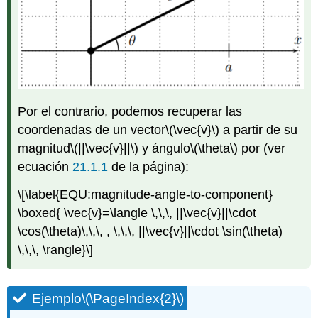
Por el contrario, podemos recuperar las
coordenadas de un vector
\(\vec{v}\)
a partir de su
magnitud
\(||\vec{v}||\)
y ángulo
\(\theta\)
por (ver
ecuación
21.1.1
de la página):
\[\label{EQU:magnitude-angle-to-component}
\boxed{ \vec{v}=\langle \,\,\, ||\vec{v}||\cdot
\cos(\theta)\,\,\, , \,\,\, ||\vec{v}||\cdot \sin(\theta)
\,\,\, \rangle}\]
Ejemplo
\(\PageIndex{2}\)