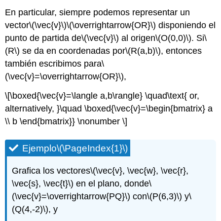
En particular, siempre podemos representar un
vector
\(\vec{v}\)
\(\overrightarrow{OR}\)
disponiendo el
punto de partida de
\(\vec{v}\)
al origen
\(O(0,0)\)
. Si
\
(R\)
se da en coordenadas por
\(R(a,b)\)
, entonces
también escribimos para
\
(\vec{v}=\overrightarrow{OR}\)
,
\[\boxed{\vec{v}=\langle a,b\rangle} \quad\text{ or,
alternatively, }\quad \boxed{\vec{v}=\begin{bmatrix} a
\\ b \end{bmatrix}} \nonumber \]
Ejemplo
\(\PageIndex{1}\)
Grafica los vectores
\(\vec{v}, \vec{w}, \vec{r},
\vec{s}, \vec{t}\)
en el plano, donde
\
(\vec{v}=\overrightarrow{PQ}\)
con
\(P(6,3)\)
y
\
(Q(4,-2)\)
, y