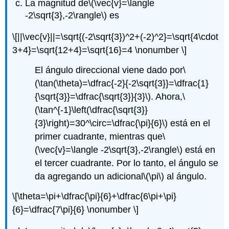
La magnitud de
\(\vec{v}=\langle
-2\sqrt{3},-2\rangle\)
es
\[||\vec{v}||=\sqrt{(-2\sqrt{3})^2+(-2)^2}=\sqrt{4\cdot
3+4}=\sqrt{12+4}=\sqrt{16}=4 \nonumber \]
El ángulo direccional viene dado por
\
(\tan(\theta)=\dfrac{-2}{-2\sqrt{3}}=\dfrac{1}
{\sqrt{3}}=\dfrac{\sqrt{3}}{3}\)
. Ahora,
\
(\tan^{-1}\left(\dfrac{\sqrt{3}}
{3}\right)=30^\circ=\dfrac{\pi}{6}\)
está en el
primer cuadrante, mientras que
\
(\vec{v}=\langle -2\sqrt{3},-2\rangle\)
está en
el tercer cuadrante. Por lo tanto, el ángulo se
da agregando un adicional
\(\pi\)
al ángulo.
\[\theta=\pi+\dfrac{\pi}{6}+\dfrac{6\pi+\pi}
{6}=\dfrac{7\pi}{6} \nonumber \]