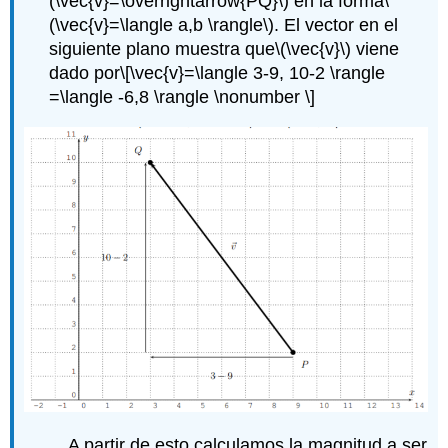
(\vec{v}=\overrightarrow{PQ}\)
en la forma
\
(\vec{v}=\langle a,b \rangle\)
. El vector en el
siguiente plano muestra que
\(\vec{v}\)
viene
dado por
\[\vec{v}=\langle 3-9, 10-2 \rangle
=\langle -6,8 \rangle \nonumber \]
A partir de esto calculamos la magnitud a ser