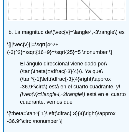
La magnitud de
\(\vec{v}=\langle4,-3\rangle\)
es
\[||\vec{v}||=\sqrt{4^2+
(-3)^2}=\sqrt{16+9}=\sqrt{25}=5 \nonumber \]
El ángulo direccional viene dado por
\
(\tan(\theta)=\dfrac{-3}{4}\)
. Ya que
\
(\tan^{-1}\left(\dfrac{-3}{4}\right)\approx
-36.9^\circ\)
está en el cuarto cuadrante,
y
\
(\vec{v}=\langle4,-3\rangle\)
está en el cuarto
cuadrante, vemos que
\[\theta=\tan^{-1}\left(\dfrac{-3}{4}\right)\approx
-36.9^\circ \nonumber \]