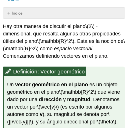
Índice
Definición:
Hay otra manera de discutir el
plano
\(2\)
-
Vector
geométrico
dimensional, que resalta algunas otras propiedades
Ejemplo\
útiles del plano
\(\mathbb{R}^2\)
. Esta es la noción de
\
(\PageIndex{1}\)
(\mathbb{R}^2\)
como
espacio vectorial
.
Observación:
Comenzamos definiendo vectores en el plano.
Magnitud
y
ángulo
Definición: Vector geométrico
del
vector
Un
vector geométrico en el plano
es un objeto
Ejemplo\
geométrico en el plano
\(\mathbb{R}^2\)
que viene
(\PageIndex{2}\)
dado por una
dirección
y
magnitud
. Denotamos
un vector por
\(\vec{v}\)
(es escrito por algunos
autores como
v
), su magnitud se denota por
\
(||\vec{v}||\)
, y su ángulo direccional por
\(\theta\)
.