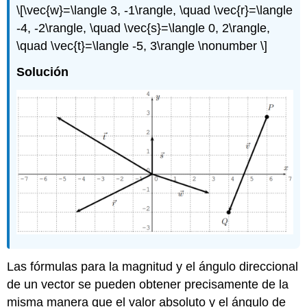
\[\vec{w}=\langle 3, -1\rangle, \quad \vec{r}=\langle
-4, -2\rangle, \quad \vec{s}=\langle 0, 2\rangle,
\quad \vec{t}=\langle -5, 3\rangle \nonumber \]
Solución
Las fórmulas para la magnitud y el ángulo direccional
de un vector se pueden obtener precisamente de la
misma manera que el valor absoluto y el ángulo de