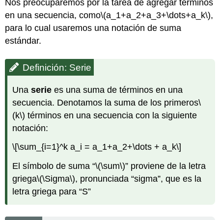
Nos preocuparemos por la tarea de agregar términos
en una secuencia, como
\(a_1+a_2+a_3+\dots+a_k\)
,
para lo cual usaremos una notación de suma
estándar.
Definición: Serie
Una
serie
es una suma de términos en una
secuencia. Denotamos la suma de los primeros
\
(k\)
términos en una secuencia con la siguiente
notación:
\[\sum_{i=1}^k a_i = a_1+a_2+\dots + a_k\]
El símbolo de suma “
\(\sum\)
” proviene de la letra
griega
\(\Sigma\)
, pronunciada “sigma”, que es la
letra griega para “S”