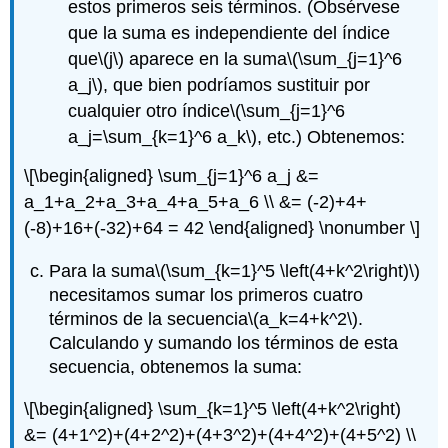
estos primeros seis términos. (Obsérvese
que la suma es independiente
del índice
que
\(j\)
aparece en la suma
\(\sum_{j=1}^6
a_j\)
, que bien podríamos sustituir por
cualquier otro índice
\(\sum_{j=1}^6
a_j=\sum_{k=1}^6 a_k\)
, etc.) Obtenemos:
\[\begin{aligned} \sum_{j=1}^6 a_j &=
a_1+a_2+a_3+a_4+a_5+a_6 \\ &= (-2)+4+
(-8)+16+(-32)+64 = 42 \end{aligned} \nonumber \]
Para la suma
\(\sum_{k=1}^5 \left(4+k^2\right)\)
necesitamos sumar los primeros cuatro
términos de la secuencia
\(a_k=4+k^2\)
.
Calculando y sumando los términos de esta
secuencia, obtenemos la suma:
\[\begin{aligned} \sum_{k=1}^5 \left(4+k^2\right)
&= (4+1^2)+(4+2^2)+(4+3^2)+(4+4^2)+(4+5^2) \\