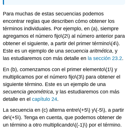
Para muchas de estas secuencias podemos
encontrar reglas que describen cómo obtener los
términos individuales. Por ejemplo, en (a), siempre
agregamos el número fijo
\(2\)
al número anterior para
obtener el siguiente, a partir del primer término
\(4\)
.
Este es un ejemplo de una
secuencia aritmética
, y
las estudiaremos con más detalle en
la sección 23.2
.
En (b), comenzamos con el primer elemento
\(1\)
y
multiplicamos por el número fijo
\(3\)
para obtener el
siguiente término. Este es un ejemplo de una
secuencia geométrica
, y las estudiaremos con más
detalle en el
capítulo 24
.
La secuencia en (c) alterna entre
\(+5\)
y
\(-5\)
, a partir
de
\(+5\)
. Tenga en cuenta, que podemos obtener de
un término a otro multiplicando
\((-1)\)
por
el término.