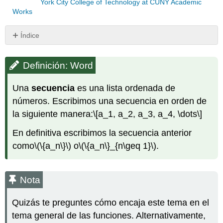
York City College of Technology at CUNY Academic
Works
Índice
Definición:
Word
Definición: Word
Nota
Ejemplo\
Una
secuencia
es una lista ordenada de
(\PageIndex{1}\)
números. Escribimos una secuencia en orden de
Ejemplo\
la siguiente manera:
\[a_1, a_2, a_3, a_4, \dots\]
(\PageIndex{2}\)
Ejemplo\
En definitiva escribimos la secuencia anterior
(\PageIndex{3}\)
como
\(\{a_n\}\)
o
\(\{a_n\}_{n\geq 1}\)
.
Nota
Ejemplo\
(\PageIndex{4}\)
Nota
Nota
Definición:
Quizás te preguntes cómo encaja este tema en el
Serie
tema general de las funciones. Alternativamente,
Nota