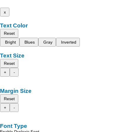
x
Text Color
Reset
Bright
Blues
Gray
Inverted
Text Size
Reset
+
-
Margin Size
Reset
+
-
Font Type
Enable Dyslexic Font