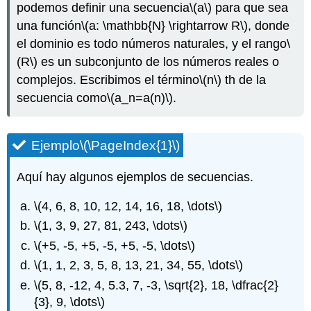
Ejemplo\
podemos definir una secuencia
\(a\)
para que sea
(\PageIndex{5}\)
una función
\(a: \mathbb{N} \rightarrow R\)
, donde
el dominio es todo números naturales, y el rango
\
(R\)
es un subconjunto de los números reales o
complejos. Escribimos el
término
\(n\)
th de la
secuencia como
\(a_n=a(n)\)
.
Ejemplo
\(\PageIndex{1}\)
Aquí hay algunos ejemplos de secuencias.
\(4, 6, 8, 10, 12, 14, 16, 18, \dots\)
\(1, 3, 9, 27, 81, 243, \dots\)
\(+5, -5, +5, -5, +5, -5, \dots\)
\(1, 1, 2, 3, 5, 8, 13, 21, 34, 55, \dots\)
\(5, 8, -12, 4, 5.3, 7, -3, \sqrt{2}, 18, \dfrac{2}
{3}, 9, \dots\)