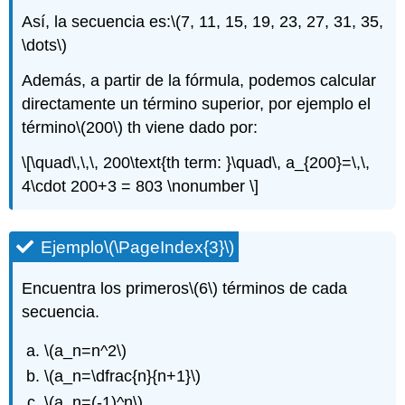
Así, la secuencia es:
\(7, 11, 15, 19, 23, 27, 31, 35,
\dots\)
Además, a partir de la fórmula, podemos calcular
directamente un término superior, por ejemplo el
término
\(200\)
th viene dado por:
\[\quad\,\,\, 200\text{th term: }\quad\, a_{200}=\,\,
4\cdot 200+3 = 803 \nonumber \]
Ejemplo
\(\PageIndex{3}\)
Encuentra los primeros
\(6\)
términos de cada
secuencia.
\(a_n=n^2\)
\(a_n=\dfrac{n}{n+1}\)
\(a_n=(-1)^n\)