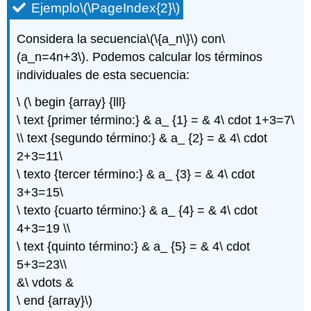
Ejemplo
\(\PageIndex{2}\)
Considera la secuencia
\(\{a_n\}\)
con
\
(a_n=4n+3\)
. Podemos calcular los términos
individuales de esta secuencia:
\ (\ begin {array} {lll}
\ text {primer término:} & a_ {1} = & 4\ cdot 1+3=7\
\\ text {segundo término:} & a_ {2} = & 4\ cdot
2+3=11\
\ texto {tercer término:} & a_ {3} = & 4\ cdot
3+3=15\
\ texto {cuarto término:} & a_ {4} = & 4\ cdot
4+3=19 \\
\ text {quinto término:} & a_ {5} = & 4\ cdot
5+3=23\\
&\ vdots &
\ end {array}\)