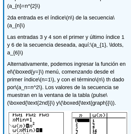
(a_{n}=n^{2}\)
2da entrada es el índice
\(n\)
de la secuencia
\
(a_{n}\)
Las entradas 3 y 4 son el primer y último índice 1
y 6 de la secuencia deseada, aquí:
\(a_{1}, \ldots,
a_{6}\)
Alternativamente, podemos ingresar la función en
el
\(\boxed{y=}\)
menú, comenzando desde el
primer índice
\(n=1\)
, y con el
término
\(n\)
th dado
por
\(a_n=n^2\)
. Los valores de la secuencia se
muestran en la ventana de la tabla (pulse
\
(\boxed{\text{2nd}}\)
y
\(\boxed{\text{graph}}\)
).