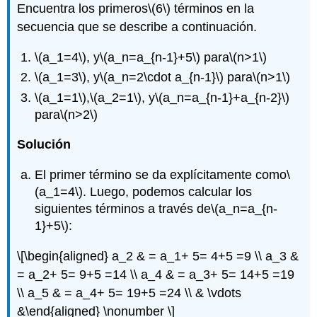
Encuentra los primeros
\(6\)
términos en la
secuencia que se describe a continuación.
\(a_1=4\)
, y
\(a_n=a_{n-1}+5\)
para
\(n>1\)
\(a_1=3\)
, y
\(a_n=2\cdot a_{n-1}\)
para
\(n>1\)
\(a_1=1\)
,
\(a_2=1\)
, y
\(a_n=a_{n-1}+a_{n-2}\)
para
\(n>2\)
Solución
El primer término se da explícitamente como
\
(a_1=4\)
. Luego, podemos calcular los
siguientes términos a través de
\(a_n=a_{n-
1}+5\)
:
\[\begin{aligned} a_2 & = a_1+ 5= 4+5 =9 \\ a_3 &
= a_2+ 5= 9+5 =14 \\ a_4 & = a_3+ 5= 14+5 =19
\\ a_5 & = a_4+ 5= 19+5 =24 \\ & \vdots
&\end{aligned} \nonumber \]