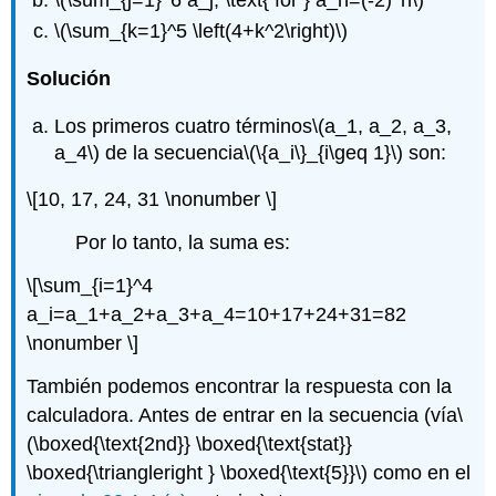
\(\sum_{j=1}^6 a_j, \text{ for } a_n=(-2)^n\)
\(\sum_{k=1}^5 \left(4+k^2\right)\)
Solución
Los primeros cuatro términos
\(a_1, a_2, a_3,
a_4\)
de la secuencia
\(\{a_i\}_{i\geq 1}\)
son:
\[10, 17, 24, 31 \nonumber \]
Por lo tanto, la suma es:
\[\sum_{i=1}^4
a_i=a_1+a_2+a_3+a_4=10+17+24+31=82
\nonumber \]
También podemos encontrar la respuesta con la
calculadora. Antes de entrar en la secuencia (vía
\
(\boxed{\text{2nd}} \boxed{\text{stat}}
\boxed{\triangleright } \boxed{\text{5}}\)
como en el