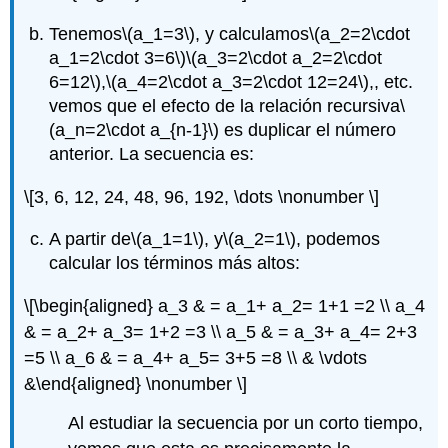
Tenemos
\(a_1=3\)
, y calculamos
\(a_2=2\cdot
a_1=2\cdot 3=6\)
\(a_3=2\cdot a_2=2\cdot
6=12\)
,
\(a_4=2\cdot a_3=2\cdot 12=24\)
,, etc.
vemos que el efecto de la relación recursiva
\
(a_n=2\cdot a_{n-1}\)
es duplicar el número
anterior. La secuencia es:
\[3, 6, 12, 24, 48, 96, 192, \dots \nonumber \]
A partir de
\(a_1=1\)
, y
\(a_2=1\)
, podemos
calcular los términos más altos:
\[\begin{aligned} a_3 & = a_1+ a_2= 1+1 =2 \\ a_4
& = a_2+ a_3= 1+2 =3 \\ a_5 & = a_3+ a_4= 2+3
=5 \\ a_6 & = a_4+ a_5= 3+5 =8 \\ & \vdots
&\end{aligned} \nonumber \]
Al estudiar la secuencia por un corto tiempo,