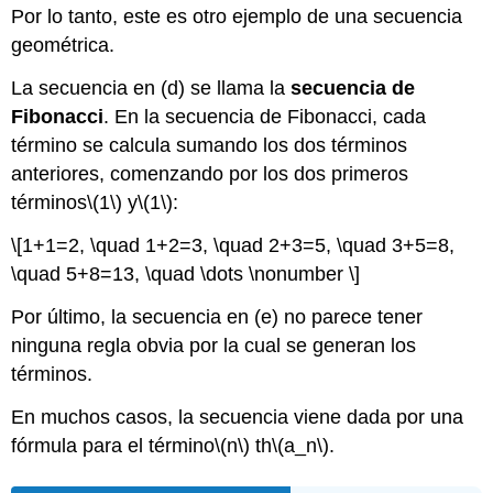
Por lo tanto, este es otro ejemplo de una secuencia
geométrica.
La secuencia en (d) se llama la
secuencia de
Fibonacci
. En la secuencia de Fibonacci, cada
término se calcula sumando los dos términos
anteriores, comenzando por los dos primeros
términos
\(1\)
y
\(1\)
:
\[1+1=2, \quad 1+2=3, \quad 2+3=5, \quad 3+5=8,
\quad 5+8=13, \quad \dots \nonumber \]
Por último, la secuencia en (e) no parece tener
ninguna regla obvia por la cual se generan los
términos.
En muchos casos, la secuencia viene dada por una
fórmula para el
término
\(n\)
th
\(a_n\)
.