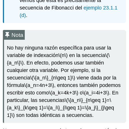
vemos que esta es precisamente la
secuencia de Fibonacci del
ejemplo 23.1.1
(d)
.
Nota
No hay ninguna razón específica para usar la
variable de indexación
\(n\)
en la secuencia
\(\
{a_n\}\)
. En efecto, podemos usar también
cualquier otra variable. Por ejemplo, si la
secuencia
\(\{a_n\}_{n\geq 1}\)
viene dada por la
fórmula
\(a_n=4n+3\)
, entonces también podemos
escribir esto como
\(a_k=4k+3\)
o
\(a_i=4i+3\)
. En
particular, las secuencias
\(\{a_n\}_{n\geq 1}=\
{a_k\}_{k\geq 1}=\{a_i\}_{i\geq 1}=\{a_j\}_{j\geq
1}\)
son todas idénticas a secuencias.