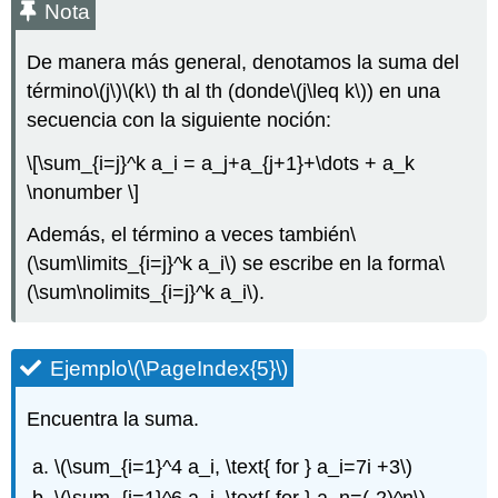
Nota
De manera más general, denotamos la suma del
término
\(j\)
\(k\)
th al th (donde
\(j\leq k\)
) en una
secuencia con la siguiente noción:
\[\sum_{i=j}^k a_i = a_j+a_{j+1}+\dots + a_k
\nonumber \]
Además, el término
a veces también
\
(\sum\limits_{i=j}^k a_i\)
se escribe en la forma
\
(\sum\nolimits_{i=j}^k a_i\)
.
Ejemplo
\(\PageIndex{5}\)
Encuentra la suma.
\(\sum_{i=1}^4 a_i, \text{ for } a_i=7i +3\)