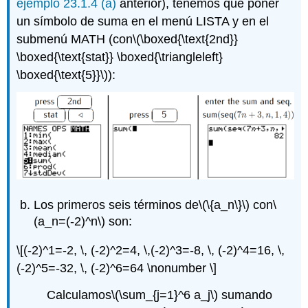
ejemplo 23.1.4 (a)
anterior), tenemos que poner
un símbolo de suma en el menú LISTA y en el
submenú MATH (con
\(\boxed{\text{2nd}}
\boxed{\text{stat}} \boxed{\triangleleft}
\boxed{\text{5}}\)
):
Los primeros seis términos de
\(\{a_n\}\)
con
\
(a_n=(-2)^n\)
son:
\[(-2)^1=-2, \, (-2)^2=4, \,(-2)^3=-8, \, (-2)^4=16, \,
(-2)^5=-32, \, (-2)^6=64 \nonumber \]
Calculamos
\(\sum_{j=1}^6 a_j\)
sumando