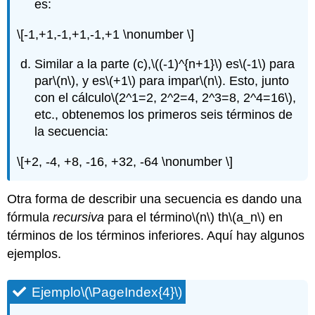
es:
\[-1,+1,-1,+1,-1,+1 \nonumber \]
Similar a la parte (c),
\((-1)^{n+1}\)
es
\(-1\)
para
par
\(n\)
, y es
\(+1\)
para impar
\(n\)
. Esto, junto
con el cálculo
\(2^1=2, 2^2=4, 2^3=8, 2^4=16\)
,
etc., obtenemos los primeros seis términos de
la secuencia:
\[+2, -4, +8, -16, +32, -64 \nonumber \]
Otra forma de describir una secuencia es dando una
fórmula
recursiva
para el
término
\(n\)
th
\(a_n\)
en
términos de los términos inferiores. Aquí hay algunos
ejemplos.
Ejemplo
\(\PageIndex{4}\)