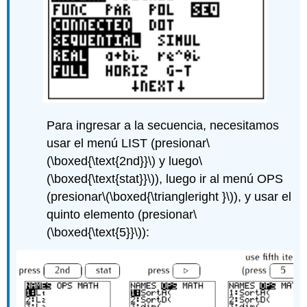
Para ingresar a la secuencia, necesitamos
usar el menú LIST (presionar
\
(\boxed{\text{2nd}}\)
y luego
\
(\boxed{\text{stat}}\)
), luego ir al menú OPS
(presionar
\(\boxed{\triangleright }\)
), y usar el
quinto elemento (presionar
\
(\boxed{\text{5}}\)
):