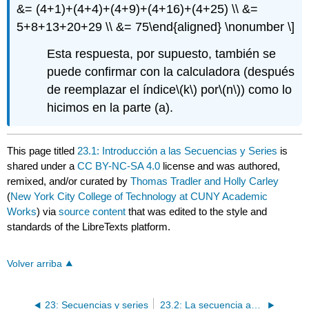
&= (4+1)+(4+4)+(4+9)+(4+16)+(4+25) \\ &=
5+8+13+20+29 \\ &= 75\end{aligned} \nonumber \]
Esta respuesta, por supuesto, también se
puede confirmar con la calculadora (después
de reemplazar el índice
\(k\)
por
\(n\)
) como lo
hicimos en la parte (a).
This page titled
23.1: Introducción a las Secuencias y Series
is
shared under a
CC BY-NC-SA 4.0
license and was authored,
remixed, and/or curated by
Thomas Tradler and Holly Carley
(
New York City College of Technology at CUNY Academic
Works
) via
source content
that was edited to the style and
standards of the LibreTexts platform.
Volver arriba
23: Secuencias y series
23.2: La secuencia aritmética