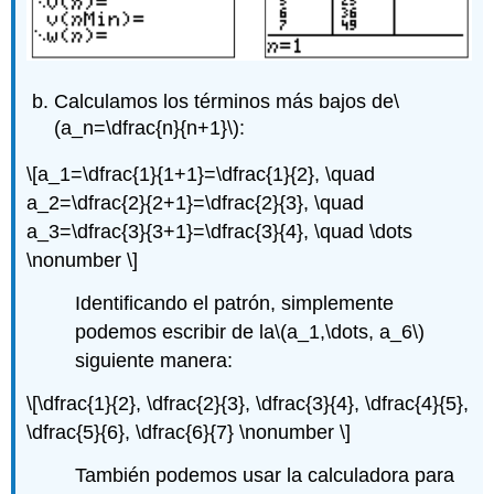
Calculamos los términos más bajos de
\
(a_n=\dfrac{n}{n+1}\)
:
\[a_1=\dfrac{1}{1+1}=\dfrac{1}{2}, \quad
a_2=\dfrac{2}{2+1}=\dfrac{2}{3}, \quad
a_3=\dfrac{3}{3+1}=\dfrac{3}{4}, \quad \dots
\nonumber \]
Identificando el patrón, simplemente
podemos escribir de la
\(a_1,\dots, a_6\)
siguiente manera:
\[\dfrac{1}{2}, \dfrac{2}{3}, \dfrac{3}{4}, \dfrac{4}{5},
\dfrac{5}{6}, \dfrac{6}{7} \nonumber \]
También podemos usar la calculadora para