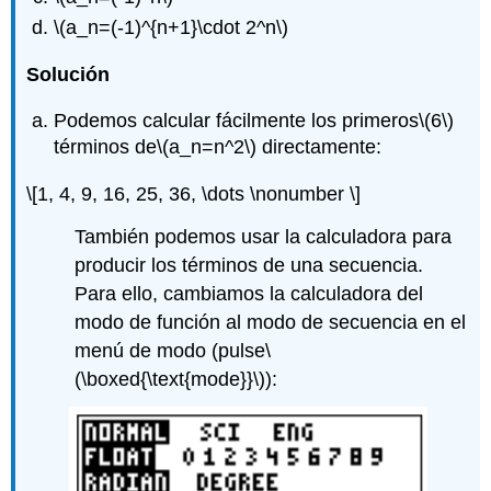
\(a_n=(-1)^{n+1}\cdot 2^n\)
Solución
Podemos calcular fácilmente los primeros
\(6\)
términos de
\(a_n=n^2\)
directamente:
\[1, 4, 9, 16, 25, 36, \dots \nonumber \]
También podemos usar la calculadora para
producir los términos de una secuencia.
Para ello, cambiamos la calculadora del
modo de función al modo de secuencia en el
menú de modo (pulse
\
(\boxed{\text{mode}}\)
):