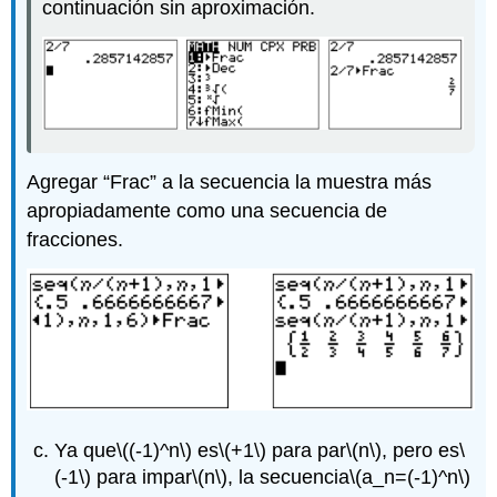
continuación sin aproximación.
Agregar “Frac” a la secuencia la muestra más
apropiadamente como una secuencia de
fracciones.
Ya que
\((-1)^n\)
es
\(+1\)
para par
\(n\)
, pero es
\
(-1\)
para impar
\(n\)
, la secuencia
\(a_n=(-1)^n\)