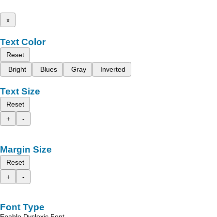
x
Text Color
Reset
Bright
Blues
Gray
Inverted
Text Size
Reset
+
-
Margin Size
Reset
+
-
Font Type
Enable Dyslexic Font