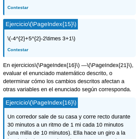
Contestar
Ejercicio
\(\PageIndex{15}\)
\(-4^{2}+5^{2}-2\times 3+1\)
Contestar
En ejercicios
\(\PageIndex{16}\)
—
\(\PageIndex{21}\)
,
evaluar el enunciado matemático descrito, o
determinar cómo los cambios descritos afectan a
otras variables en el enunciado según corresponda.
Ejercicio
\(\PageIndex{16}\)
Un corredor sale de su casa y corre recto durante
30 minutos a un ritmo de 1 mi cada 10 minutos
(una milla de 10 minutos). Ella hace un giro a la