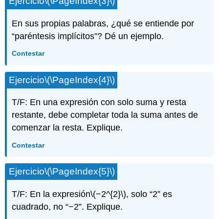
Ejercicio
\(\PageIndex{3}\)
En sus propias palabras, ¿qué se entiende por
“paréntesis implícitos”? Dé un ejemplo.
Contestar
Ejercicio
\(\PageIndex{4}\)
T/F: En una expresión con solo suma y resta
restante, debe completar toda la suma antes de
comenzar la resta. Explique.
Contestar
Ejercicio
\(\PageIndex{5}\)
T/F: En la expresión
\(−2^{2}\)
, solo “2” es
cuadrado, no “−2”. Explique.