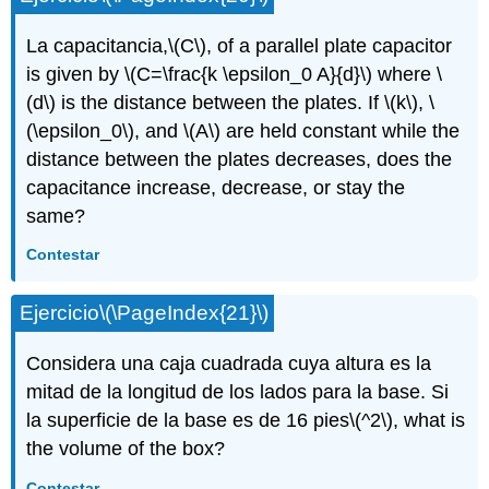
La capacitancia,
\(C\)
, of a parallel plate capacitor
is given by
\(C=\frac{k \epsilon_0 A}{d}\)
where
\
(d\)
is the distance between the plates. If
\(k\)
,
\
(\epsilon_0\)
, and
\(A\)
are held constant while the
distance between the plates decreases, does the
capacitance increase, decrease, or stay the
same?
Contestar
Ejercicio
\(\PageIndex{21}\)
Considera una caja cuadrada cuya altura es la
mitad de la longitud de los lados para la base. Si
la superficie de la base es de 16 pies
\(^2\)
, what is
the volume of the box?
Contestar