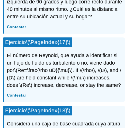
izquierda de 90 grados y luego corre recto durante
40 minutos al mismo ritmo. ¿Cuál es la distancia
entre su ubicación actual y su hogar?
Contestar
Ejercicio
\(\PageIndex{17}\)
El número de Reynold, que ayuda a identificar si
un flujo de fluido es turbulento o no, viene dado
por
\(Re=\frac{\rho uD}{\mu}\)
. If
\(\rho\)
,
\(u\)
, and
\
(D\)
are held constant while
\(\mu\)
increases,
does
\(Re\)
increase, decrease, or stay the same?
Contestar
Ejercicio
\(\PageIndex{18}\)
Considera una caja de base cuadrada cuya altura