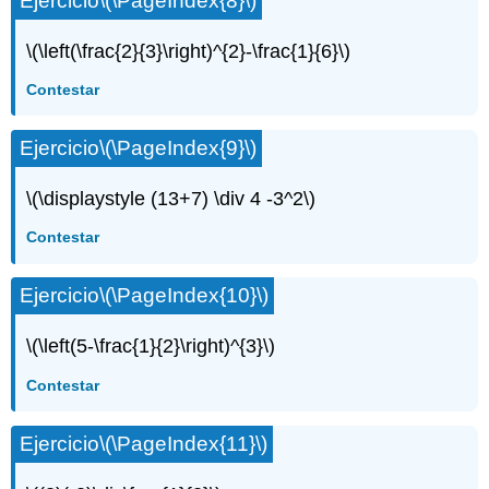
Ejercicio
\(\PageIndex{8}\)
\(\left(\frac{2}{3}\right)^{2}-\frac{1}{6}\)
Contestar
Ejercicio
\(\PageIndex{9}\)
\(\displaystyle (13+7) \div 4 -3^2\)
Contestar
Ejercicio
\(\PageIndex{10}\)
\(\left(5-\frac{1}{2}\right)^{3}\)
Contestar
Ejercicio
\(\PageIndex{11}\)