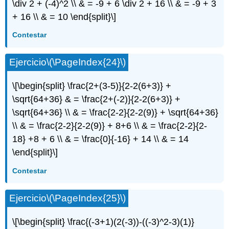
\div 2 + (-4)^2 \\ & = -9 + 6 \div 2 + 16 \\ & = -9 + 3
+ 16 \\ & = 10 \end{split}\]
Contestar
Ejercicio
\(\PageIndex{24}\)
\[\begin{split} \frac{2+(3-5)}{2-2(6+3)} +
\sqrt{64+36} & = \frac{2+(-2)}{2-2(6+3)} +
\sqrt{64+36} \\ & = \frac{2-2}{2-2(9)} + \sqrt{64+36}
\\ & = \frac{2-2}{2-2(9)} + 8+6 \\ & = \frac{2-2}{2-
18} +8 + 6 \\ & = \frac{0}{-16} + 14 \\ & = 14
\end{split}\]
Contestar
Ejercicio
\(\PageIndex{25}\)
\[\begin{split} \frac{(-3+1)(2(-3))-((-3)^2-3)(1)}