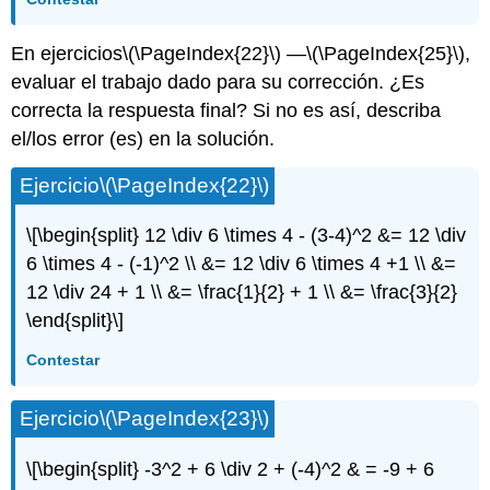
En ejercicios
\(\PageIndex{22}\)
—
\(\PageIndex{25}\)
,
evaluar el trabajo dado para su corrección. ¿Es
correcta la respuesta final? Si no es así, describa
el/los error (es) en la solución.
Ejercicio
\(\PageIndex{22}\)
\[\begin{split} 12 \div 6 \times 4 - (3-4)^2 &= 12 \div
6 \times 4 - (-1)^2 \\ &= 12 \div 6 \times 4 +1 \\ &=
12 \div 24 + 1 \\ &= \frac{1}{2} + 1 \\ &= \frac{3}{2}
\end{split}\]
Contestar
Ejercicio
\(\PageIndex{23}\)
\[\begin{split} -3^2 + 6 \div 2 + (-4)^2 & = -9 + 6