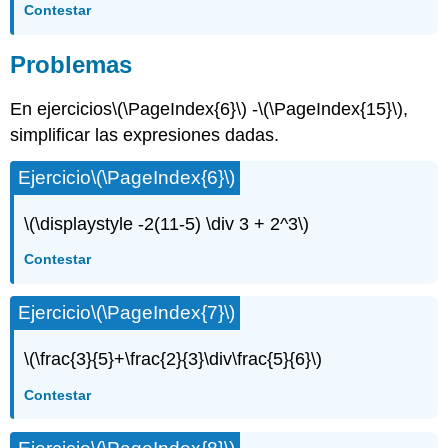
Contestar
Problemas
En ejercicios
\(\PageIndex{6}\)
-
\(\PageIndex{15}\)
,
simplificar las expresiones dadas.
Ejercicio
\(\PageIndex{6}\)
\(\displaystyle -2(11-5) \div 3 + 2^3\)
Contestar
Ejercicio
\(\PageIndex{7}\)
\(\frac{3}{5}+\frac{2}{3}\div\frac{5}{6}\)
Contestar