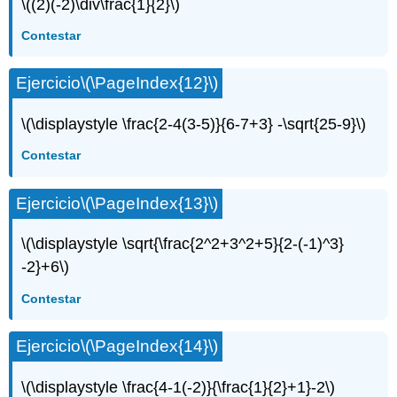
\((2)(-2)\div\frac{1}{2}\)
Contestar
Ejercicio
\(\PageIndex{12}\)
\(\displaystyle \frac{2-4(3-5)}{6-7+3} -\sqrt{25-9}\)
Contestar
Ejercicio
\(\PageIndex{13}\)
\(\displaystyle \sqrt{\frac{2^2+3^2+5}{2-(-1)^3}
-2}+6\)
Contestar
Ejercicio
\(\PageIndex{14}\)
\(\displaystyle \frac{4-1(-2)}{\frac{1}{2}+1}-2\)