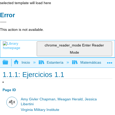
selected template will load here
Error
This action is not available.
chrome_reader_mode
Enter Reader
Mode
Expandir/contraer jerarquía global
Inicio
Estantería
Matemáticas
1.1.1: Ejercicios 1.1
Page ID
Amy Givler Chapman, Meagan Herald, Jessica
Libertini
Virginia Military Institute