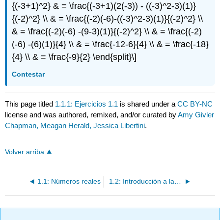
{(-3+1)^2} & = \frac{(-3+1)(2(-3)) - ((-3)^2-3)(1)}
{(-2)^2} \\ & = \frac{(-2)(-6)-((-3)^2-3)(1)}{(-2)^2} \\
& = \frac{(-2)(-6) -(9-3)(1)}{(-2)^2} \\ & = \frac{(-2)
(-6) -(6)(1)}{4} \\ & = \frac{-12-6}{4} \\ & = \frac{-18}
{4} \\ & = \frac{-9}{2} \end{split}\]
Contestar
This page titled
1.1.1: Ejercicios 1.1
is shared under a
CC BY-NC
license and was authored, remixed, and/or curated by
Amy Givler
Chapman, Meagan Herald, Jessica Libertini
.
Volver arriba
1.1: Números reales
1.2: Introducción a las funciones