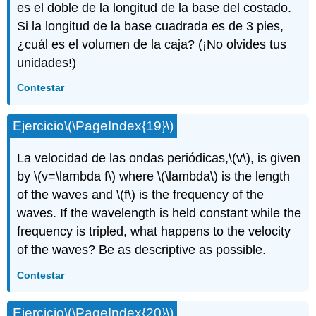
es el doble de la longitud de la base del costado.
Si la longitud de la base cuadrada es de 3 pies,
¿cuál es el volumen de la caja? (¡No olvides tus
unidades!)
Contestar
Ejercicio
\(\PageIndex{19}\)
La velocidad de las ondas periódicas,
\(v\)
, is given
by
\(v=\lambda f\)
where
\(\lambda\)
is the length
of the waves and
\(f\)
is the frequency of the
waves. If the wavelength is held constant while the
frequency is tripled, what happens to the velocity
of the waves? Be as descriptive as possible.
Contestar
Ejercicio
\(\PageIndex{20}\)