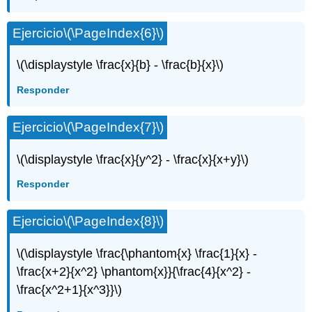
Ejercicio
\(\PageIndex{6}\)
\(\displaystyle \frac{x}{b} - \frac{b}{x}\)
Responder
Ejercicio
\(\PageIndex{7}\)
\(\displaystyle \frac{x}{y^2} - \frac{x}{x+y}\)
Responder
Ejercicio
\(\PageIndex{8}\)
\(\displaystyle \frac{\phantom{x} \frac{1}{x} -
\frac{x+2}{x^2} \phantom{x}}{\frac{4}{x^2} -
\frac{x^2+1}{x^3}}\)