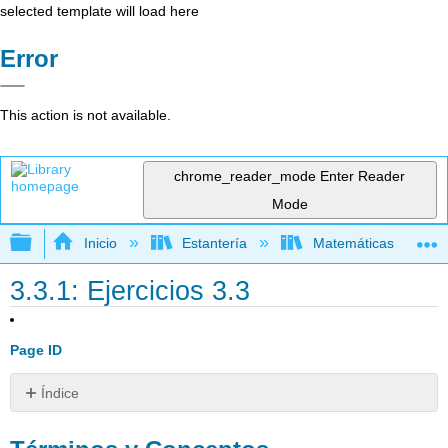
selected template will load here
Error
This action is not available.
chrome_reader_mode
Enter Reader
Mode
Expandir/contraer jerarquía global
Inicio
Estantería
Matemáticas
3.3.1: Ejercicios 3.3
Page ID
Índice
Términos
y