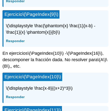
Responder
Ejercicio
\(\PageIndex{9}\)
\(\displaystyle \frac{\phantom{x} \frac{1}{x-b} -
\frac{1}{x} \phantom{x}}{b}\)
Responder
En ejercicios
\(\PageIndex{10}\)
-
\(\PageIndex{16}\)
,
descomponer la fracción dada. No resolver para
\(A\)
\
(B\)
,, etc.
Ejercicio
\(\PageIndex{10}\)
\(\displaystyle \frac{x-8}{(x+2)^3}\)
Responder
Ejercicio
\(\PageIndex{11}\)