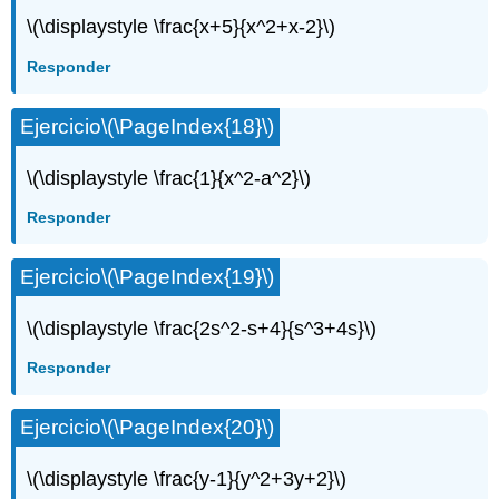
\(\displaystyle \frac{x+5}{x^2+x-2}\)
Responder
Ejercicio
\(\PageIndex{18}\)
\(\displaystyle \frac{1}{x^2-a^2}\)
Responder
Ejercicio
\(\PageIndex{19}\)
\(\displaystyle \frac{2s^2-s+4}{s^3+4s}\)
Responder
Ejercicio
\(\PageIndex{20}\)
\(\displaystyle \frac{y-1}{y^2+3y+2}\)