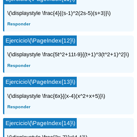
\(\displaystyle \frac{4}{(s-1)^2(2s-5)(s+3)}\)
Responder
Ejercicio
\(\PageIndex{12}\)
\(\displaystyle \frac{5t^2+11t-9}{(t+1)^3(t^2+1)^2}\)
Responder
Ejercicio
\(\PageIndex{13}\)
\(\displaystyle \frac{6x}{(x-4)(x^2+x+5)}\)
Responder
Ejercicio
\(\PageIndex{14}\)