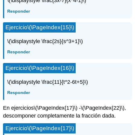
\(\displaystyle \frac{3x-7}{x^4-1}\)
Responder
Ejercicio
\(\PageIndex{15}\)
\(\displaystyle \frac{2s}{s^3+1}\)
Responder
Ejercicio
\(\PageIndex{16}\)
\(\displaystyle \frac{11}{t^2-6t+5}\)
Responder
En ejercicios
\(\PageIndex{17}\)
-
\(\PageIndex{22}\)
,
descomponer completamente la fracción dada.
Ejercicio
\(\PageIndex{17}\)