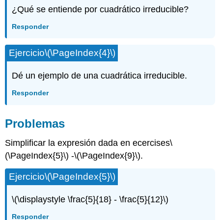
¿Qué se entiende por cuadrático irreducible?
Responder
Ejercicio
\(\PageIndex{4}\)
Dé un ejemplo de una cuadrática irreducible.
Responder
Problemas
Simplificar la expresión dada en ecercises
\
(\PageIndex{5}\)
-
\(\PageIndex{9}\)
.
Ejercicio
\(\PageIndex{5}\)
\(\displaystyle \frac{5}{18} - \frac{5}{12}\)
Responder