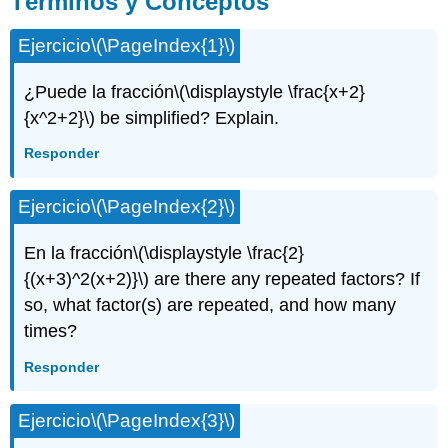
Términos y Conceptos
Conceptos
Problemas
Ejercicio
\(\PageIndex{1}\)
¿Puede la fracción
\(\displaystyle \frac{x+2}
{x^2+2}\)
be simplified? Explain.
Responder
Ejercicio
\(\PageIndex{2}\)
En la fracción
\(\displaystyle \frac{2}
{(x+3)^2(x+2)}\)
are there any repeated factors? If
so, what factor(s) are repeated, and how many
times?
Responder
Ejercicio
\(\PageIndex{3}\)