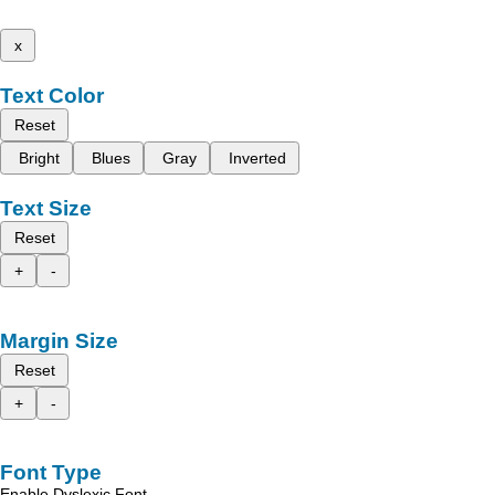
x
Text Color
Reset
Bright
Blues
Gray
Inverted
Text Size
Reset
+
-
Margin Size
Reset
+
-
Font Type
Enable Dyslexic Font