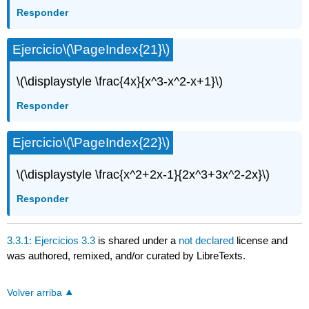
Responder
Ejercicio
\(\PageIndex{21}\)
\(\displaystyle \frac{4x}{x^3-x^2-x+1}\)
Responder
Ejercicio
\(\PageIndex{22}\)
\(\displaystyle \frac{x^2+2x-1}{2x^3+3x^2-2x}\)
Responder
3.3.1: Ejercicios 3.3
is shared under a
not declared
license and
was authored, remixed, and/or curated by LibreTexts.
Volver arriba