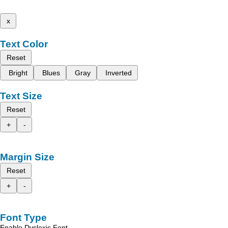
x
Text Color
Reset
Bright
Blues
Gray
Inverted
Text Size
Reset
+
-
Margin Size
Reset
+
-
Font Type
Enable Dyslexic Font