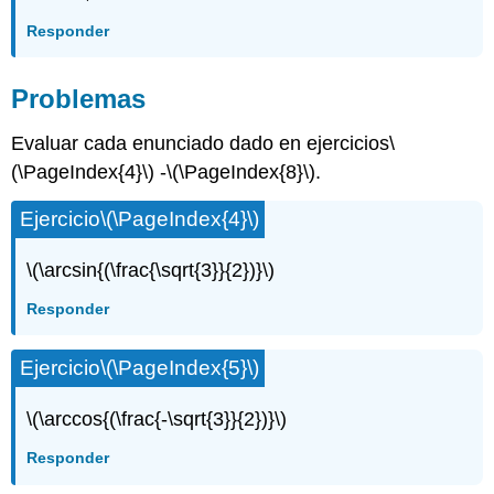
Responder
Problemas
Evaluar cada enunciado dado en ejercicios
\
(\PageIndex{4}\)
-
\(\PageIndex{8}\)
.
Ejercicio
\(\PageIndex{4}\)
\(\arcsin{(\frac{\sqrt{3}}{2})}\)
Responder
Ejercicio
\(\PageIndex{5}\)
\(\arccos{(\frac{-\sqrt{3}}{2})}\)
Responder