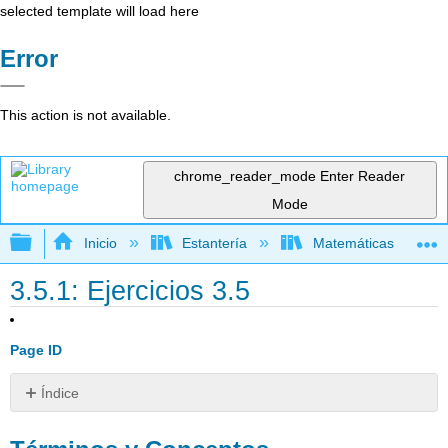
selected template will load here
Error
This action is not available.
chrome_reader_mode
Enter Reader
Mode
Expandir/contraer jerarquía global
Inicio
Estantería
Matemáticas
3.5.1: Ejercicios 3.5
Page ID
Índice
Términos
y