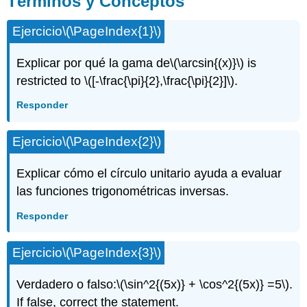
Términos y Conceptos
Conceptos
Problemas
Ejercicio
\(\PageIndex{1}\)
Explicar por qué la gama de
\(\arcsin{(x)}\)
is
restricted to
\([-\frac{\pi}{2},\frac{\pi}{2}]\)
.
Responder
Ejercicio
\(\PageIndex{2}\)
Explicar cómo el círculo unitario ayuda a evaluar
las funciones trigonométricas inversas.
Responder
Ejercicio
\(\PageIndex{3}\)
Verdadero o falso:
\(\sin^2{(5x)} + \cos^2{(5x)} =5\)
.
If false, correct the statement.