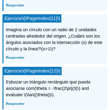
Responder
Ejercicio
\(\PageIndex{11}\)
Imagina un círculo con un radio de 2 unidades
centradas alrededor del origen. ¿Cuáles son los
ángulos asociados con la intersección (s) de este
círculo y la línea?
\(x=1\)
?
Responder
Ejercicio
\(\PageIndex{12}\)
Esbozar un triángulo rectángulo que pueda
asociarse con
\(\theta = -\frac{2\pi}{3}\)
and
evaluate
\(\tan{(\theta)}\)
.
Responder