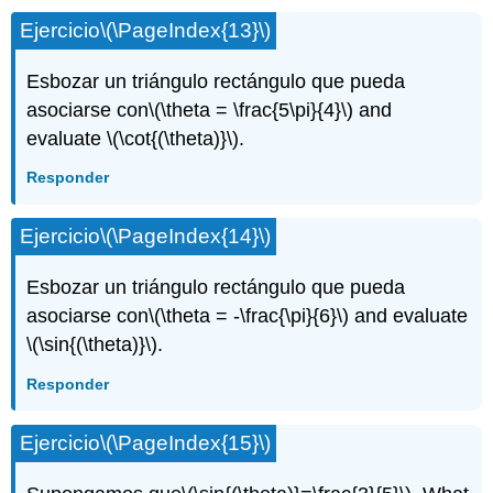
Ejercicio
\(\PageIndex{13}\)
Esbozar un triángulo rectángulo que pueda
asociarse con
\(\theta = \frac{5\pi}{4}\)
and
evaluate
\(\cot{(\theta)}\)
.
Responder
Ejercicio
\(\PageIndex{14}\)
Esbozar un triángulo rectángulo que pueda
asociarse con
\(\theta = -\frac{\pi}{6}\)
and evaluate
\(\sin{(\theta)}\)
.
Responder
Ejercicio
\(\PageIndex{15}\)