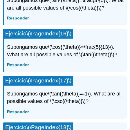
Supongamos que
\(\sin{(\theta)}=\frac{3}{5}\)
. What
are all possible values of
\(\cos{(\theta)}\)
?
Responder
Ejercicio
\(\PageIndex{16}\)
Supongamos que
\(\cos{(\theta)}=\frac{5}{13}\)
.
What are all possible values of
\(\tan{(\theta)}\)
?
Responder
Ejercicio
\(\PageIndex{17}\)
Supongamos que
\(\tan{(\theta)}=-1\)
. What are all
possible values of
\(\csc{(\theta)}\)
?
Responder
Ejercicio
\(\PageIndex{18}\)