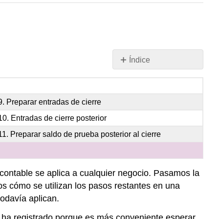
Índice
Método
de
Inventario
9. Preparar entradas de cierre
Perpetuo
10. Entradas de cierre posterior
Método
de
11. Preparar saldo de prueba posterior al cierre
Inventario
Periódico
Resumen
contable se aplica a cualquier negocio. Pasamos la
os cómo se utilizan los pasos restantes en una
odavía aplican.
se ha registrado porque es más conveniente esperar