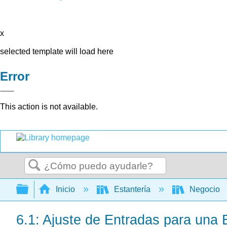
x
selected template will load here
Error
This action is not available.
Buscar
Expandir/contraer jerarquía global
Inicio
Estantería
Negocio
6.1: Ajuste de Entradas para una