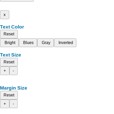
x
Text Color
Reset
Bright
Blues
Gray
Inverted
Text Size
Reset
+
-
Margin Size
Reset
+
-