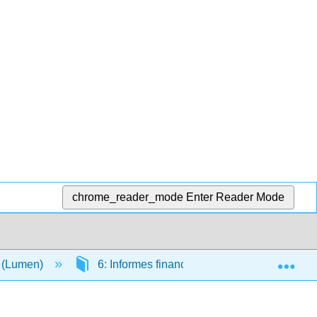
chrome_reader_mode
Enter Reader Mode
Exp
a (Lumen)
6: Informes financieros para una empresa d