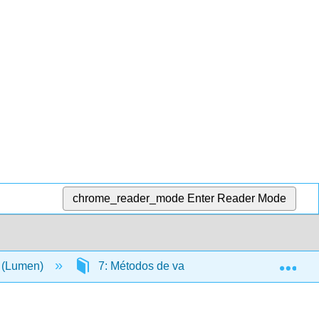
chrome_reader_mode
Enter Reader Mode
Exp
a (Lumen)
7: Métodos de valoración de inventario