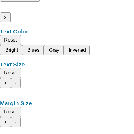
x
Text Color
Reset
Bright
Blues
Gray
Inverted
Text Size
Reset
+
-
Margin Size
Reset
+
-