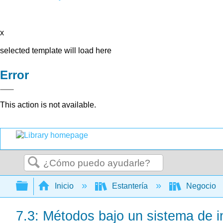
x
selected template will load here
Error
This action is not available.
Buscar
Expandir/contraer jerarquía global
Inicio
Estantería
Negocio
7.3: Métodos bajo un sistema de i