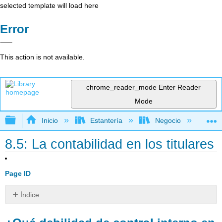
selected template will load here
Error
This action is not available.
chrome_reader_mode
Enter Reader
Mode
Expandir/contraer jerarquía global
Inicio
Estantería
Negocio
Con
8.5: La contabilidad en los titulares
Page ID
Índice
¿Qué
debilidad