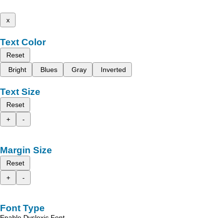
x
Text Color
Reset
Bright
Blues
Gray
Inverted
Text Size
Reset
+
-
Margin Size
Reset
+
-
Font Type
Enable Dyslexic Font