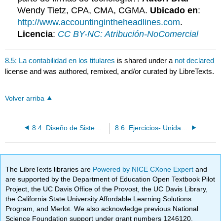
Wendy Tietz, CPA, CMA, CGMA.
Ubicado en
:
http://www.accountingintheheadlines.com
.
Licencia
:
CC BY-NC: Atribución-NoComercial
8.5: La contabilidad en los titulares
is shared under a
not declared
license and was authored, remixed, and/or curated by LibreTexts.
Volver arriba
8.4: Diseño de Sistemas de Control Interno y Contabilidad
8.6: Ejercicios- Unidad 8
The LibreTexts libraries are
Powered by NICE CXone Expert
and
are supported by the Department of Education Open Textbook Pilot
Project, the UC Davis Office of the Provost, the UC Davis Library,
the California State University Affordable Learning Solutions
Program, and Merlot. We also acknowledge previous National
Science Foundation support under grant numbers 1246120,