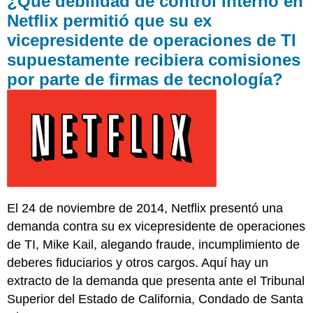
¿Qué debilidad de control interno en
de
Netflix permitió que su ex
control
vicepresidente de operaciones de TI
interno
en
supuestamente recibiera comisiones
Netflix
por parte de firmas de tecnología?
permitió
que
su
ex
vicepresidente
de
operaciones
de
TI
supuestamente
El 24 de noviembre de 2014, Netflix presentó una
recibiera
demanda contra su ex vicepresidente de operaciones
comisiones
de TI, Mike Kail, alegando fraude, incumplimiento de
por
parte
deberes fiduciarios y otros cargos. Aquí hay un
de
extracto de la demanda que presenta ante el Tribunal
firmas
Superior del Estado de California, Condado de Santa
de