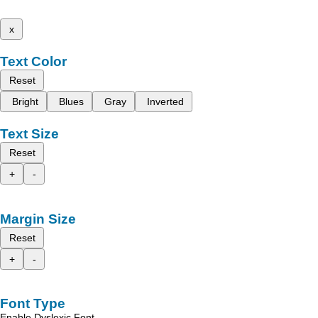
x
Text Color
Reset
Bright
Blues
Gray
Inverted
Text Size
Reset
+
-
Margin Size
Reset
+
-
Font Type
Enable Dyslexic Font