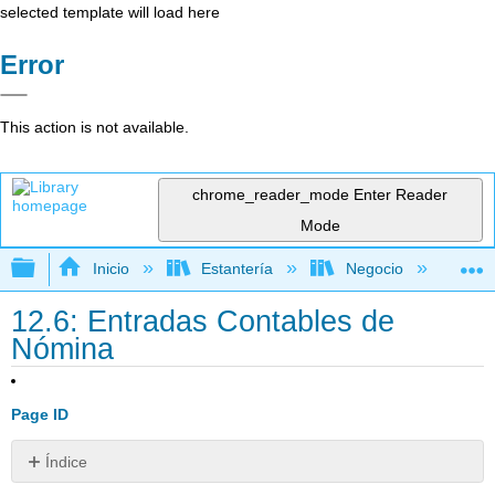
selected template will load here
Error
This action is not available.
chrome_reader_mode
Enter Reader
Mode
Expandir/contraer jerarquía global
Inicio
Estantería
Negocio
Con
12.6: Entradas Contables de
Nómina
Page ID
Índice
Sin