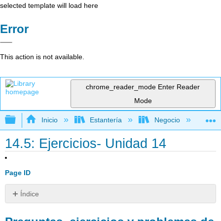
selected template will load here
Error
This action is not available.
chrome_reader_mode
Enter Reader
Mode
Expandir/contraer jerarquía global
Inicio
Estantería
Negocio
Con
14.5: Ejercicios- Unidad 14
Page ID
Índice
Preguntas,
ejercicios