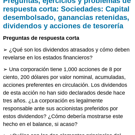
Preguntas, ejercicios y problemas de
y
respuesta corta: Sociedades: Capital
problemas
desembolsado, ganancias retenidas,
de
respuesta
dividendos y acciones de tesorería
corta:
Sociedades:
Preguntas de respuesta corta
Capital
desembolsado,
➢ ¿Qué son los dividendos atrasados y cómo deben
ganancias
revelarse en los estados financieros?
retenidas,
dividendos
➢ Una corporación tiene 1,000 acciones de 8 por
y
acciones
ciento, 200 dólares por valor nominal, acumuladas,
de
acciones preferentes en circulación. Los dividendos
tesorería
de esta acción no han sido declarados desde hace
tres años. ¿La corporación es legalmente
responsable ante sus accionistas preferidos por
estos dividendos? ¿Cómo debería mostrarse este
hecho en el balance, si acaso?