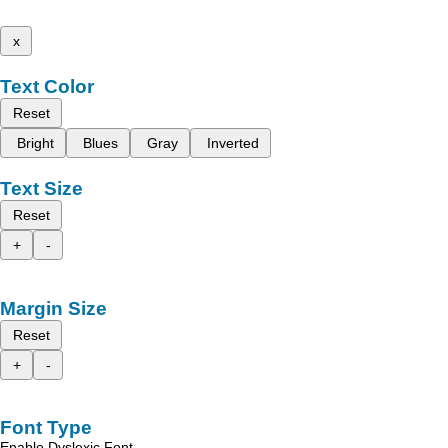
x
Text Color
Reset
Bright
Blues
Gray
Inverted
Text Size
Reset
+
-
Margin Size
Reset
+
-
Font Type
Enable Dyslexic Font