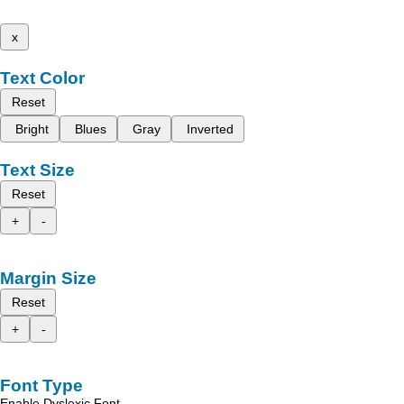
x
Text Color
Reset
Bright
Blues
Gray
Inverted
Text Size
Reset
+
-
Margin Size
Reset
+
-
Font Type
Enable Dyslexic Font