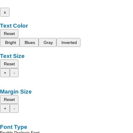
x
Text Color
Reset
Bright
Blues
Gray
Inverted
Text Size
Reset
+
-
Margin Size
Reset
+
-
Font Type
Enable Dyslexic Font