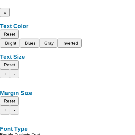
x
Text Color
Reset
Bright
Blues
Gray
Inverted
Text Size
Reset
+
-
Margin Size
Reset
+
-
Font Type
Enable Dyslexic Font