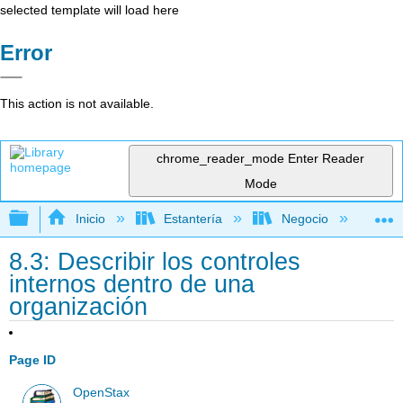
selected template will load here
Error
This action is not available.
chrome_reader_mode
Enter Reader
Mode
Expandir/contraer jerarquía global
Inicio
Estantería
Negocio
Con
8.3: Describir los controles
internos dentro de una
organización
Page ID
OpenStax