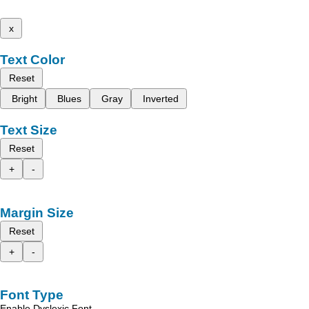
x
Text Color
Reset
Bright
Blues
Gray
Inverted
Text Size
Reset
+
-
Margin Size
Reset
+
-
Font Type
Enable Dyslexic Font