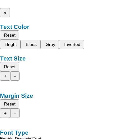
x
Text Color
Reset
Bright
Blues
Gray
Inverted
Text Size
Reset
+
-
Margin Size
Reset
+
-
Font Type
Enable Dyslexic Font