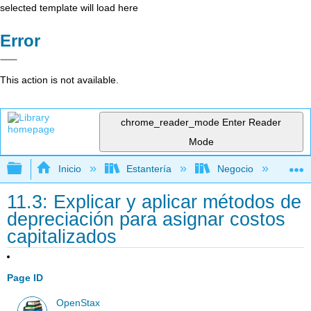
selected template will load here
Error
This action is not available.
chrome_reader_mode
Enter Reader
Mode
Expandir/contraer jerarquía global
Inicio
Estantería
Negocio
Con
11.3: Explicar y aplicar métodos de
depreciación para asignar costos
capitalizados
Page ID
OpenStax