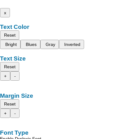
x
Text Color
Reset
Bright
Blues
Gray
Inverted
Text Size
Reset
+
-
Margin Size
Reset
+
-
Font Type
Enable Dyslexic Font