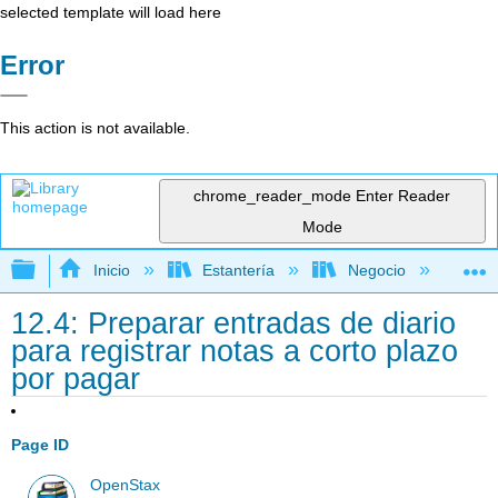
selected template will load here
Error
This action is not available.
chrome_reader_mode
Enter Reader
Mode
Expandir/contraer jerarquía global
Inicio
Estantería
Negocio
Con
12.4: Preparar entradas de diario
para registrar notas a corto plazo
por pagar
Page ID
OpenStax