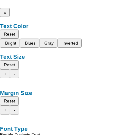
x
Text Color
Reset
Bright
Blues
Gray
Inverted
Text Size
Reset
+
-
Margin Size
Reset
+
-
Font Type
Enable Dyslexic Font