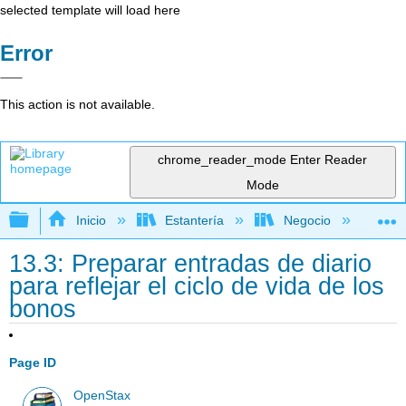
selected template will load here
Error
This action is not available.
chrome_reader_mode
Enter Reader
Mode
Expandir/contraer jerarquía global
Inicio
Estantería
Negocio
Con
13.3: Preparar entradas de diario
para reflejar el ciclo de vida de los
bonos
Page ID
OpenStax