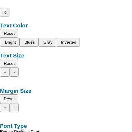
x
Text Color
Reset
Bright
Blues
Gray
Inverted
Text Size
Reset
+
-
Margin Size
Reset
+
-
Font Type
Enable Dyslexic Font