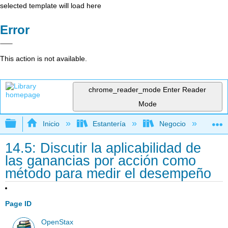
selected template will load here
Error
This action is not available.
chrome_reader_mode
Enter Reader
Mode
Expandir/contraer jerarquía global
Inicio
Estantería
Negocio
Con
14.5: Discutir la aplicabilidad de
las ganancias por acción como
método para medir el desempeño
Page ID
OpenStax