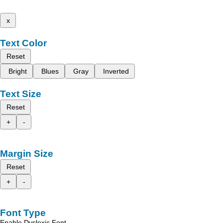
x
Text Color
Reset
Bright
Blues
Gray
Inverted
Text Size
Reset
+
-
Margin Size
Reset
+
-
Font Type
Enable Dyslexic Font