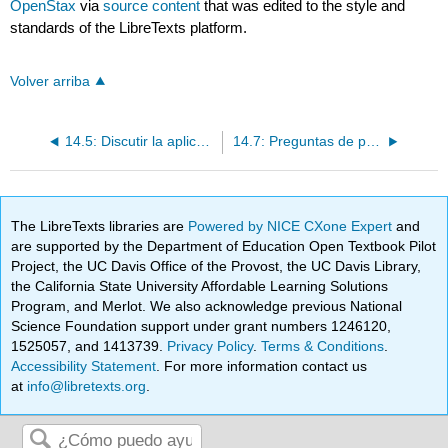
OpenStax
via
source content
that was edited to the style and
standards of the LibreTexts platform.
Volver arriba
14.5: Discutir la aplicabilidad de las ganancias por acción como método para medir el desempeño
14.7: Preguntas de práctica
The LibreTexts libraries are
Powered by NICE CXone Expert
and
are supported by the Department of Education Open Textbook Pilot
Project, the UC Davis Office of the Provost, the UC Davis Library,
the California State University Affordable Learning Solutions
Program, and Merlot. We also acknowledge previous National
Science Foundation support under grant numbers 1246120,
1525057, and 1413739.
Privacy Policy
.
Terms & Conditions
.
Accessibility Statement
. For more information contact us
at
info@libretexts.org
.