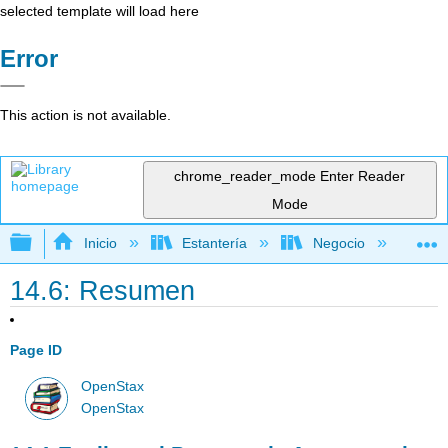
selected template will load here
Error
This action is not available.
chrome_reader_mode
Enter Reader
Mode
Expandir/contraer jerarquía global
Inicio
Estantería
Negocio
Con
14.6: Resumen
Page ID
OpenStax
OpenStax