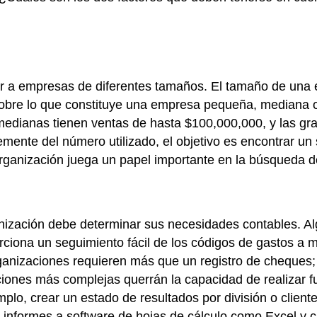
rvir a empresas de diferentes tamaños. El tamaño de u
sobre lo que constituye una empresa pequeña, mediana 
medianas tienen ventas de hasta $100,000,000, y las gr
mente del número utilizado, el objetivo es encontrar un 
organización juega un papel importante en la búsqueda d
anización debe determinar sus necesidades contables. A
orciona un seguimiento fácil de los códigos de gastos a
rganizaciones requieren más que un registro de cheques;
aciones más complejas querrán la capacidad de realizar
plo, crear un estado de resultados por división o cliente
r informes a software de hojas de cálculo como Excel y c