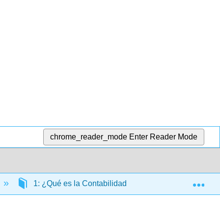
chrome_reader_mode
Enter Reader Mode
Exp
1: ¿Qué es la Contabilidad Gerencial?
1.6: