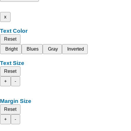
x
Text Color
Reset
Bright
Blues
Gray
Inverted
Text Size
Reset
+
-
Margin Size
Reset
+
-