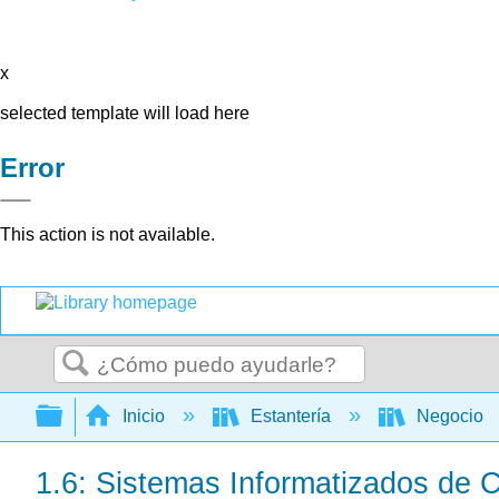
x
selected template will load here
Error
This action is not available.
Buscar
Expandir/contraer jerarquía global
Inicio
Estantería
Negocio
1.6: Sistemas Informatizados de C