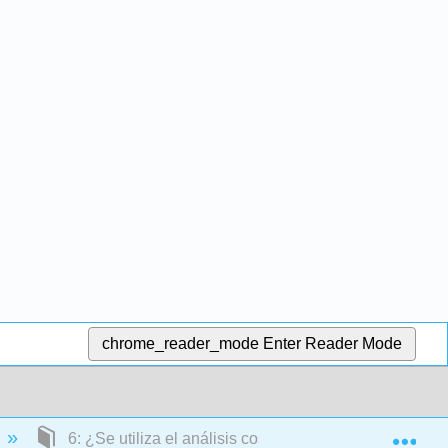
chrome_reader_mode
Enter Reader Mode
Exp
6: ¿Se utiliza el análisis costo-volumen-beneficio par