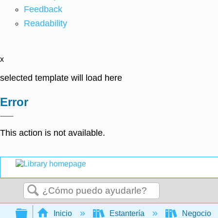
Feedback
Readability
x
selected template will load here
Error
This action is not available.
Buscar
Expandir/contraer jerarquía global
Inicio
Estantería
Negocio